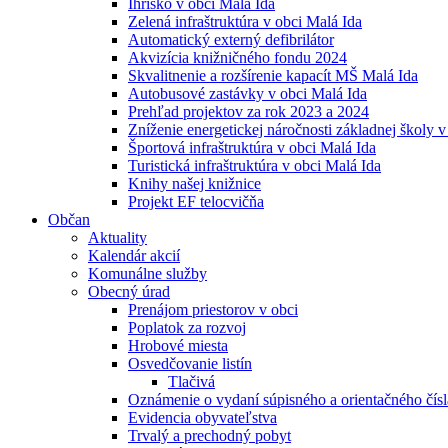
Ihrisko v obci Malá Ida
Zelená infraštruktúra v obci Malá Ida
Automatický externý defibrilátor
Akvizícia knižničného fondu 2024
Skvalitnenie a rozšírenie kapacít MŠ Malá Ida
Autobusové zastávky v obci Malá Ida
Prehľad projektov za rok 2023 a 2024
Zníženie energetickej náročnosti základnej školy v
Športová infraštruktúra v obci Malá Ida
Turistická infraštruktúra v obci Malá Ida
Knihy našej knižnice
Projekt EF telocvičňa
Občan
Aktuality
Kalendár akcií
Komunálne služby
Obecný úrad
Prenájom priestorov v obci
Poplatok za rozvoj
Hrobové miesta
Osvedčovanie listín
Tlačivá
Oznámenie o vydaní súpisného a orientačného čísl
Evidencia obyvateľstva
Trvalý a prechodný pobyt