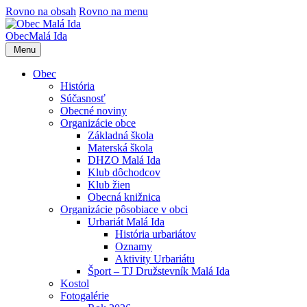
Rovno na obsah
Rovno na menu
Obec
Malá Ida
Menu
Obec
História
Súčasnosť
Obecné noviny
Organizácie obce
Základná škola
Materská škola
DHZO Malá Ida
Klub dôchodcov
Klub žien
Obecná knižnica
Organizácie pôsobiace v obci
Urbariát Malá Ida
História urbariátov
Oznamy
Aktivity Urbariátu
Šport – TJ Družstevník Malá Ida
Kostol
Fotogalérie