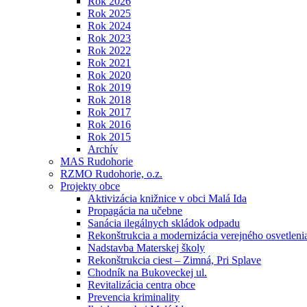
Rok 2026
Rok 2025
Rok 2024
Rok 2023
Rok 2022
Rok 2021
Rok 2020
Rok 2019
Rok 2018
Rok 2017
Rok 2016
Rok 2015
Archív
MAS Rudohorie
RZMO Rudohorie, o.z.
Projekty obce
Aktivizácia knižnice v obci Malá Ida
Propagácia na učebne
Sanácia ilegálnych skládok odpadu
Rekonštrukcia a modernizácia verejného osvetleni
Nadstavba Materskej školy
Rekonštrukcia ciest – Zimná, Pri Splave
Chodník na Bukoveckej ul.
Revitalizácia centra obce
Prevencia kriminality