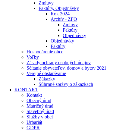
Zmluvy
Faktúry, Objednávky
Rok 2024
Archív - ZFO
Zmluvy
Faktúry
Objednávky
Objednávky
Faktúry
Hospodárenie obce
Voľby
Zásady ochrany osobných údajov
Sčítanie obyvateľov, domov a bytov 2021
Verejné obstarávanie
Zákazky
Súhrnné správy o zákazkach
KONTAKT
Kontakt
Obecný úrad
Matričný úrad
Stavebný úrad
Služby v obci
Urbariát
GDPR