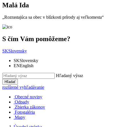
Malá Ida
„Rozrastajúca sa obec v blízkosti prírody aj veľkomesta“
S čím Vám pomôžeme?
SK
Slovensky
SK
Slovensky
EN
English
Hľadaný výraz
Hľadať
rozšírené vyhľadávanie
Obecné noviny
Odpady
Zbierka zákonov
Fotogaléria
Mapy
Úvodná stránka