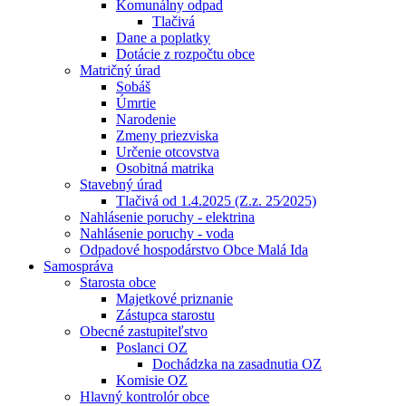
Komunálny odpad
Tlačivá
Dane a poplatky
Dotácie z rozpočtu obce
Matričný úrad
Sobáš
Úmrtie
Narodenie
Zmeny priezviska
Určenie otcovstva
Osobitná matrika
Stavebný úrad
Tlačivá od 1.4.2025 (Z.z. 25⁄2025)
Nahlásenie poruchy - elektrina
Nahlásenie poruchy - voda
Odpadové hospodárstvo Obce Malá Ida
Samospráva
Starosta obce
Majetkové priznanie
Zástupca starostu
Obecné zastupiteľstvo
Poslanci OZ
Dochádzka na zasadnutia OZ
Komisie OZ
Hlavný kontrolór obce