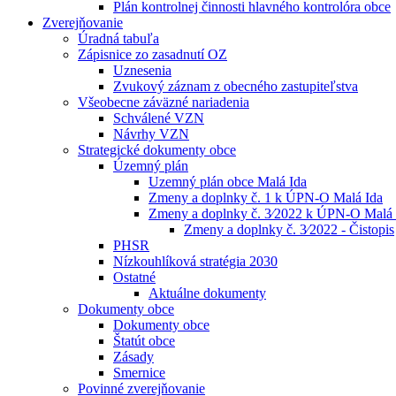
Plán kontrolnej činnosti hlavného kontrolóra obce
Zverejňovanie
Úradná tabuľa
Zápisnice zo zasadnutí OZ
Uznesenia
Zvukový záznam z obecného zastupiteľstva
Všeobecne záväzné nariadenia
Schválené VZN
Návrhy VZN
Strategické dokumenty obce
Územný plán
Uzemný plán obce Malá Ida
Zmeny a doplnky č. 1 k ÚPN-O Malá Ida
Zmeny a doplnky č. 3⁄2022 k ÚPN-O Malá 
Zmeny a doplnky č. 3⁄2022 - Čistopis
PHSR
Nízkouhlíková stratégia 2030
Ostatné
Aktuálne dokumenty
Dokumenty obce
Dokumenty obce
Štatút obce
Zásady
Smernice
Povinné zverejňovanie