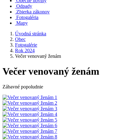
Obecné noviny
Odpady
Zbierka zákonov
Fotogaléria
Mapy
Úvodná stránka
Obec
Fotogalérie
Rok 2024
Večer venovaný ženám
Večer venovaný ženám
Zábavné popoludnie