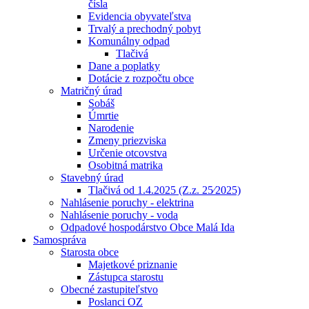
čísla
Evidencia obyvateľstva
Trvalý a prechodný pobyt
Komunálny odpad
Tlačivá
Dane a poplatky
Dotácie z rozpočtu obce
Matričný úrad
Sobáš
Úmrtie
Narodenie
Zmeny priezviska
Určenie otcovstva
Osobitná matrika
Stavebný úrad
Tlačivá od 1.4.2025 (Z.z. 25⁄2025)
Nahlásenie poruchy - elektrina
Nahlásenie poruchy - voda
Odpadové hospodárstvo Obce Malá Ida
Samospráva
Starosta obce
Majetkové priznanie
Zástupca starostu
Obecné zastupiteľstvo
Poslanci OZ