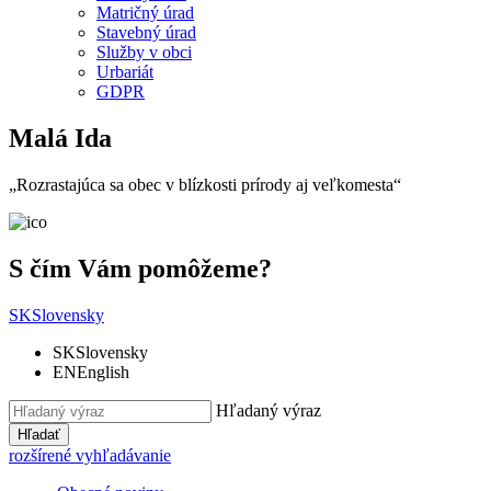
Matričný úrad
Stavebný úrad
Služby v obci
Urbariát
GDPR
Malá Ida
„Rozrastajúca sa obec v blízkosti prírody aj veľkomesta“
S čím Vám pomôžeme?
SK
Slovensky
SK
Slovensky
EN
English
Hľadaný výraz
Hľadať
rozšírené vyhľadávanie