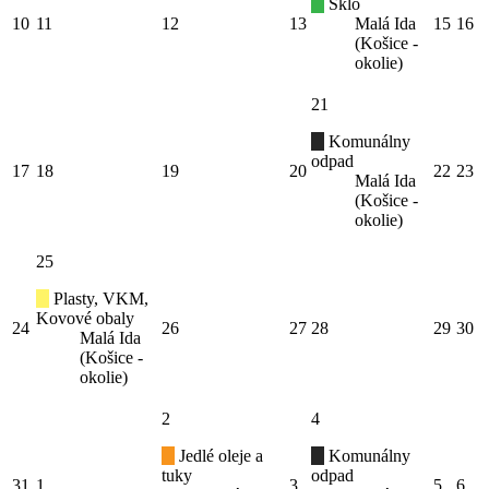
Sklo
10
11
12
13
Malá Ida
15
16
(Košice -
okolie)
21
Komunálny
odpad
17
18
19
20
22
23
Malá Ida
(Košice -
okolie)
25
Plasty, VKM,
Kovové obaly
24
26
27
28
29
30
Malá Ida
(Košice -
okolie)
2
4
Jedlé oleje a
Komunálny
tuky
odpad
31
1
3
5
6