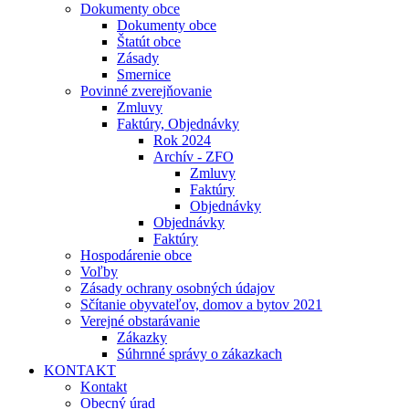
Dokumenty obce
Dokumenty obce
Štatút obce
Zásady
Smernice
Povinné zverejňovanie
Zmluvy
Faktúry, Objednávky
Rok 2024
Archív - ZFO
Zmluvy
Faktúry
Objednávky
Objednávky
Faktúry
Hospodárenie obce
Voľby
Zásady ochrany osobných údajov
Sčítanie obyvateľov, domov a bytov 2021
Verejné obstarávanie
Zákazky
Súhrnné správy o zákazkach
KONTAKT
Kontakt
Obecný úrad