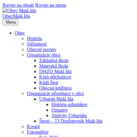
Rovno na obsah
Rovno na menu
Obec
Malá Ida
Menu
Obec
História
Súčasnosť
Obecné noviny
Organizácie obce
Základná škola
Materská škola
DHZO Malá Ida
Klub dôchodcov
Klub žien
Obecná knižnica
Organizácie pôsobiace v obci
Urbariát Malá Ida
História urbariátov
Oznamy
Aktivity Urbariátu
Šport – TJ Družstevník Malá Ida
Kostol
Fotogalérie