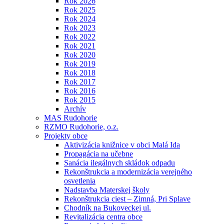
Rok 2026
Rok 2025
Rok 2024
Rok 2023
Rok 2022
Rok 2021
Rok 2020
Rok 2019
Rok 2018
Rok 2017
Rok 2016
Rok 2015
Archív
MAS Rudohorie
RZMO Rudohorie, o.z.
Projekty obce
Aktivizácia knižnice v obci Malá Ida
Propagácia na učebne
Sanácia ilegálnych skládok odpadu
Rekonštrukcia a modernizácia verejného
osvetlenia
Nadstavba Materskej školy
Rekonštrukcia ciest – Zimná, Pri Splave
Chodník na Bukoveckej ul.
Revitalizácia centra obce