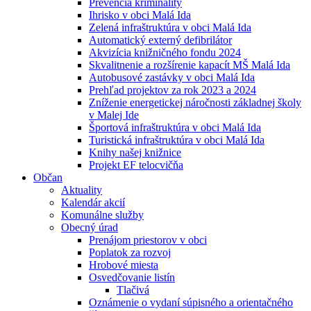
Prevencia kriminality
Ihrisko v obci Malá Ida
Zelená infraštruktúra v obci Malá Ida
Automatický externý defibrilátor
Akvizícia knižničného fondu 2024
Skvalitnenie a rozšírenie kapacít MŠ Malá Ida
Autobusové zastávky v obci Malá Ida
Prehľad projektov za rok 2023 a 2024
Zníženie energetickej náročnosti základnej školy
v Malej Ide
Športová infraštruktúra v obci Malá Ida
Turistická infraštruktúra v obci Malá Ida
Knihy našej knižnice
Projekt EF telocvičňa
Občan
Aktuality
Kalendár akcií
Komunálne služby
Obecný úrad
Prenájom priestorov v obci
Poplatok za rozvoj
Hrobové miesta
Osvedčovanie listín
Tlačivá
Oznámenie o vydaní súpisného a orientačného