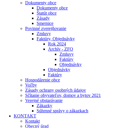
Dokumenty obce
Dokumenty obce
Štatút obce
Zásady
Smernice
Povinné zverejňovanie
Zmluvy
Faktúry, Objednávky
Rok 2024
Archív - ZFO
Zmluvy
Faktúry
Objednávky
Objednávky
Faktúry
Hospodárenie obce
Voľby
Zásady ochrany osobných údajov
Sčítanie obyvateľov, domov a bytov 2021
Verejné obstarávanie
Zákazky
Súhrnné správy o zákazkach
KONTAKT
Kontakt
Obecný úrad