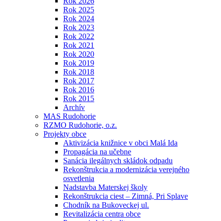
Rok 2026
Rok 2025
Rok 2024
Rok 2023
Rok 2022
Rok 2021
Rok 2020
Rok 2019
Rok 2018
Rok 2017
Rok 2016
Rok 2015
Archív
MAS Rudohorie
RZMO Rudohorie, o.z.
Projekty obce
Aktivizácia knižnice v obci Malá Ida
Propagácia na učebne
Sanácia ilegálnych skládok odpadu
Rekonštrukcia a modernizácia verejného
osvetlenia
Nadstavba Materskej školy
Rekonštrukcia ciest – Zimná, Pri Splave
Chodník na Bukoveckej ul.
Revitalizácia centra obce