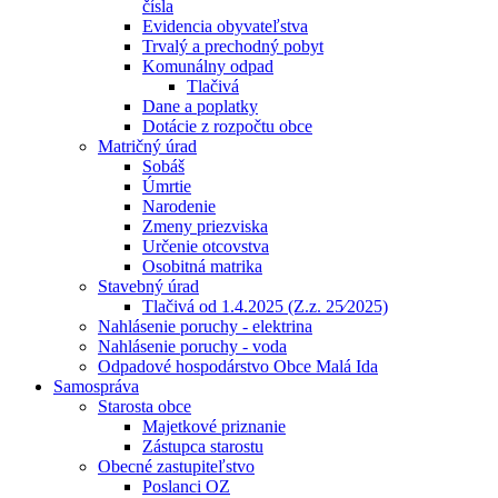
čísla
Evidencia obyvateľstva
Trvalý a prechodný pobyt
Komunálny odpad
Tlačivá
Dane a poplatky
Dotácie z rozpočtu obce
Matričný úrad
Sobáš
Úmrtie
Narodenie
Zmeny priezviska
Určenie otcovstva
Osobitná matrika
Stavebný úrad
Tlačivá od 1.4.2025 (Z.z. 25⁄2025)
Nahlásenie poruchy - elektrina
Nahlásenie poruchy - voda
Odpadové hospodárstvo Obce Malá Ida
Samospráva
Starosta obce
Majetkové priznanie
Zástupca starostu
Obecné zastupiteľstvo
Poslanci OZ