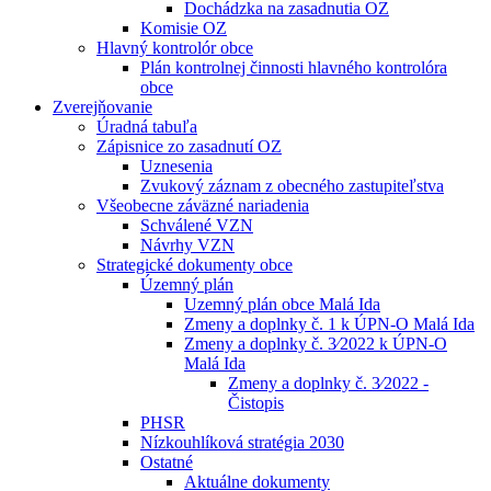
Dochádzka na zasadnutia OZ
Komisie OZ
Hlavný kontrolór obce
Plán kontrolnej činnosti hlavného kontrolóra
obce
Zverejňovanie
Úradná tabuľa
Zápisnice zo zasadnutí OZ
Uznesenia
Zvukový záznam z obecného zastupiteľstva
Všeobecne záväzné nariadenia
Schválené VZN
Návrhy VZN
Strategické dokumenty obce
Územný plán
Uzemný plán obce Malá Ida
Zmeny a doplnky č. 1 k ÚPN-O Malá Ida
Zmeny a doplnky č. 3⁄2022 k ÚPN-O
Malá Ida
Zmeny a doplnky č. 3⁄2022 -
Čistopis
PHSR
Nízkouhlíková stratégia 2030
Ostatné
Aktuálne dokumenty