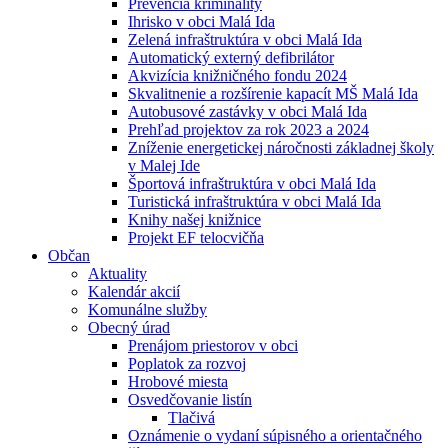
Prevencia kriminality
Ihrisko v obci Malá Ida
Zelená infraštruktúra v obci Malá Ida
Automatický externý defibrilátor
Akvizícia knižničného fondu 2024
Skvalitnenie a rozšírenie kapacít MŠ Malá Ida
Autobusové zastávky v obci Malá Ida
Prehľad projektov za rok 2023 a 2024
Zníženie energetickej náročnosti základnej školy
v Malej Ide
Športová infraštruktúra v obci Malá Ida
Turistická infraštruktúra v obci Malá Ida
Knihy našej knižnice
Projekt EF telocvičňa
Občan
Aktuality
Kalendár akcií
Komunálne služby
Obecný úrad
Prenájom priestorov v obci
Poplatok za rozvoj
Hrobové miesta
Osvedčovanie listín
Tlačivá
Oznámenie o vydaní súpisného a orientačného