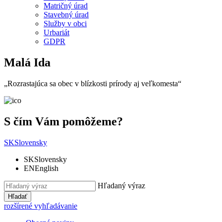
Matričný úrad
Stavebný úrad
Služby v obci
Urbariát
GDPR
Malá Ida
„Rozrastajúca sa obec v blízkosti prírody aj veľkomesta“
S čím Vám pomôžeme?
SK
Slovensky
SK
Slovensky
EN
English
Hľadaný výraz
Hľadať
rozšírené vyhľadávanie