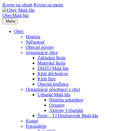
Rovno na obsah
Rovno na menu
Obec
Malá Ida
Menu
Obec
História
Súčasnosť
Obecné noviny
Organizácie obce
Základná škola
Materská škola
DHZO Malá Ida
Klub dôchodcov
Klub žien
Obecná knižnica
Organizácie pôsobiace v obci
Urbariát Malá Ida
História urbariátov
Oznamy
Aktivity Urbariátu
Šport – TJ Družstevník Malá Ida
Kostol
Fotogalérie