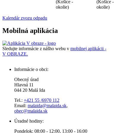
(Košice -
(Košice -
okolie)
okolie)
Kalendár zvozu odpadu
Mobilná aplikácia
Sledujte informácie z nášho webu v
mobilnej aplikácii -
V OBRAZE.
Informácie o obci:
Obecný úrad
Hlavná 11
044 20 Malá Ida
Tel.:
+421 55 /6970 112
Email:
malaida@malaida.sk
,
obec@malaida.sk
Úradné hodiny:
Pondelok: 08:00 - 12:00, 13:00 - 16:00