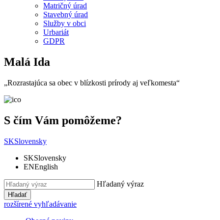
Matričný úrad
Stavebný úrad
Služby v obci
Urbariát
GDPR
Malá Ida
„Rozrastajúca sa obec v blízkosti prírody aj veľkomesta“
S čím Vám pomôžeme?
SK
Slovensky
SK
Slovensky
EN
English
Hľadaný výraz
Hľadať
rozšírené vyhľadávanie