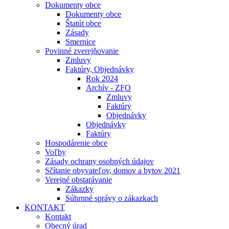
Dokumenty obce
Dokumenty obce
Štatút obce
Zásady
Smernice
Povinné zverejňovanie
Zmluvy
Faktúry, Objednávky
Rok 2024
Archív - ZFO
Zmluvy
Faktúry
Objednávky
Objednávky
Faktúry
Hospodárenie obce
Voľby
Zásady ochrany osobných údajov
Sčítanie obyvateľov, domov a bytov 2021
Verejné obstarávanie
Zákazky
Súhrnné správy o zákazkach
KONTAKT
Kontakt
Obecný úrad