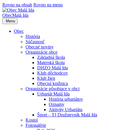
Rovno na obsah
Rovno na menu
Obec
Malá Ida
Menu
Obec
História
Súčasnosť
Obecné noviny
Organizácie obce
Základná škola
Materská škola
DHZO Malá Ida
Klub dôchodcov
Klub žien
Obecná knižnica
Organizácie pôsobiace v obci
Urbariát Malá Ida
História urbariátov
Oznamy
Aktivity Urbariátu
Šport – TJ Družstevník Malá Ida
Kostol
Fotogalérie