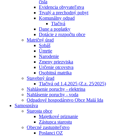
čísla
Evidencia obyvateľstva
Trvalý a prechodný pobyt
Komunálny odpad
Tlačivá
Dane a poplatky
Dotácie z rozpočtu obce
Matričný úrad
Sobáš
Úmrtie
Narodenie
Zmeny priezviska
Určenie otcovstva
Osobitná matrika
Stavebný úrad
Tlačivá od 1.4.2025 (Z.z. 25⁄2025)
Nahlásenie poruchy - elektrina
Nahlásenie poruchy - voda
Odpadové hospodárstvo Obce Malá Ida
Samospráva
Starosta obce
Majetkové priznanie
Zástupca starostu
Obecné zastupiteľstvo
Poslanci OZ