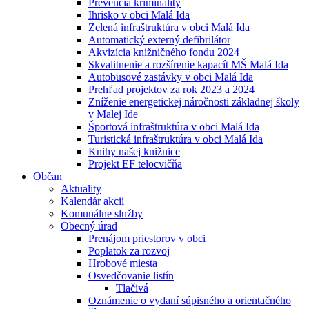
Prevencia kriminality
Ihrisko v obci Malá Ida
Zelená infraštruktúra v obci Malá Ida
Automatický externý defibrilátor
Akvizícia knižničného fondu 2024
Skvalitnenie a rozšírenie kapacít MŠ Malá Ida
Autobusové zastávky v obci Malá Ida
Prehľad projektov za rok 2023 a 2024
Zníženie energetickej náročnosti základnej školy
v Malej Ide
Športová infraštruktúra v obci Malá Ida
Turistická infraštruktúra v obci Malá Ida
Knihy našej knižnice
Projekt EF telocvičňa
Občan
Aktuality
Kalendár akcií
Komunálne služby
Obecný úrad
Prenájom priestorov v obci
Poplatok za rozvoj
Hrobové miesta
Osvedčovanie listín
Tlačivá
Oznámenie o vydaní súpisného a orientačného