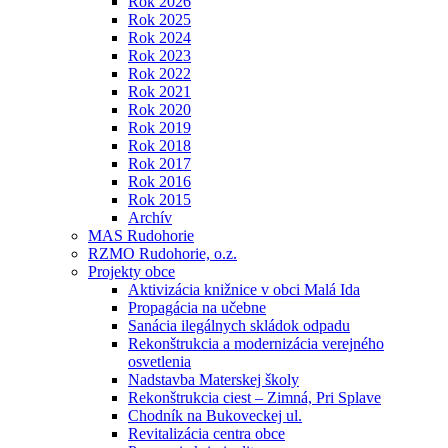
Rok 2026
Rok 2025
Rok 2024
Rok 2023
Rok 2022
Rok 2021
Rok 2020
Rok 2019
Rok 2018
Rok 2017
Rok 2016
Rok 2015
Archív
MAS Rudohorie
RZMO Rudohorie, o.z.
Projekty obce
Aktivizácia knižnice v obci Malá Ida
Propagácia na učebne
Sanácia ilegálnych skládok odpadu
Rekonštrukcia a modernizácia verejného
osvetlenia
Nadstavba Materskej školy
Rekonštrukcia ciest – Zimná, Pri Splave
Chodník na Bukoveckej ul.
Revitalizácia centra obce