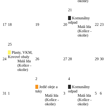
okolie)
21
Komunálny
odpad
17
18
19
20
22
23
Malá Ida
(Košice -
okolie)
25
Plasty, VKM,
Kovové obaly
24
26
27
28
29
30
Malá Ida
(Košice -
okolie)
2
4
Jedlé oleje a
Komunálny
tuky
odpad
31
1
3
5
6
Malá Ida
Malá Ida
(Košice -
(Košice -
okolie)
okolie)