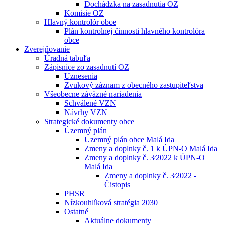
Dochádzka na zasadnutia OZ
Komisie OZ
Hlavný kontrolór obce
Plán kontrolnej činnosti hlavného kontrolóra
obce
Zverejňovanie
Úradná tabuľa
Zápisnice zo zasadnutí OZ
Uznesenia
Zvukový záznam z obecného zastupiteľstva
Všeobecne záväzné nariadenia
Schválené VZN
Návrhy VZN
Strategické dokumenty obce
Územný plán
Uzemný plán obce Malá Ida
Zmeny a doplnky č. 1 k ÚPN-O Malá Ida
Zmeny a doplnky č. 3⁄2022 k ÚPN-O
Malá Ida
Zmeny a doplnky č. 3⁄2022 -
Čistopis
PHSR
Nízkouhlíková stratégia 2030
Ostatné
Aktuálne dokumenty