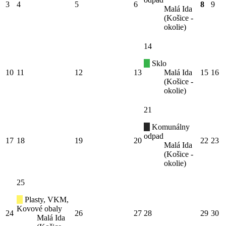
3
4
5
6
8
9
Malá Ida
(Košice -
okolie)
14
Sklo
10
11
12
13
Malá Ida
15
16
(Košice -
okolie)
21
Komunálny
odpad
17
18
19
20
22
23
Malá Ida
(Košice -
okolie)
25
Plasty, VKM,
Kovové obaly
24
26
27
28
29
30
Malá Ida