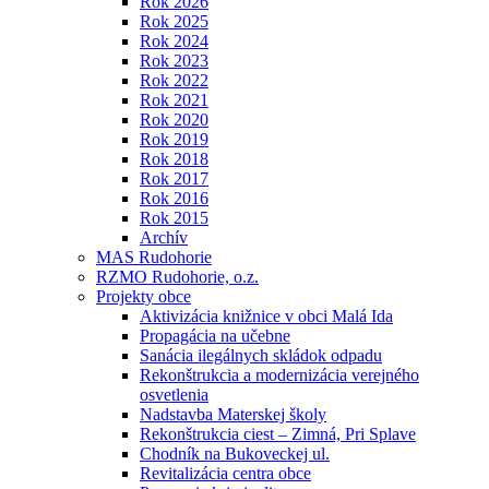
Rok 2026
Rok 2025
Rok 2024
Rok 2023
Rok 2022
Rok 2021
Rok 2020
Rok 2019
Rok 2018
Rok 2017
Rok 2016
Rok 2015
Archív
MAS Rudohorie
RZMO Rudohorie, o.z.
Projekty obce
Aktivizácia knižnice v obci Malá Ida
Propagácia na učebne
Sanácia ilegálnych skládok odpadu
Rekonštrukcia a modernizácia verejného
osvetlenia
Nadstavba Materskej školy
Rekonštrukcia ciest – Zimná, Pri Splave
Chodník na Bukoveckej ul.
Revitalizácia centra obce