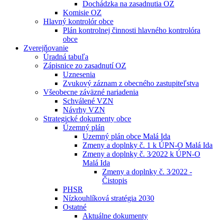
Dochádzka na zasadnutia OZ
Komisie OZ
Hlavný kontrolór obce
Plán kontrolnej činnosti hlavného kontrolóra
obce
Zverejňovanie
Úradná tabuľa
Zápisnice zo zasadnutí OZ
Uznesenia
Zvukový záznam z obecného zastupiteľstva
Všeobecne záväzné nariadenia
Schválené VZN
Návrhy VZN
Strategické dokumenty obce
Územný plán
Uzemný plán obce Malá Ida
Zmeny a doplnky č. 1 k ÚPN-O Malá Ida
Zmeny a doplnky č. 3⁄2022 k ÚPN-O
Malá Ida
Zmeny a doplnky č. 3⁄2022 -
Čistopis
PHSR
Nízkouhlíková stratégia 2030
Ostatné
Aktuálne dokumenty