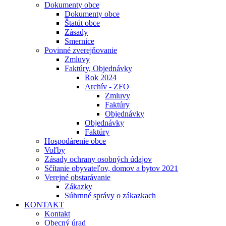
Dokumenty obce
Dokumenty obce
Štatút obce
Zásady
Smernice
Povinné zverejňovanie
Zmluvy
Faktúry, Objednávky
Rok 2024
Archív - ZFO
Zmluvy
Faktúry
Objednávky
Objednávky
Faktúry
Hospodárenie obce
Voľby
Zásady ochrany osobných údajov
Sčítanie obyvateľov, domov a bytov 2021
Verejné obstarávanie
Zákazky
Súhrnné správy o zákazkach
KONTAKT
Kontakt
Obecný úrad