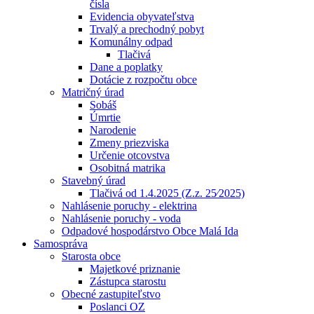
čísla
Evidencia obyvateľstva
Trvalý a prechodný pobyt
Komunálny odpad
Tlačivá
Dane a poplatky
Dotácie z rozpočtu obce
Matričný úrad
Sobáš
Úmrtie
Narodenie
Zmeny priezviska
Určenie otcovstva
Osobitná matrika
Stavebný úrad
Tlačivá od 1.4.2025 (Z.z. 25⁄2025)
Nahlásenie poruchy - elektrina
Nahlásenie poruchy - voda
Odpadové hospodárstvo Obce Malá Ida
Samospráva
Starosta obce
Majetkové priznanie
Zástupca starostu
Obecné zastupiteľstvo
Poslanci OZ