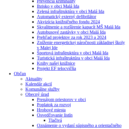
Prevencia kriminality
Ihrisko v obci Malá Ida
Zelená infraštruktúra v obci Malá Ida
Automatický externý defibrilátor
Akvizícia knižničného fondu 2024
Skvalitnenie a rozšírenie kapacít MŠ Malá Ida
Autobusové zastávky v obci Malá Ida
Prehľad projektov za rok 2023 a 2024
Zníženie energetickej náročnosti základnej školy
v Malej Ide
Športová infraštruktúra v obci Malá Ida
Turistická infraštruktúra v obci Malá Ida
Knihy našej knižnice
Projekt EF telocvičňa
Občan
Aktuality
Kalendár akcií
Komunálne služby
Obecný úrad
Prenájom priestorov v obci
Poplatok za rozvoj
Hrobové miesta
Osvedčovanie listín
Tlačivá
Oznámenie o vydaní súpisného a orientačného