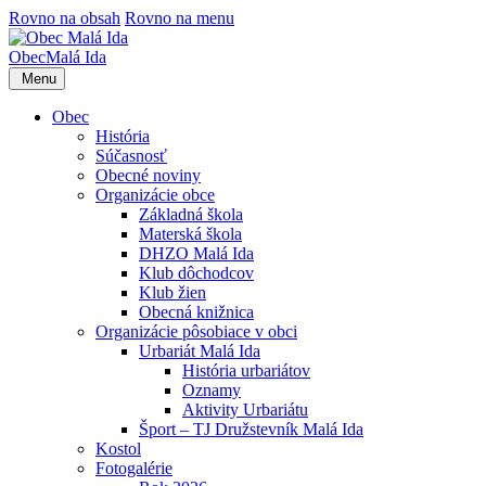
Rovno na obsah
Rovno na menu
Obec
Malá Ida
Menu
Obec
História
Súčasnosť
Obecné noviny
Organizácie obce
Základná škola
Materská škola
DHZO Malá Ida
Klub dôchodcov
Klub žien
Obecná knižnica
Organizácie pôsobiace v obci
Urbariát Malá Ida
História urbariátov
Oznamy
Aktivity Urbariátu
Šport – TJ Družstevník Malá Ida
Kostol
Fotogalérie