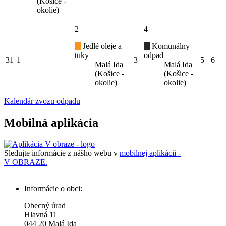
(Košice -
okolie)
2
4
Jedlé oleje a
Komunálny
tuky
odpad
31
1
3
5
6
Malá Ida
Malá Ida
(Košice -
(Košice -
okolie)
okolie)
Kalendár zvozu odpadu
Mobilná aplikácia
Sledujte informácie z nášho webu v
mobilnej aplikácii -
V OBRAZE.
Informácie o obci:
Obecný úrad
Hlavná 11
044 20 Malá Ida