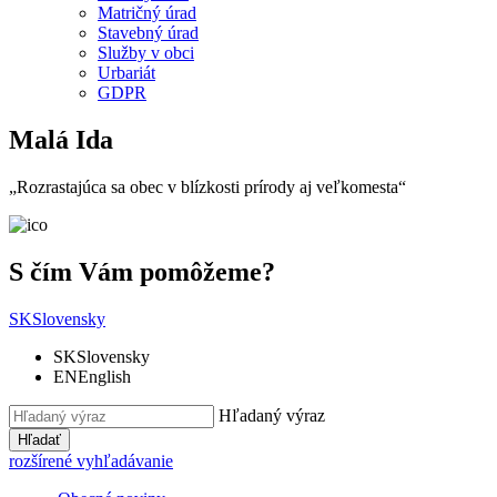
Matričný úrad
Stavebný úrad
Služby v obci
Urbariát
GDPR
Malá Ida
„Rozrastajúca sa obec v blízkosti prírody aj veľkomesta“
S čím Vám pomôžeme?
SK
Slovensky
SK
Slovensky
EN
English
Hľadaný výraz
Hľadať
rozšírené vyhľadávanie