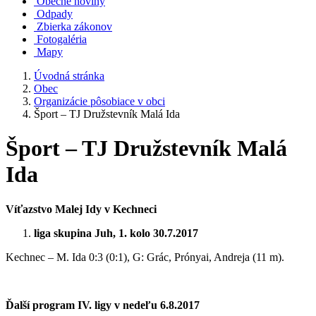
Obecné noviny
Odpady
Zbierka zákonov
Fotogaléria
Mapy
Úvodná stránka
Obec
Organizácie pôsobiace v obci
Šport – TJ Družstevník Malá Ida
Šport – TJ Družstevník Malá
Ida
Víťazstvo Malej Idy v Kechneci
liga skupina Juh, 1. kolo 30.7.2017
Kechnec – M. Ida 0:3 (0:1), G: Grác, Prónyai, Andreja (11 m).
Ďalší program IV. ligy v nedeľu 6.8.2017