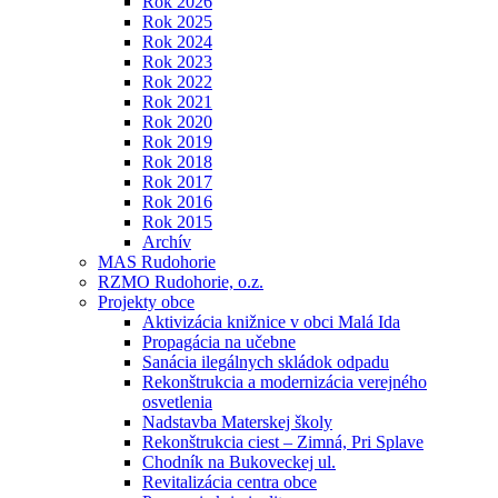
Rok 2026
Rok 2025
Rok 2024
Rok 2023
Rok 2022
Rok 2021
Rok 2020
Rok 2019
Rok 2018
Rok 2017
Rok 2016
Rok 2015
Archív
MAS Rudohorie
RZMO Rudohorie, o.z.
Projekty obce
Aktivizácia knižnice v obci Malá Ida
Propagácia na učebne
Sanácia ilegálnych skládok odpadu
Rekonštrukcia a modernizácia verejného
osvetlenia
Nadstavba Materskej školy
Rekonštrukcia ciest – Zimná, Pri Splave
Chodník na Bukoveckej ul.
Revitalizácia centra obce