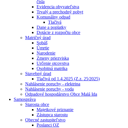
čísla
Evidencia obyvateľstva
Trvalý a prechodný pobyt
Komunálny odpad
Tlačivá
Dane a poplatky
Dotácie z rozpočtu obce
Matričný úrad
Sobáš
Úmrtie
Narodenie
Zmeny priezviska
Určenie otcovstva
Osobitná matrika
Stavebný úrad
Tlačivá od 1.4.2025 (Z.z. 25⁄2025)
Nahlásenie poruchy - elektrina
Nahlásenie poruchy - voda
Odpadové hospodárstvo Obce Malá Ida
Samospráva
Starosta obce
Majetkové priznanie
Zástupca starostu
Obecné zastupiteľstvo
Poslanci OZ