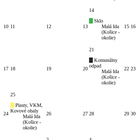
14
Sklo
10
11
12
13
Malá Ida
15
16
(Košice -
okolie)
21
Komunálny
odpad
17
18
19
20
22
23
Malá Ida
(Košice -
okolie)
25
Plasty, VKM,
Kovové obaly
24
26
27
28
29
30
Malá Ida
(Košice -
okolie)
2
4