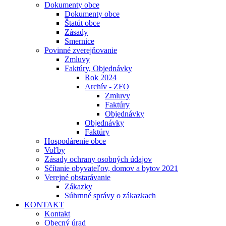
Dokumenty obce
Dokumenty obce
Štatút obce
Zásady
Smernice
Povinné zverejňovanie
Zmluvy
Faktúry, Objednávky
Rok 2024
Archív - ZFO
Zmluvy
Faktúry
Objednávky
Objednávky
Faktúry
Hospodárenie obce
Voľby
Zásady ochrany osobných údajov
Sčítanie obyvateľov, domov a bytov 2021
Verejné obstarávanie
Zákazky
Súhrnné správy o zákazkach
KONTAKT
Kontakt
Obecný úrad