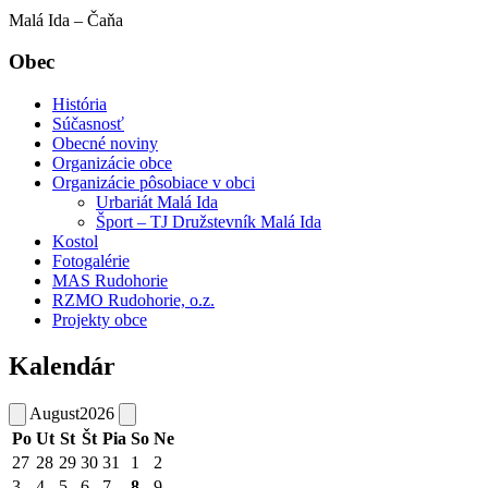
Malá Ida – Čaňa
Obec
História
Súčasnosť
Obecné noviny
Organizácie obce
Organizácie pôsobiace v obci
Urbariát Malá Ida
Šport – TJ Družstevník Malá Ida
Kostol
Fotogalérie
MAS Rudohorie
RZMO Rudohorie, o.z.
Projekty obce
Kalendár
August
2026
Po
Ut
St
Št
Pia
So
Ne
27
28
29
30
31
1
2
3
4
5
6
7
8
9