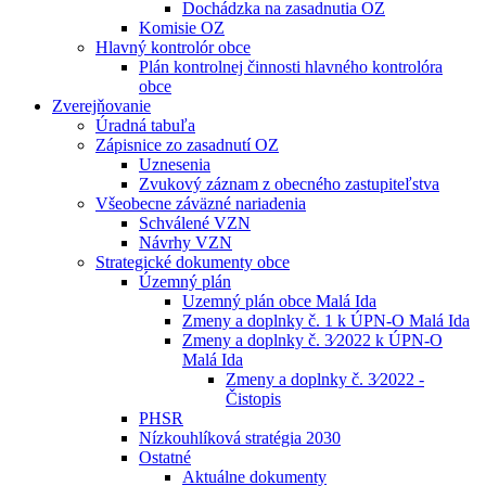
Dochádzka na zasadnutia OZ
Komisie OZ
Hlavný kontrolór obce
Plán kontrolnej činnosti hlavného kontrolóra
obce
Zverejňovanie
Úradná tabuľa
Zápisnice zo zasadnutí OZ
Uznesenia
Zvukový záznam z obecného zastupiteľstva
Všeobecne záväzné nariadenia
Schválené VZN
Návrhy VZN
Strategické dokumenty obce
Územný plán
Uzemný plán obce Malá Ida
Zmeny a doplnky č. 1 k ÚPN-O Malá Ida
Zmeny a doplnky č. 3⁄2022 k ÚPN-O
Malá Ida
Zmeny a doplnky č. 3⁄2022 -
Čistopis
PHSR
Nízkouhlíková stratégia 2030
Ostatné
Aktuálne dokumenty