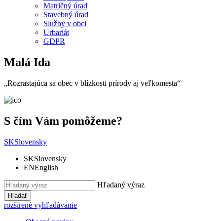
Matričný úrad
Stavebný úrad
Služby v obci
Urbariát
GDPR
Malá Ida
„Rozrastajúca sa obec v blízkosti prírody aj veľkomesta“
S čím Vám pomôžeme?
SK
Slovensky
SK
Slovensky
EN
English
Hľadaný výraz
Hľadať
rozšírené vyhľadávanie