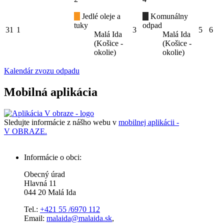
Jedlé oleje a
Komunálny
tuky
odpad
31
1
3
5
6
Malá Ida
Malá Ida
(Košice -
(Košice -
okolie)
okolie)
Kalendár zvozu odpadu
Mobilná aplikácia
Sledujte informácie z nášho webu v
mobilnej aplikácii -
V OBRAZE.
Informácie o obci:
Obecný úrad
Hlavná 11
044 20 Malá Ida
Tel.:
+421 55 /6970 112
Email:
malaida@malaida.sk
,