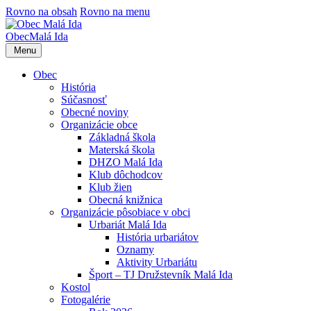
Rovno na obsah
Rovno na menu
Obec
Malá Ida
Menu
Obec
História
Súčasnosť
Obecné noviny
Organizácie obce
Základná škola
Materská škola
DHZO Malá Ida
Klub dôchodcov
Klub žien
Obecná knižnica
Organizácie pôsobiace v obci
Urbariát Malá Ida
História urbariátov
Oznamy
Aktivity Urbariátu
Šport – TJ Družstevník Malá Ida
Kostol
Fotogalérie