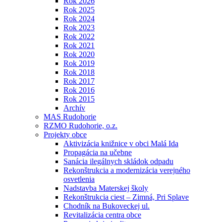
Rok 2026
Rok 2025
Rok 2024
Rok 2023
Rok 2022
Rok 2021
Rok 2020
Rok 2019
Rok 2018
Rok 2017
Rok 2016
Rok 2015
Archív
MAS Rudohorie
RZMO Rudohorie, o.z.
Projekty obce
Aktivizácia knižnice v obci Malá Ida
Propagácia na učebne
Sanácia ilegálnych skládok odpadu
Rekonštrukcia a modernizácia verejného
osvetlenia
Nadstavba Materskej školy
Rekonštrukcia ciest – Zimná, Pri Splave
Chodník na Bukoveckej ul.
Revitalizácia centra obce