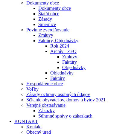
Dokumenty obce
Dokumenty obce
Štatút obce
Zásady
Smernice
Povinné zverejňovanie
Zmluvy
Faktúry, Objednávky
Rok 2024
Archív - ZFO
Zmluvy
Faktúry
Objednávky
Objednávky
Faktúry
Hospodárenie obce
Voľby
Zásady ochrany osobných údajov
Sčítanie obyvateľov, domov a bytov 2021
Verejné obstarávanie
Zákazky
Súhrnné správy o zákazkach
KONTAKT
Kontakt
Obecný úrad