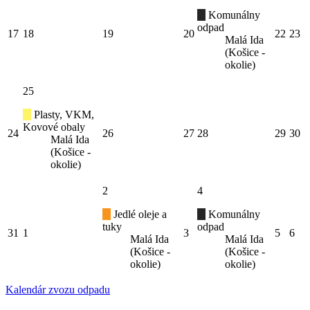
Komunálny
odpad
17
18
19
20
22
23
Malá Ida
(Košice -
okolie)
25
Plasty, VKM,
Kovové obaly
24
26
27
28
29
30
Malá Ida
(Košice -
okolie)
2
4
Jedlé oleje a
Komunálny
tuky
odpad
31
1
3
5
6
Malá Ida
Malá Ida
(Košice -
(Košice -
okolie)
okolie)
Kalendár zvozu odpadu