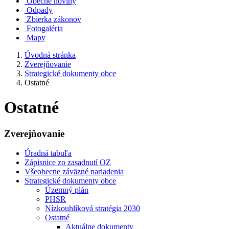
Obecné noviny
Odpady
Zbierka zákonov
Fotogaléria
Mapy
Úvodná stránka
Zverejňovanie
Strategické dokumenty obce
Ostatné
Ostatné
Zverejňovanie
Úradná tabuľa
Zápisnice zo zasadnutí OZ
Všeobecne záväzné nariadenia
Strategické dokumenty obce
Územný plán
PHSR
Nízkouhlíková stratégia 2030
Ostatné
Aktuálne dokumenty