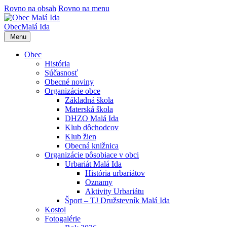
Rovno na obsah
Rovno na menu
Obec
Malá Ida
Menu
Obec
História
Súčasnosť
Obecné noviny
Organizácie obce
Základná škola
Materská škola
DHZO Malá Ida
Klub dôchodcov
Klub žien
Obecná knižnica
Organizácie pôsobiace v obci
Urbariát Malá Ida
História urbariátov
Oznamy
Aktivity Urbariátu
Šport – TJ Družstevník Malá Ida
Kostol
Fotogalérie