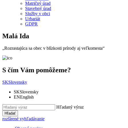
Matričný úrad
Stavebný úrad
Služby v obci
Urbariát
GDPR
Malá Ida
„Rozrastajúca sa obec v blízkosti prírody aj veľkomesta“
S čím Vám pomôžeme?
SK
Slovensky
SK
Slovensky
EN
English
Hľadaný výraz
Hľadať
rozšírené vyhľadávanie