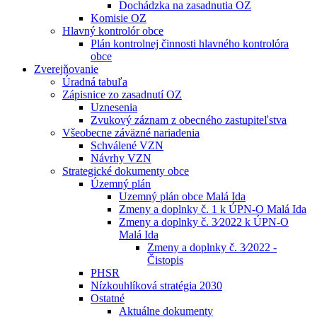
Dochádzka na zasadnutia OZ
Komisie OZ
Hlavný kontrolór obce
Plán kontrolnej činnosti hlavného kontrolóra
obce
Zverejňovanie
Úradná tabuľa
Zápisnice zo zasadnutí OZ
Uznesenia
Zvukový záznam z obecného zastupiteľstva
Všeobecne záväzné nariadenia
Schválené VZN
Návrhy VZN
Strategické dokumenty obce
Územný plán
Uzemný plán obce Malá Ida
Zmeny a doplnky č. 1 k ÚPN-O Malá Ida
Zmeny a doplnky č. 3⁄2022 k ÚPN-O
Malá Ida
Zmeny a doplnky č. 3⁄2022 -
Čistopis
PHSR
Nízkouhlíková stratégia 2030
Ostatné
Aktuálne dokumenty