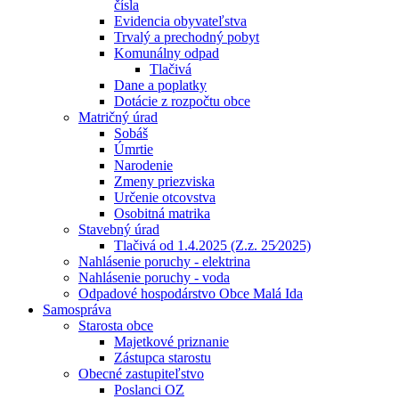
čísla
Evidencia obyvateľstva
Trvalý a prechodný pobyt
Komunálny odpad
Tlačivá
Dane a poplatky
Dotácie z rozpočtu obce
Matričný úrad
Sobáš
Úmrtie
Narodenie
Zmeny priezviska
Určenie otcovstva
Osobitná matrika
Stavebný úrad
Tlačivá od 1.4.2025 (Z.z. 25⁄2025)
Nahlásenie poruchy - elektrina
Nahlásenie poruchy - voda
Odpadové hospodárstvo Obce Malá Ida
Samospráva
Starosta obce
Majetkové priznanie
Zástupca starostu
Obecné zastupiteľstvo
Poslanci OZ