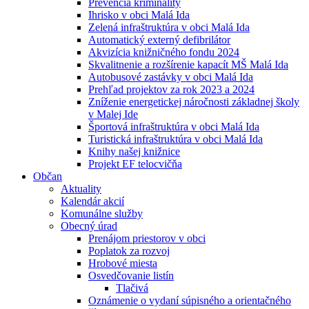
Prevencia kriminality
Ihrisko v obci Malá Ida
Zelená infraštruktúra v obci Malá Ida
Automatický externý defibrilátor
Akvizícia knižničného fondu 2024
Skvalitnenie a rozšírenie kapacít MŠ Malá Ida
Autobusové zastávky v obci Malá Ida
Prehľad projektov za rok 2023 a 2024
Zníženie energetickej náročnosti základnej školy
v Malej Ide
Športová infraštruktúra v obci Malá Ida
Turistická infraštruktúra v obci Malá Ida
Knihy našej knižnice
Projekt EF telocvičňa
Občan
Aktuality
Kalendár akcií
Komunálne služby
Obecný úrad
Prenájom priestorov v obci
Poplatok za rozvoj
Hrobové miesta
Osvedčovanie listín
Tlačivá
Oznámenie o vydaní súpisného a orientačného