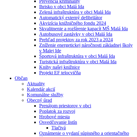
Prevencia kriminality
Ihrisko v obci Malá Ida
Zelená infraštruktúra v obci Malá Ida
Automatický externý defibrilátor
Akvizícia knižničného fondu 2024
Skvalitnenie a rozšírenie kapacít MŠ Malá Ida
Autobusové zastávky v obci Malá Ida
Prehľad projektov za rok 2023 a 2024
Zníženie energetickej náročnosti základnej školy
v Malej Ide
Športová infraštruktúra v obci Malá Ida
Turistická infraštruktúra v obci Malá Ida
Knihy našej knižnice
Projekt EF telocvičňa
Občan
Aktuality
Kalendár akcií
Komunálne služby
Obecný úrad
Prenájom priestorov v obci
Poplatok za rozvoj
Hrobové miesta
Osvedčovanie listín
Tlačivá
Oznámenie o vydaní súpisného a orientačného