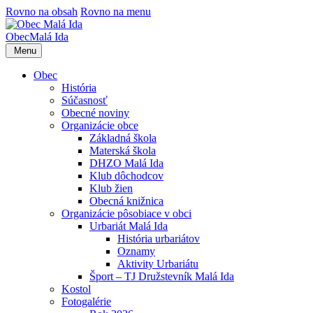
Rovno na obsah
Rovno na menu
Obec
Malá Ida
Menu
Obec
História
Súčasnosť
Obecné noviny
Organizácie obce
Základná škola
Materská škola
DHZO Malá Ida
Klub dôchodcov
Klub žien
Obecná knižnica
Organizácie pôsobiace v obci
Urbariát Malá Ida
História urbariátov
Oznamy
Aktivity Urbariátu
Šport – TJ Družstevník Malá Ida
Kostol
Fotogalérie