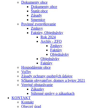
Dokumenty obce
Dokumenty obce
Štatút obce
Zásady
Smernice
Povinné zverejňovanie
Zmluvy
Faktúry, Objednávky
Rok 2024
Archív - ZFO
Zmluvy
Faktúry
Objednávky
Objednávky
Faktúry
Hospodárenie obce
Voľby
Zásady ochrany osobných údajov
Sčítanie obyvateľov, domov a bytov 2021
Verejné obstarávanie
Zákazky
Súhrnné správy o zákazkach
KONTAKT
Kontakt
Obecný úrad