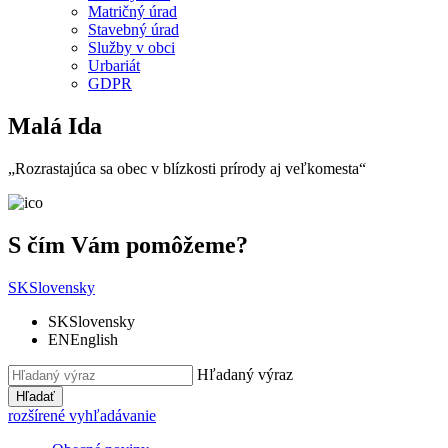
Matričný úrad
Stavebný úrad
Služby v obci
Urbariát
GDPR
Malá Ida
„Rozrastajúca sa obec v blízkosti prírody aj veľkomesta“
S čím Vám pomôžeme?
SK
Slovensky
SK
Slovensky
EN
English
Hľadaný výraz
Hľadať
rozšírené vyhľadávanie