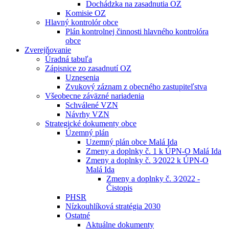
Dochádzka na zasadnutia OZ
Komisie OZ
Hlavný kontrolór obce
Plán kontrolnej činnosti hlavného kontrolóra
obce
Zverejňovanie
Úradná tabuľa
Zápisnice zo zasadnutí OZ
Uznesenia
Zvukový záznam z obecného zastupiteľstva
Všeobecne záväzné nariadenia
Schválené VZN
Návrhy VZN
Strategické dokumenty obce
Územný plán
Uzemný plán obce Malá Ida
Zmeny a doplnky č. 1 k ÚPN-O Malá Ida
Zmeny a doplnky č. 3⁄2022 k ÚPN-O
Malá Ida
Zmeny a doplnky č. 3⁄2022 -
Čistopis
PHSR
Nízkouhlíková stratégia 2030
Ostatné
Aktuálne dokumenty