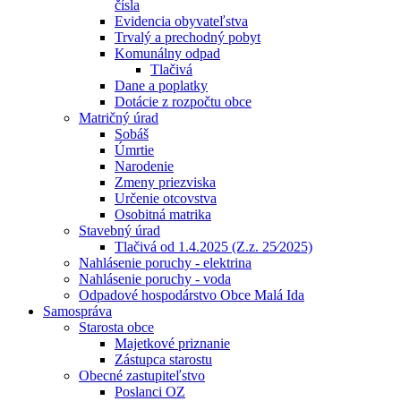
čísla
Evidencia obyvateľstva
Trvalý a prechodný pobyt
Komunálny odpad
Tlačivá
Dane a poplatky
Dotácie z rozpočtu obce
Matričný úrad
Sobáš
Úmrtie
Narodenie
Zmeny priezviska
Určenie otcovstva
Osobitná matrika
Stavebný úrad
Tlačivá od 1.4.2025 (Z.z. 25⁄2025)
Nahlásenie poruchy - elektrina
Nahlásenie poruchy - voda
Odpadové hospodárstvo Obce Malá Ida
Samospráva
Starosta obce
Majetkové priznanie
Zástupca starostu
Obecné zastupiteľstvo
Poslanci OZ