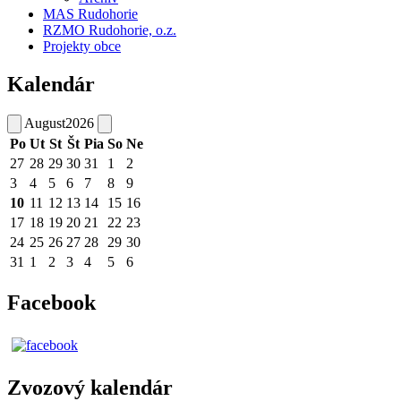
MAS Rudohorie
RZMO Rudohorie, o.z.
Projekty obce
Kalendár
August
2026
Po
Ut
St
Št
Pia
So
Ne
27
28
29
30
31
1
2
3
4
5
6
7
8
9
10
11
12
13
14
15
16
17
18
19
20
21
22
23
24
25
26
27
28
29
30
31
1
2
3
4
5
6
Facebook
Zvozový kalendár