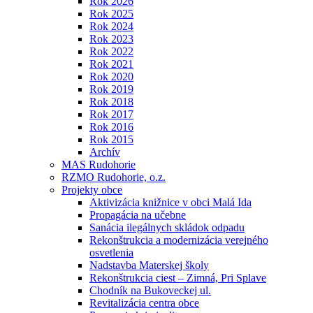
Rok 2026
Rok 2025
Rok 2024
Rok 2023
Rok 2022
Rok 2021
Rok 2020
Rok 2019
Rok 2018
Rok 2017
Rok 2016
Rok 2015
Archív
MAS Rudohorie
RZMO Rudohorie, o.z.
Projekty obce
Aktivizácia knižnice v obci Malá Ida
Propagácia na učebne
Sanácia ilegálnych skládok odpadu
Rekonštrukcia a modernizácia verejného
osvetlenia
Nadstavba Materskej školy
Rekonštrukcia ciest – Zimná, Pri Splave
Chodník na Bukoveckej ul.
Revitalizácia centra obce