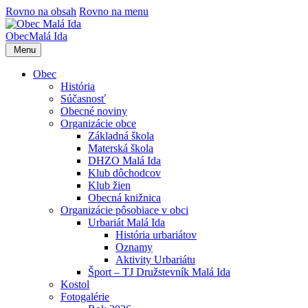
Rovno na obsah
Rovno na menu
Obec
Malá Ida
Menu
Obec
História
Súčasnosť
Obecné noviny
Organizácie obce
Základná škola
Materská škola
DHZO Malá Ida
Klub dôchodcov
Klub žien
Obecná knižnica
Organizácie pôsobiace v obci
Urbariát Malá Ida
História urbariátov
Oznamy
Aktivity Urbariátu
Šport – TJ Družstevník Malá Ida
Kostol
Fotogalérie