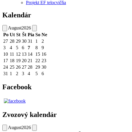
Projekt EF telocvičňa
Kalendár
August
2026
Po
Ut
St
Št
Pia
So
Ne
27
28
29
30
31
1
2
3
4
5
6
7
8
9
10
11
12
13
14
15
16
17
18
19
20
21
22
23
24
25
26
27
28
29
30
31
1
2
3
4
5
6
Facebook
Zvozový kalendár
August
2026