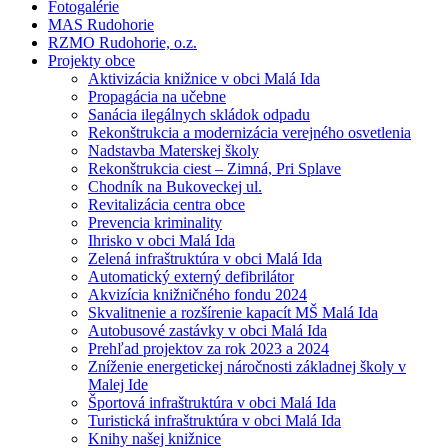
Fotogalérie
MAS Rudohorie
RZMO Rudohorie, o.z.
Projekty obce
Aktivizácia knižnice v obci Malá Ida
Propagácia na učebne
Sanácia ilegálnych skládok odpadu
Rekonštrukcia a modernizácia verejného osvetlenia
Nadstavba Materskej školy
Rekonštrukcia ciest – Zimná, Pri Splave
Chodník na Bukoveckej ul.
Revitalizácia centra obce
Prevencia kriminality
Ihrisko v obci Malá Ida
Zelená infraštruktúra v obci Malá Ida
Automatický externý defibrilátor
Akvizícia knižničného fondu 2024
Skvalitnenie a rozšírenie kapacít MŠ Malá Ida
Autobusové zastávky v obci Malá Ida
Prehľad projektov za rok 2023 a 2024
Zníženie energetickej náročnosti základnej školy v
Malej Ide
Športová infraštruktúra v obci Malá Ida
Turistická infraštruktúra v obci Malá Ida
Knihy našej knižnice