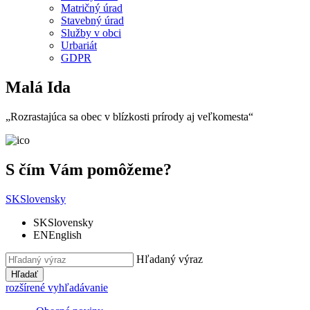
Matričný úrad
Stavebný úrad
Služby v obci
Urbariát
GDPR
Malá Ida
„Rozrastajúca sa obec v blízkosti prírody aj veľkomesta“
S čím Vám pomôžeme?
SK
Slovensky
SK
Slovensky
EN
English
Hľadaný výraz
Hľadať
rozšírené vyhľadávanie