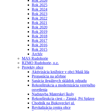
Rok 2026
Rok 2025
Rok 2024
Rok 2023
Rok 2022
Rok 2021
Rok 2020
Rok 2019
Rok 2018
Rok 2017
Rok 2016
Rok 2015
Archív
MAS Rudohorie
RZMO Rudohorie, o.z.
Projekty obce
Aktivizácia knižnice v obci Malá Ida
Propagácia na učebne
Sanácia ilegálnych skládok odpadu
Rekonštrukcia a modernizácia verejného
osvetlenia
Nadstavba Materskej školy
Rekonštrukcia ciest – Zimná, Pri Splave
Chodník na Bukoveckej ul.
Revitalizácia centra obce