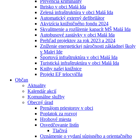
Prevencia kriminality
Ihrisko v obci Malá Ida
Zelená infraštruktúra v obci Malá Ida
Automatický externý defibrilátor
Akvizícia knižničného fondu 2024
Skvalitnenie a rozšírenie kapacít MŠ Malá Ida
Autobusové zastávky v obci Malá Ida
Prehľad projektov za rok 2023 a 2024
Zníženie energetickej náročnosti základnej školy
v Malej Ide
Športová infraštruktúra v obci Malá Ida
Turistická infraštruktúra v obci Malá Ida
Knihy našej knižnice
Projekt EF telocvičňa
Občan
Aktuality
Kalendár akcií
Komunálne služby
Obecný úrad
Prenájom priestorov v obci
Poplatok za rozvoj
Hrobové miesta
Osvedčovanie listín
Tlačivá
Oznámenie o vydaní súpisného a orientačného