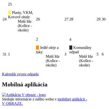
25
Plasty, VKM,
Kovové obaly
24
26
27
28
29
30
Malá Ida
(Košice -
okolie)
2
4
Jedlé oleje a
Komunálny
tuky
odpad
31
1
3
5
6
Malá Ida
Malá Ida
(Košice -
(Košice -
okolie)
okolie)
Kalendár zvozu odpadu
Mobilná aplikácia
Sledujte informácie z nášho webu v
mobilnej aplikácii -
V OBRAZE.