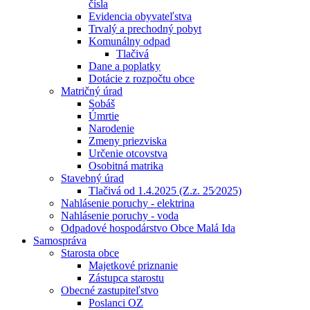
čísla
Evidencia obyvateľstva
Trvalý a prechodný pobyt
Komunálny odpad
Tlačivá
Dane a poplatky
Dotácie z rozpočtu obce
Matričný úrad
Sobáš
Úmrtie
Narodenie
Zmeny priezviska
Určenie otcovstva
Osobitná matrika
Stavebný úrad
Tlačivá od 1.4.2025 (Z.z. 25⁄2025)
Nahlásenie poruchy - elektrina
Nahlásenie poruchy - voda
Odpadové hospodárstvo Obce Malá Ida
Samospráva
Starosta obce
Majetkové priznanie
Zástupca starostu
Obecné zastupiteľstvo
Poslanci OZ