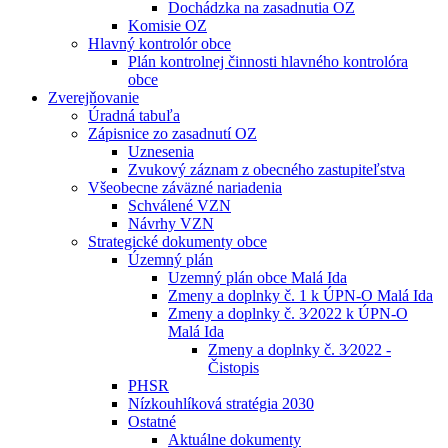
Dochádzka na zasadnutia OZ
Komisie OZ
Hlavný kontrolór obce
Plán kontrolnej činnosti hlavného kontrolóra
obce
Zverejňovanie
Úradná tabuľa
Zápisnice zo zasadnutí OZ
Uznesenia
Zvukový záznam z obecného zastupiteľstva
Všeobecne záväzné nariadenia
Schválené VZN
Návrhy VZN
Strategické dokumenty obce
Územný plán
Uzemný plán obce Malá Ida
Zmeny a doplnky č. 1 k ÚPN-O Malá Ida
Zmeny a doplnky č. 3⁄2022 k ÚPN-O
Malá Ida
Zmeny a doplnky č. 3⁄2022 -
Čistopis
PHSR
Nízkouhlíková stratégia 2030
Ostatné
Aktuálne dokumenty