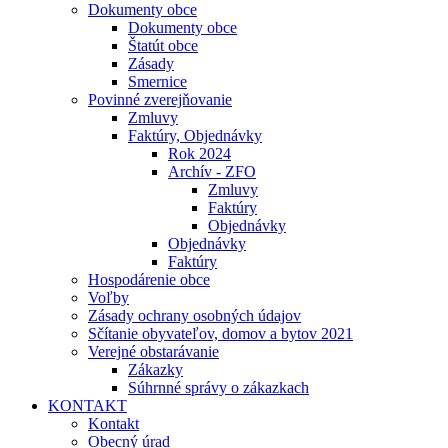
Dokumenty obce
Dokumenty obce
Štatút obce
Zásady
Smernice
Povinné zverejňovanie
Zmluvy
Faktúry, Objednávky
Rok 2024
Archív - ZFO
Zmluvy
Faktúry
Objednávky
Objednávky
Faktúry
Hospodárenie obce
Voľby
Zásady ochrany osobných údajov
Sčítanie obyvateľov, domov a bytov 2021
Verejné obstarávanie
Zákazky
Súhrnné správy o zákazkach
KONTAKT
Kontakt
Obecný úrad