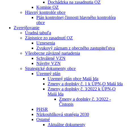
Dochádzka na zasadnutia OZ
Komisie OZ
Hlavný kontrolór obce
Plán kontrolnej činnosti hlavného kontrolóra
obce
Zverejňovanie
Úradná tabuľa
Zápisnice zo zasadnutí OZ
Uznesenia
Zvukový záznam z obecného zastupiteľstva
Všeobecne záväzné nariadenia
Schválené VZN
Návrhy VZN
Strategické dokumenty obce
Územný plán
Uzemný plán obce Malá Ida
Zmeny a doplnky č. 1 k ÚPN-O Malá Ida
Zmeny a doplnky č. 3⁄2022 k ÚPN-O
Malá Ida
Zmeny a doplnky č. 3⁄2022 -
Čistopis
PHSR
Nízkouhlíková stratégia 2030
Ostatné
Aktuálne dokumenty