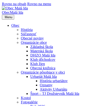
Rovno na obsah
Rovno na menu
Obec
Malá Ida
Menu
Obec
História
Súčasnosť
Obecné noviny
Organizácie obce
Základná škola
Materská škola
DHZO Malá Ida
Klub dôchodcov
Klub žien
Obecná knižnica
Organizácie pôsobiace v obci
Urbariát Malá Ida
História urbariátov
Oznamy
Aktivity Urbariátu
Šport – TJ Družstevník Malá Ida
Kostol
Fotogalérie