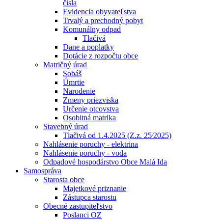
čísla
Evidencia obyvateľstva
Trvalý a prechodný pobyt
Komunálny odpad
Tlačivá
Dane a poplatky
Dotácie z rozpočtu obce
Matričný úrad
Sobáš
Úmrtie
Narodenie
Zmeny priezviska
Určenie otcovstva
Osobitná matrika
Stavebný úrad
Tlačivá od 1.4.2025 (Z.z. 25⁄2025)
Nahlásenie poruchy - elektrina
Nahlásenie poruchy - voda
Odpadové hospodárstvo Obce Malá Ida
Samospráva
Starosta obce
Majetkové priznanie
Zástupca starostu
Obecné zastupiteľstvo
Poslanci OZ