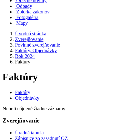
Obecné noviny
Odpady
Zbierka zákonov
Fotogaléria
Mapy
Úvodná stránka
Zverejňovanie
Povinné zverejňovanie
Faktúry, Objednávky
Rok 2024
Faktúry
Faktúry
Faktúry
Objednávky
Neboli nájdené žiadne záznamy
Zverejňovanie
Úradná tabuľa
Zápisnice zo zasadnutí OZ