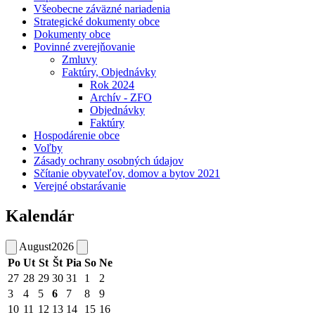
Všeobecne záväzné nariadenia
Strategické dokumenty obce
Dokumenty obce
Povinné zverejňovanie
Zmluvy
Faktúry, Objednávky
Rok 2024
Archív - ZFO
Objednávky
Faktúry
Hospodárenie obce
Voľby
Zásady ochrany osobných údajov
Sčítanie obyvateľov, domov a bytov 2021
Verejné obstarávanie
Kalendár
August
2026
Po
Ut
St
Št
Pia
So
Ne
27
28
29
30
31
1
2
3
4
5
6
7
8
9
10
11
12
13
14
15
16