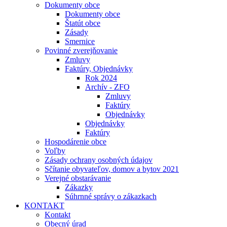
Dokumenty obce
Dokumenty obce
Štatút obce
Zásady
Smernice
Povinné zverejňovanie
Zmluvy
Faktúry, Objednávky
Rok 2024
Archív - ZFO
Zmluvy
Faktúry
Objednávky
Objednávky
Faktúry
Hospodárenie obce
Voľby
Zásady ochrany osobných údajov
Sčítanie obyvateľov, domov a bytov 2021
Verejné obstarávanie
Zákazky
Súhrnné správy o zákazkach
KONTAKT
Kontakt
Obecný úrad