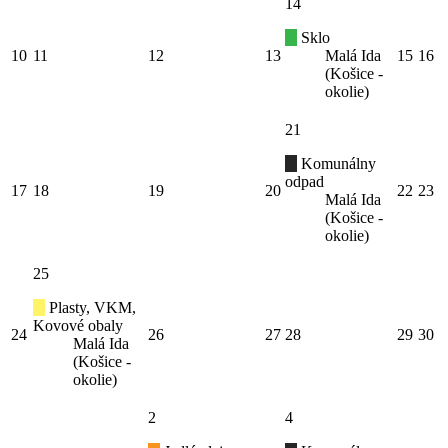
14
Sklo
10
11
12
13
Malá Ida
15
16
(Košice -
okolie)
21
Komunálny
odpad
17
18
19
20
22
23
Malá Ida
(Košice -
okolie)
25
Plasty, VKM,
Kovové obaly
24
26
27
28
29
30
Malá Ida
(Košice -
okolie)
2
4