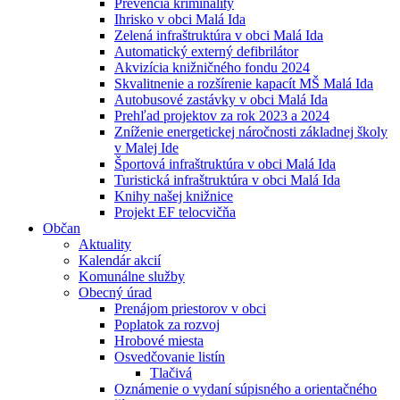
Prevencia kriminality
Ihrisko v obci Malá Ida
Zelená infraštruktúra v obci Malá Ida
Automatický externý defibrilátor
Akvizícia knižničného fondu 2024
Skvalitnenie a rozšírenie kapacít MŠ Malá Ida
Autobusové zastávky v obci Malá Ida
Prehľad projektov za rok 2023 a 2024
Zníženie energetickej náročnosti základnej školy
v Malej Ide
Športová infraštruktúra v obci Malá Ida
Turistická infraštruktúra v obci Malá Ida
Knihy našej knižnice
Projekt EF telocvičňa
Občan
Aktuality
Kalendár akcií
Komunálne služby
Obecný úrad
Prenájom priestorov v obci
Poplatok za rozvoj
Hrobové miesta
Osvedčovanie listín
Tlačivá
Oznámenie o vydaní súpisného a orientačného