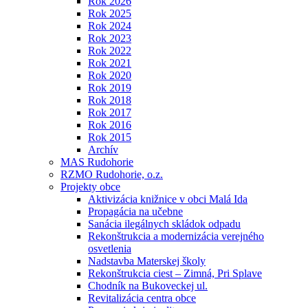
Rok 2026
Rok 2025
Rok 2024
Rok 2023
Rok 2022
Rok 2021
Rok 2020
Rok 2019
Rok 2018
Rok 2017
Rok 2016
Rok 2015
Archív
MAS Rudohorie
RZMO Rudohorie, o.z.
Projekty obce
Aktivizácia knižnice v obci Malá Ida
Propagácia na učebne
Sanácia ilegálnych skládok odpadu
Rekonštrukcia a modernizácia verejného
osvetlenia
Nadstavba Materskej školy
Rekonštrukcia ciest – Zimná, Pri Splave
Chodník na Bukoveckej ul.
Revitalizácia centra obce