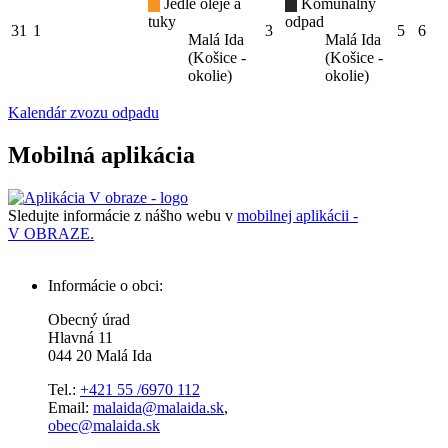
Jedlé oleje a
Komunálny
tuky
odpad
31
1
3
5
6
Malá Ida
Malá Ida
(Košice -
(Košice -
okolie)
okolie)
Kalendár zvozu odpadu
Mobilná aplikácia
Sledujte informácie z nášho webu v
mobilnej aplikácii -
V OBRAZE.
Informácie o obci:
Obecný úrad
Hlavná 11
044 20 Malá Ida
Tel.:
+421 55 /6970 112
Email:
malaida@malaida.sk
,
obec@malaida.sk