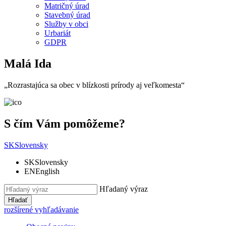
Matričný úrad
Stavebný úrad
Služby v obci
Urbariát
GDPR
Malá Ida
„Rozrastajúca sa obec v blízkosti prírody aj veľkomesta“
S čím Vám pomôžeme?
SK
Slovensky
SK
Slovensky
EN
English
Hľadaný výraz
Hľadať
rozšírené vyhľadávanie