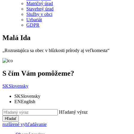
Matričný úrad
Stavebný úrad
Služby v obci
Urbariát
GDPR
Malá Ida
„Rozrastajúca sa obec v blízkosti prírody aj veľkomesta“
S čím Vám pomôžeme?
SK
Slovensky
SK
Slovensky
EN
English
Hľadaný výraz
Hľadať
rozšírené vyhľadávanie