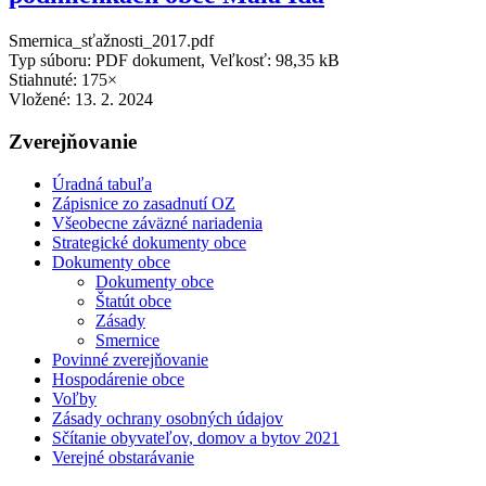
Smernica_sťažnosti_2017.pdf
Typ súboru: PDF dokument, Veľkosť: 98,35 kB
Stiahnuté: 175×
Vložené:
13. 2. 2024
Zverejňovanie
Úradná tabuľa
Zápisnice zo zasadnutí OZ
Všeobecne záväzné nariadenia
Strategické dokumenty obce
Dokumenty obce
Dokumenty obce
Štatút obce
Zásady
Smernice
Povinné zverejňovanie
Hospodárenie obce
Voľby
Zásady ochrany osobných údajov
Sčítanie obyvateľov, domov a bytov 2021
Verejné obstarávanie