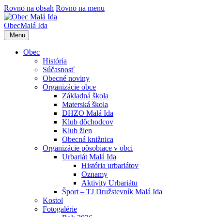
Rovno na obsah
Rovno na menu
Obec
Malá Ida
Menu
Obec
História
Súčasnosť
Obecné noviny
Organizácie obce
Základná škola
Materská škola
DHZO Malá Ida
Klub dôchodcov
Klub žien
Obecná knižnica
Organizácie pôsobiace v obci
Urbariát Malá Ida
História urbariátov
Oznamy
Aktivity Urbariátu
Šport – TJ Družstevník Malá Ida
Kostol
Fotogalérie