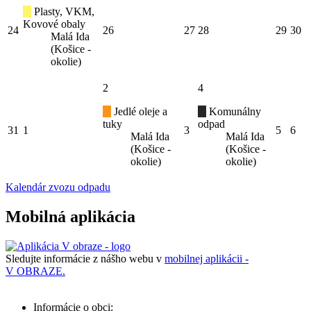
Plasty, VKM,
Kovové obaly
24
26
27
28
29
30
Malá Ida
(Košice -
okolie)
2
4
Jedlé oleje a
Komunálny
tuky
odpad
31
1
3
5
6
Malá Ida
Malá Ida
(Košice -
(Košice -
okolie)
okolie)
Kalendár zvozu odpadu
Mobilná aplikácia
Sledujte informácie z nášho webu v
mobilnej aplikácii -
V OBRAZE.
Informácie o obci: