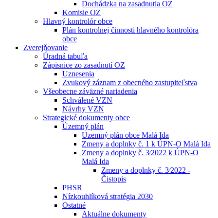
Dochádzka na zasadnutia OZ
Komisie OZ
Hlavný kontrolór obce
Plán kontrolnej činnosti hlavného kontrolóra
obce
Zverejňovanie
Úradná tabuľa
Zápisnice zo zasadnutí OZ
Uznesenia
Zvukový záznam z obecného zastupiteľstva
Všeobecne záväzné nariadenia
Schválené VZN
Návrhy VZN
Strategické dokumenty obce
Územný plán
Uzemný plán obce Malá Ida
Zmeny a doplnky č. 1 k ÚPN-O Malá Ida
Zmeny a doplnky č. 3⁄2022 k ÚPN-O
Malá Ida
Zmeny a doplnky č. 3⁄2022 -
Čistopis
PHSR
Nízkouhlíková stratégia 2030
Ostatné
Aktuálne dokumenty