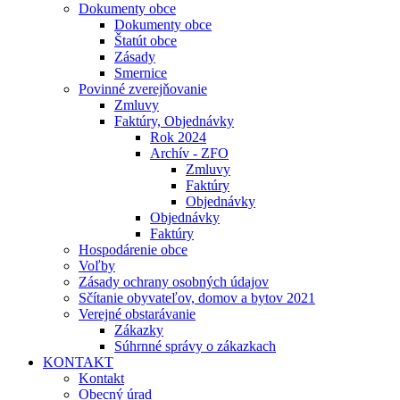
Dokumenty obce
Dokumenty obce
Štatút obce
Zásady
Smernice
Povinné zverejňovanie
Zmluvy
Faktúry, Objednávky
Rok 2024
Archív - ZFO
Zmluvy
Faktúry
Objednávky
Objednávky
Faktúry
Hospodárenie obce
Voľby
Zásady ochrany osobných údajov
Sčítanie obyvateľov, domov a bytov 2021
Verejné obstarávanie
Zákazky
Súhrnné správy o zákazkach
KONTAKT
Kontakt
Obecný úrad