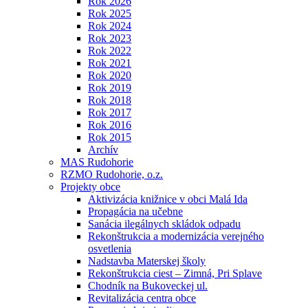
Rok 2026
Rok 2025
Rok 2024
Rok 2023
Rok 2022
Rok 2021
Rok 2020
Rok 2019
Rok 2018
Rok 2017
Rok 2016
Rok 2015
Archív
MAS Rudohorie
RZMO Rudohorie, o.z.
Projekty obce
Aktivizácia knižnice v obci Malá Ida
Propagácia na učebne
Sanácia ilegálnych skládok odpadu
Rekonštrukcia a modernizácia verejného
osvetlenia
Nadstavba Materskej školy
Rekonštrukcia ciest – Zimná, Pri Splave
Chodník na Bukoveckej ul.
Revitalizácia centra obce