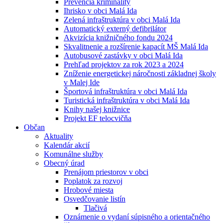
Prevencia kriminality
Ihrisko v obci Malá Ida
Zelená infraštruktúra v obci Malá Ida
Automatický externý defibrilátor
Akvizícia knižničného fondu 2024
Skvalitnenie a rozšírenie kapacít MŠ Malá Ida
Autobusové zastávky v obci Malá Ida
Prehľad projektov za rok 2023 a 2024
Zníženie energetickej náročnosti základnej školy
v Malej Ide
Športová infraštruktúra v obci Malá Ida
Turistická infraštruktúra v obci Malá Ida
Knihy našej knižnice
Projekt EF telocvičňa
Občan
Aktuality
Kalendár akcií
Komunálne služby
Obecný úrad
Prenájom priestorov v obci
Poplatok za rozvoj
Hrobové miesta
Osvedčovanie listín
Tlačivá
Oznámenie o vydaní súpisného a orientačného