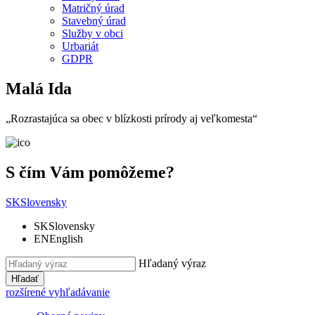
Matričný úrad
Stavebný úrad
Služby v obci
Urbariát
GDPR
Malá Ida
„Rozrastajúca sa obec v blízkosti prírody aj veľkomesta“
S čím Vám pomôžeme?
SK
Slovensky
SK
Slovensky
EN
English
Hľadaný výraz
Hľadať
rozšírené vyhľadávanie