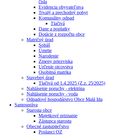
čísla
Evidencia obyvateľstva
Trvalý a prechodný pobyt
Komunálny odpad
Tlačivá
Dane a poplatky
Dotácie z rozpočtu obce
Matričný úrad
Sobáš
Úmrtie
Narodenie
Zmeny priezviska
Určenie otcovstva
Osobitná matrika
Stavebný úrad
Tlačivá od 1.4.2025 (Z.z. 25⁄2025)
Nahlásenie poruchy - elektrina
Nahlásenie poruchy - voda
Odpadové hospodárstvo Obce Malá Ida
Samospráva
Starosta obce
Majetkové priznanie
Zástupca starostu
Obecné zastupiteľstvo
Poslanci OZ