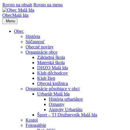
Rovno na obsah
Rovno na menu
Obec
Malá Ida
Menu
Obec
História
Súčasnosť
Obecné noviny
Organizácie obce
Základná škola
Materská škola
DHZO Malá Ida
Klub dôchodcov
Klub žien
Obecná knižnica
Organizácie pôsobiace v obci
Urbariát Malá Ida
História urbariátov
Oznamy
Aktivity Urbariátu
Šport – TJ Družstevník Malá Ida
Kostol
Fotogalérie