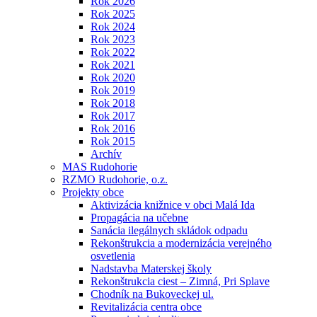
Rok 2026
Rok 2025
Rok 2024
Rok 2023
Rok 2022
Rok 2021
Rok 2020
Rok 2019
Rok 2018
Rok 2017
Rok 2016
Rok 2015
Archív
MAS Rudohorie
RZMO Rudohorie, o.z.
Projekty obce
Aktivizácia knižnice v obci Malá Ida
Propagácia na učebne
Sanácia ilegálnych skládok odpadu
Rekonštrukcia a modernizácia verejného
osvetlenia
Nadstavba Materskej školy
Rekonštrukcia ciest – Zimná, Pri Splave
Chodník na Bukoveckej ul.
Revitalizácia centra obce