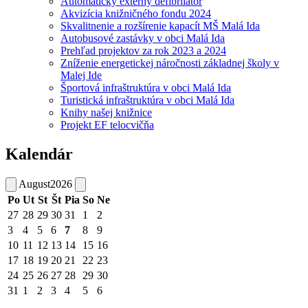
Automatický externý defibrilátor
Akvizícia knižničného fondu 2024
Skvalitnenie a rozšírenie kapacít MŠ Malá Ida
Autobusové zastávky v obci Malá Ida
Prehľad projektov za rok 2023 a 2024
Zníženie energetickej náročnosti základnej školy v
Malej Ide
Športová infraštruktúra v obci Malá Ida
Turistická infraštruktúra v obci Malá Ida
Knihy našej knižnice
Projekt EF telocvičňa
Kalendár
August
2026
Po
Ut
St
Št
Pia
So
Ne
27
28
29
30
31
1
2
3
4
5
6
7
8
9
10
11
12
13
14
15
16
17
18
19
20
21
22
23
24
25
26
27
28
29
30
31
1
2
3
4
5
6