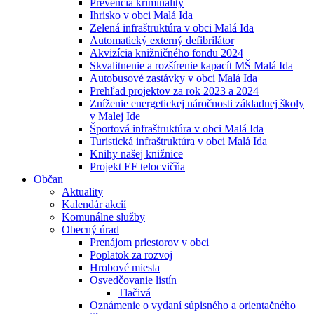
Prevencia kriminality
Ihrisko v obci Malá Ida
Zelená infraštruktúra v obci Malá Ida
Automatický externý defibrilátor
Akvizícia knižničného fondu 2024
Skvalitnenie a rozšírenie kapacít MŠ Malá Ida
Autobusové zastávky v obci Malá Ida
Prehľad projektov za rok 2023 a 2024
Zníženie energetickej náročnosti základnej školy
v Malej Ide
Športová infraštruktúra v obci Malá Ida
Turistická infraštruktúra v obci Malá Ida
Knihy našej knižnice
Projekt EF telocvičňa
Občan
Aktuality
Kalendár akcií
Komunálne služby
Obecný úrad
Prenájom priestorov v obci
Poplatok za rozvoj
Hrobové miesta
Osvedčovanie listín
Tlačivá
Oznámenie o vydaní súpisného a orientačného