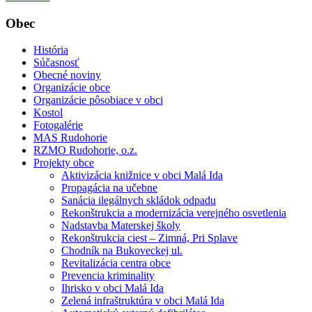
Obec
História
Súčasnosť
Obecné noviny
Organizácie obce
Organizácie pôsobiace v obci
Kostol
Fotogalérie
MAS Rudohorie
RZMO Rudohorie, o.z.
Projekty obce
Aktivizácia knižnice v obci Malá Ida
Propagácia na učebne
Sanácia ilegálnych skládok odpadu
Rekonštrukcia a modernizácia verejného osvetlenia
Nadstavba Materskej školy
Rekonštrukcia ciest – Zimná, Pri Splave
Chodník na Bukoveckej ul.
Revitalizácia centra obce
Prevencia kriminality
Ihrisko v obci Malá Ida
Zelená infraštruktúra v obci Malá Ida