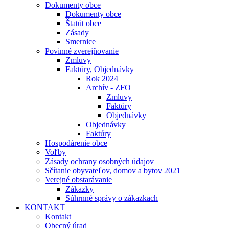
Dokumenty obce
Dokumenty obce
Štatút obce
Zásady
Smernice
Povinné zverejňovanie
Zmluvy
Faktúry, Objednávky
Rok 2024
Archív - ZFO
Zmluvy
Faktúry
Objednávky
Objednávky
Faktúry
Hospodárenie obce
Voľby
Zásady ochrany osobných údajov
Sčítanie obyvateľov, domov a bytov 2021
Verejné obstarávanie
Zákazky
Súhrnné správy o zákazkach
KONTAKT
Kontakt
Obecný úrad