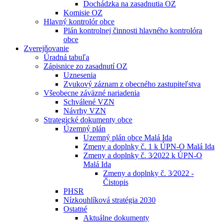
Dochádzka na zasadnutia OZ
Komisie OZ
Hlavný kontrolór obce
Plán kontrolnej činnosti hlavného kontrolóra
obce
Zverejňovanie
Úradná tabuľa
Zápisnice zo zasadnutí OZ
Uznesenia
Zvukový záznam z obecného zastupiteľstva
Všeobecne záväzné nariadenia
Schválené VZN
Návrhy VZN
Strategické dokumenty obce
Územný plán
Uzemný plán obce Malá Ida
Zmeny a doplnky č. 1 k ÚPN-O Malá Ida
Zmeny a doplnky č. 3⁄2022 k ÚPN-O
Malá Ida
Zmeny a doplnky č. 3⁄2022 -
Čistopis
PHSR
Nízkouhlíková stratégia 2030
Ostatné
Aktuálne dokumenty