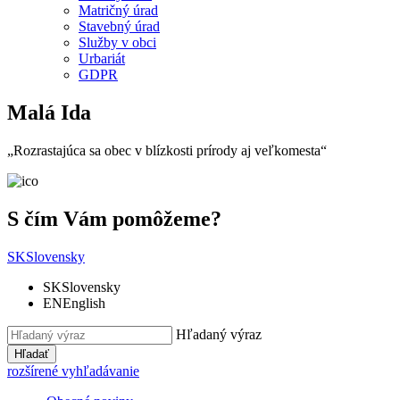
Matričný úrad
Stavebný úrad
Služby v obci
Urbariát
GDPR
Malá Ida
„Rozrastajúca sa obec v blízkosti prírody aj veľkomesta“
S čím Vám pomôžeme?
SK
Slovensky
SK
Slovensky
EN
English
Hľadaný výraz
Hľadať
rozšírené vyhľadávanie