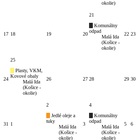
okolie)
21
Komunálny
odpad
17
18
19
20
22
23
Malá Ida
(Košice -
okolie)
25
Plasty, VKM,
Kovové obaly
24
26
27
28
29
30
Malá Ida
(Košice -
okolie)
2
4
Jedlé oleje a
Komunálny
tuky
odpad
31
1
3
5
6
Malá Ida
Malá Ida
(Košice -
(Košice -
okolie)
okolie)