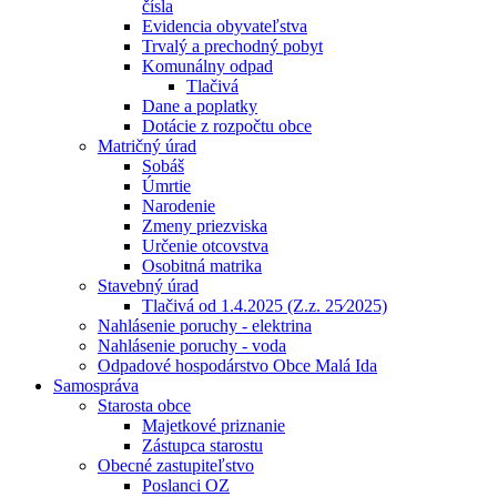
čísla
Evidencia obyvateľstva
Trvalý a prechodný pobyt
Komunálny odpad
Tlačivá
Dane a poplatky
Dotácie z rozpočtu obce
Matričný úrad
Sobáš
Úmrtie
Narodenie
Zmeny priezviska
Určenie otcovstva
Osobitná matrika
Stavebný úrad
Tlačivá od 1.4.2025 (Z.z. 25⁄2025)
Nahlásenie poruchy - elektrina
Nahlásenie poruchy - voda
Odpadové hospodárstvo Obce Malá Ida
Samospráva
Starosta obce
Majetkové priznanie
Zástupca starostu
Obecné zastupiteľstvo
Poslanci OZ