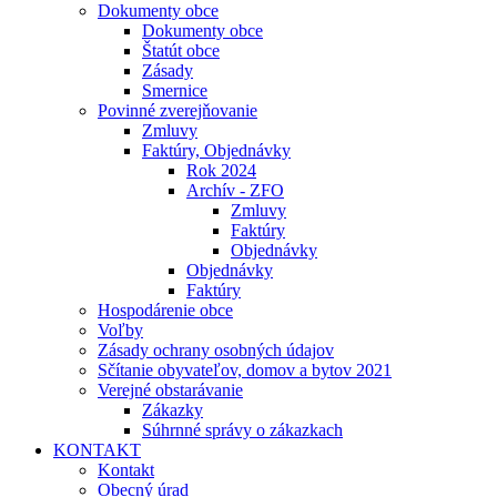
Dokumenty obce
Dokumenty obce
Štatút obce
Zásady
Smernice
Povinné zverejňovanie
Zmluvy
Faktúry, Objednávky
Rok 2024
Archív - ZFO
Zmluvy
Faktúry
Objednávky
Objednávky
Faktúry
Hospodárenie obce
Voľby
Zásady ochrany osobných údajov
Sčítanie obyvateľov, domov a bytov 2021
Verejné obstarávanie
Zákazky
Súhrnné správy o zákazkach
KONTAKT
Kontakt
Obecný úrad