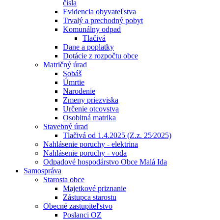
čísla
Evidencia obyvateľstva
Trvalý a prechodný pobyt
Komunálny odpad
Tlačivá
Dane a poplatky
Dotácie z rozpočtu obce
Matričný úrad
Sobáš
Úmrtie
Narodenie
Zmeny priezviska
Určenie otcovstva
Osobitná matrika
Stavebný úrad
Tlačivá od 1.4.2025 (Z.z. 25⁄2025)
Nahlásenie poruchy - elektrina
Nahlásenie poruchy - voda
Odpadové hospodárstvo Obce Malá Ida
Samospráva
Starosta obce
Majetkové priznanie
Zástupca starostu
Obecné zastupiteľstvo
Poslanci OZ