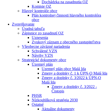
Dochádzka na zasadnutia OZ
Komisie OZ
Hlavný kontrolór obce
Plán kontrolnej činnosti hlavného kontrolóra
obce
Zverejňovanie
Úradná tabuľa
Zápisnice zo zasadnutí OZ
Uznesenia
Zvukový záznam z obecného zastupiteľstva
Všeobecne záväzné nariadenia
Schválené VZN
Návrhy VZN
Strategické dokumenty obce
Územný plán
Uzemný plán obce Malá Ida
Zmeny a doplnky č. 1 k ÚPN-O Malá Ida
Zmeny a doplnky č. 3⁄2022 k ÚPN-O
Malá Ida
Zmeny a doplnky č. 3⁄2022 -
Čistopis
PHSR
Nízkouhlíková stratégia 2030
Ostatné
Aktuálne dokumenty