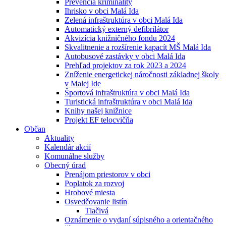
Prevencia kriminality
Ihrisko v obci Malá Ida
Zelená infraštruktúra v obci Malá Ida
Automatický externý defibrilátor
Akvizícia knižničného fondu 2024
Skvalitnenie a rozšírenie kapacít MŠ Malá Ida
Autobusové zastávky v obci Malá Ida
Prehľad projektov za rok 2023 a 2024
Zníženie energetickej náročnosti základnej školy
v Malej Ide
Športová infraštruktúra v obci Malá Ida
Turistická infraštruktúra v obci Malá Ida
Knihy našej knižnice
Projekt EF telocvičňa
Občan
Aktuality
Kalendár akcií
Komunálne služby
Obecný úrad
Prenájom priestorov v obci
Poplatok za rozvoj
Hrobové miesta
Osvedčovanie listín
Tlačivá
Oznámenie o vydaní súpisného a orientačného