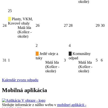
okolie)
25
Plasty, VKM,
Kovové obaly
24
26
27
28
29
30
Malá Ida
(Košice -
okolie)
2
4
Jedlé oleje a
Komunálny
tuky
odpad
31
1
3
5
6
Malá Ida
Malá Ida
(Košice -
(Košice -
okolie)
okolie)
Kalendár zvozu odpadu
Mobilná aplikácia
Sledujte informácie z nášho webu v
mobilnej aplikácii -