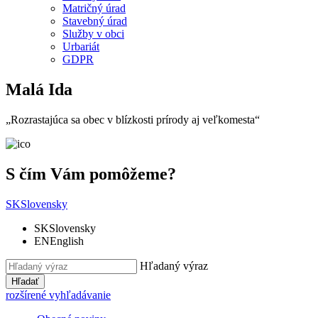
Matričný úrad
Stavebný úrad
Služby v obci
Urbariát
GDPR
Malá Ida
„Rozrastajúca sa obec v blízkosti prírody aj veľkomesta“
S čím Vám pomôžeme?
SK
Slovensky
SK
Slovensky
EN
English
Hľadaný výraz
Hľadať
rozšírené vyhľadávanie