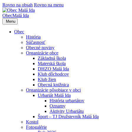
Rovno na obsah
Rovno na menu
Obec
Malá Ida
Menu
Obec
História
Súčasnosť
Obecné noviny
Organizácie obce
Základná škola
Materská škola
DHZO Malá Ida
Klub dôchodcov
Klub žien
Obecná knižnica
Organizácie pôsobiace v obci
Urbariát Malá Ida
História urbariátov
Oznamy
Aktivity Urbariátu
Šport – TJ Družstevník Malá Ida
Kostol
Fotogalérie