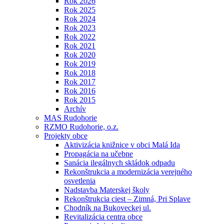
Rok 2026
Rok 2025
Rok 2024
Rok 2023
Rok 2022
Rok 2021
Rok 2020
Rok 2019
Rok 2018
Rok 2017
Rok 2016
Rok 2015
Archív
MAS Rudohorie
RZMO Rudohorie, o.z.
Projekty obce
Aktivizácia knižnice v obci Malá Ida
Propagácia na učebne
Sanácia ilegálnych skládok odpadu
Rekonštrukcia a modernizácia verejného
osvetlenia
Nadstavba Materskej školy
Rekonštrukcia ciest – Zimná, Pri Splave
Chodník na Bukoveckej ul.
Revitalizácia centra obce