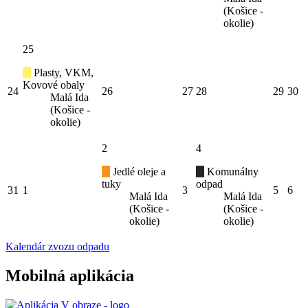
(Košice -
okolie)
25
Plasty, VKM,
Kovové obaly
24
26
27
28
29
30
Malá Ida
(Košice -
okolie)
2
4
Jedlé oleje a
Komunálny
tuky
odpad
31
1
3
5
6
Malá Ida
Malá Ida
(Košice -
(Košice -
okolie)
okolie)
Kalendár zvozu odpadu
Mobilná aplikácia