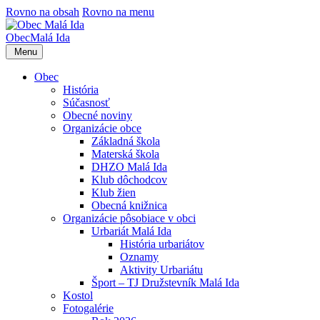
Rovno na obsah
Rovno na menu
Obec
Malá Ida
Menu
Obec
História
Súčasnosť
Obecné noviny
Organizácie obce
Základná škola
Materská škola
DHZO Malá Ida
Klub dôchodcov
Klub žien
Obecná knižnica
Organizácie pôsobiace v obci
Urbariát Malá Ida
História urbariátov
Oznamy
Aktivity Urbariátu
Šport – TJ Družstevník Malá Ida
Kostol
Fotogalérie