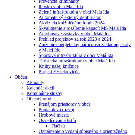
Prevencia kriminality
Ihrisko v obci Malá Ida
Zelená infraštruktúra v obci Malá Ida
Automatický externý defibrilátor
Akvizícia knižničného fondu 2024
Skvalitnenie a rozšírenie kapacít MŠ Malá Ida
Autobusové zastávky v obci Malá Ida
Prehľad projektov za rok 2023 a 2024
Zníženie energetickej náročnosti základnej školy
v Malej Ide
Športová infraštruktúra v obci Malá Ida
Turistická infraštruktúra v obci Malá Ida
Knihy našej knižnice
Projekt EF telocvičňa
Občan
Aktuality
Kalendár akcií
Komunálne služby
Obecný úrad
Prenájom priestorov v obci
Poplatok za rozvoj
Hrobové miesta
Osvedčovanie listín
Tlačivá
Oznámenie o vydaní súpisného a orientačného