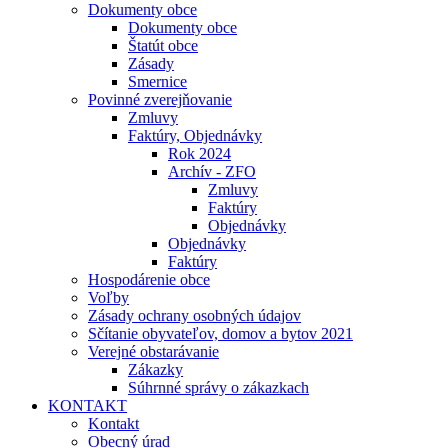
Dokumenty obce
Dokumenty obce
Štatút obce
Zásady
Smernice
Povinné zverejňovanie
Zmluvy
Faktúry, Objednávky
Rok 2024
Archív - ZFO
Zmluvy
Faktúry
Objednávky
Objednávky
Faktúry
Hospodárenie obce
Voľby
Zásady ochrany osobných údajov
Sčítanie obyvateľov, domov a bytov 2021
Verejné obstarávanie
Zákazky
Súhrnné správy o zákazkach
KONTAKT
Kontakt
Obecný úrad