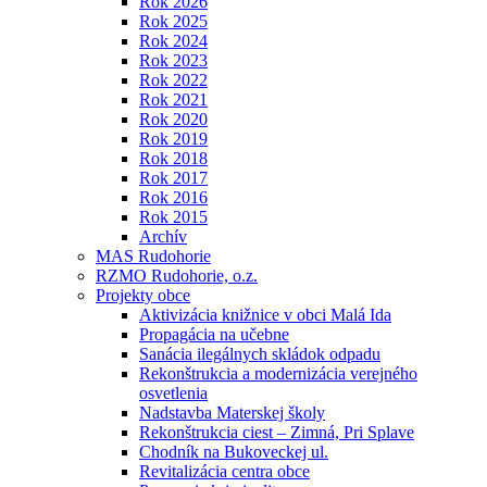
Rok 2026
Rok 2025
Rok 2024
Rok 2023
Rok 2022
Rok 2021
Rok 2020
Rok 2019
Rok 2018
Rok 2017
Rok 2016
Rok 2015
Archív
MAS Rudohorie
RZMO Rudohorie, o.z.
Projekty obce
Aktivizácia knižnice v obci Malá Ida
Propagácia na učebne
Sanácia ilegálnych skládok odpadu
Rekonštrukcia a modernizácia verejného
osvetlenia
Nadstavba Materskej školy
Rekonštrukcia ciest – Zimná, Pri Splave
Chodník na Bukoveckej ul.
Revitalizácia centra obce