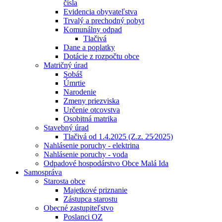
čísla
Evidencia obyvateľstva
Trvalý a prechodný pobyt
Komunálny odpad
Tlačivá
Dane a poplatky
Dotácie z rozpočtu obce
Matričný úrad
Sobáš
Úmrtie
Narodenie
Zmeny priezviska
Určenie otcovstva
Osobitná matrika
Stavebný úrad
Tlačivá od 1.4.2025 (Z.z. 25⁄2025)
Nahlásenie poruchy - elektrina
Nahlásenie poruchy - voda
Odpadové hospodárstvo Obce Malá Ida
Samospráva
Starosta obce
Majetkové priznanie
Zástupca starostu
Obecné zastupiteľstvo
Poslanci OZ