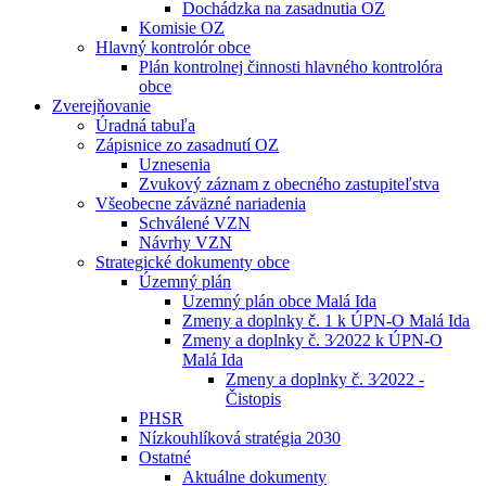
Dochádzka na zasadnutia OZ
Komisie OZ
Hlavný kontrolór obce
Plán kontrolnej činnosti hlavného kontrolóra
obce
Zverejňovanie
Úradná tabuľa
Zápisnice zo zasadnutí OZ
Uznesenia
Zvukový záznam z obecného zastupiteľstva
Všeobecne záväzné nariadenia
Schválené VZN
Návrhy VZN
Strategické dokumenty obce
Územný plán
Uzemný plán obce Malá Ida
Zmeny a doplnky č. 1 k ÚPN-O Malá Ida
Zmeny a doplnky č. 3⁄2022 k ÚPN-O
Malá Ida
Zmeny a doplnky č. 3⁄2022 -
Čistopis
PHSR
Nízkouhlíková stratégia 2030
Ostatné
Aktuálne dokumenty