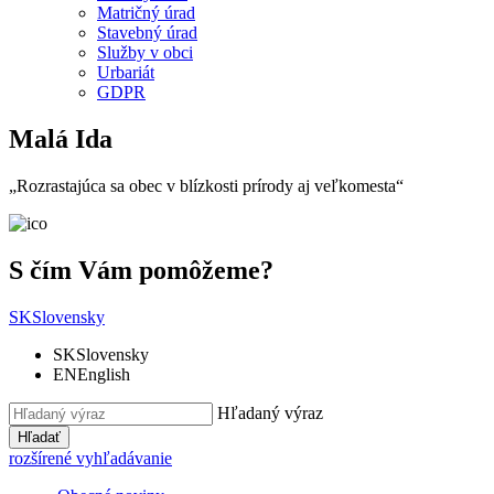
Matričný úrad
Stavebný úrad
Služby v obci
Urbariát
GDPR
Malá Ida
„Rozrastajúca sa obec v blízkosti prírody aj veľkomesta“
S čím Vám pomôžeme?
SK
Slovensky
SK
Slovensky
EN
English
Hľadaný výraz
Hľadať
rozšírené vyhľadávanie