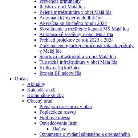
Prevencia kriminality
Ihrisko v obci Malá Ida
Zelená infraštruktúra v obci Malá Ida
Automatický externý defibrilátor
Akvizícia knižničného fondu 2024
Skvalitnenie a rozšírenie kapacít MŠ Malá Ida
Autobusové zastávky v obci Malá Ida
Prehľad projektov za rok 2023 a 2024
Zníženie energetickej náročnosti základnej školy
v Malej Ide
Športová infraštruktúra v obci Malá Ida
Turistická infraštruktúra v obci Malá Ida
Knihy našej knižnice
Projekt EF telocvičňa
Občan
Aktuality
Kalendár akcií
Komunálne služby
Obecný úrad
Prenájom priestorov v obci
Poplatok za rozvoj
Hrobové miesta
Osvedčovanie listín
Tlačivá
Oznámenie o vydaní súpisného a orientačného