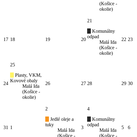
(Košice -
okolie)
21
Komunálny
odpad
17
18
19
20
22
23
Malá Ida
(Košice -
okolie)
25
Plasty, VKM,
Kovové obaly
24
26
27
28
29
30
Malá Ida
(Košice -
okolie)
2
4
Jedlé oleje a
Komunálny
tuky
odpad
31
1
3
5
6
Malá Ida
Malá Ida
(Košice -
(Košice -