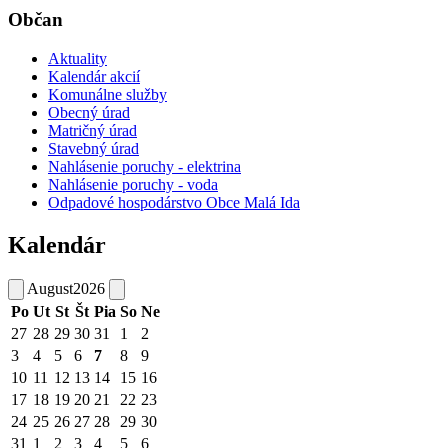
Občan
Aktuality
Kalendár akcií
Komunálne služby
Obecný úrad
Matričný úrad
Stavebný úrad
Nahlásenie poruchy - elektrina
Nahlásenie poruchy - voda
Odpadové hospodárstvo Obce Malá Ida
Kalendár
August
2026
Po
Ut
St
Št
Pia
So
Ne
27
28
29
30
31
1
2
3
4
5
6
7
8
9
10
11
12
13
14
15
16
17
18
19
20
21
22
23
24
25
26
27
28
29
30
31
1
2
3
4
5
6