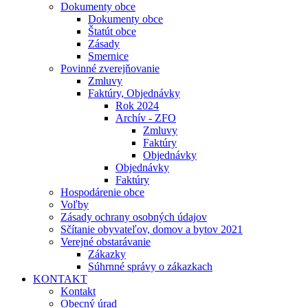
Dokumenty obce
Dokumenty obce
Štatút obce
Zásady
Smernice
Povinné zverejňovanie
Zmluvy
Faktúry, Objednávky
Rok 2024
Archív - ZFO
Zmluvy
Faktúry
Objednávky
Objednávky
Faktúry
Hospodárenie obce
Voľby
Zásady ochrany osobných údajov
Sčítanie obyvateľov, domov a bytov 2021
Verejné obstarávanie
Zákazky
Súhrnné správy o zákazkach
KONTAKT
Kontakt
Obecný úrad