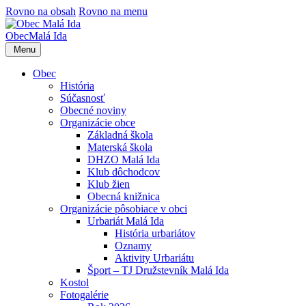
Rovno na obsah
Rovno na menu
Obec
Malá Ida
Menu
Obec
História
Súčasnosť
Obecné noviny
Organizácie obce
Základná škola
Materská škola
DHZO Malá Ida
Klub dôchodcov
Klub žien
Obecná knižnica
Organizácie pôsobiace v obci
Urbariát Malá Ida
História urbariátov
Oznamy
Aktivity Urbariátu
Šport – TJ Družstevník Malá Ida
Kostol
Fotogalérie