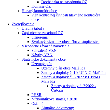
Dochádzka na zasadnutia OZ
Komisie OZ
Hlavný kontrolór obce
Plán kontrolnej činnosti hlavného kontrolóra
obce
Zverejňovanie
Úradná tabuľa
Zápisnice zo zasadnutí OZ
Uznesenia
Zvukový záznam z obecného zastupiteľstva
Všeobecne záväzné nariadenia
Schválené VZN
Návrhy VZN
Strategické dokumenty obce
Územný plán
Uzemný plán obce Malá Ida
Zmeny a doplnky č. 1 k ÚPN-O Malá Ida
Zmeny a doplnky č. 3⁄2022 k ÚPN-O
Malá Ida
Zmeny a doplnky č. 3⁄2022 -
Čistopis
PHSR
Nízkouhlíková stratégia 2030
Ostatné
Aktuálne dokumenty