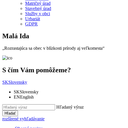
Matričný úrad
Stavebný úrad
Služby v obci
Urbariát
GDPR
Malá Ida
„Rozrastajúca sa obec v blízkosti prírody aj veľkomesta“
S čím Vám pomôžeme?
SK
Slovensky
SK
Slovensky
EN
English
Hľadaný výraz
Hľadať
rozšírené vyhľadávanie