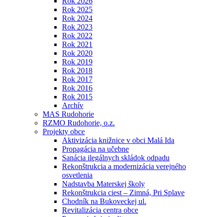
Rok 2026
Rok 2025
Rok 2024
Rok 2023
Rok 2022
Rok 2021
Rok 2020
Rok 2019
Rok 2018
Rok 2017
Rok 2016
Rok 2015
Archív
MAS Rudohorie
RZMO Rudohorie, o.z.
Projekty obce
Aktivizácia knižnice v obci Malá Ida
Propagácia na učebne
Sanácia ilegálnych skládok odpadu
Rekonštrukcia a modernizácia verejného
osvetlenia
Nadstavba Materskej školy
Rekonštrukcia ciest – Zimná, Pri Splave
Chodník na Bukoveckej ul.
Revitalizácia centra obce