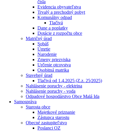
čísla
Evidencia obyvateľstva
Trvalý a prechodný pobyt
Komunálny odpad
Tlačivá
Dane a poplatky
Dotácie z rozpočtu obce
Matričný úrad
Sobáš
Úmrtie
Narodenie
Zmeny priezviska
Určenie otcovstva
Osobitná matrika
Stavebný úrad
Tlačivá od 1.4.2025 (Z.z. 25⁄2025)
Nahlásenie poruchy - elektrina
Nahlásenie poruchy - voda
Odpadové hospodárstvo Obce Malá Ida
Samospráva
Starosta obce
Majetkové priznanie
Zástupca starostu
Obecné zastupiteľstvo
Poslanci OZ