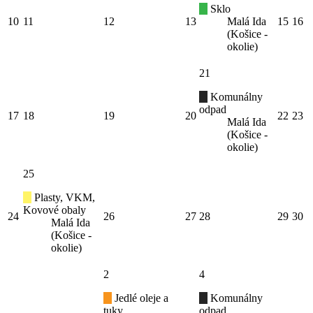
Sklo
10
11
12
13
Malá Ida
15
16
(Košice -
okolie)
21
Komunálny
odpad
17
18
19
20
22
23
Malá Ida
(Košice -
okolie)
25
Plasty, VKM,
Kovové obaly
24
26
27
28
29
30
Malá Ida
(Košice -
okolie)
2
4
Jedlé oleje a
Komunálny
tuky
odpad