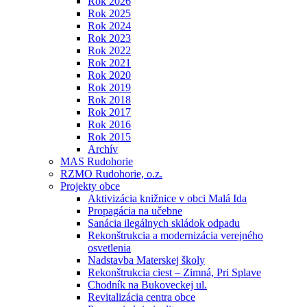
Rok 2026
Rok 2025
Rok 2024
Rok 2023
Rok 2022
Rok 2021
Rok 2020
Rok 2019
Rok 2018
Rok 2017
Rok 2016
Rok 2015
Archív
MAS Rudohorie
RZMO Rudohorie, o.z.
Projekty obce
Aktivizácia knižnice v obci Malá Ida
Propagácia na učebne
Sanácia ilegálnych skládok odpadu
Rekonštrukcia a modernizácia verejného
osvetlenia
Nadstavba Materskej školy
Rekonštrukcia ciest – Zimná, Pri Splave
Chodník na Bukoveckej ul.
Revitalizácia centra obce