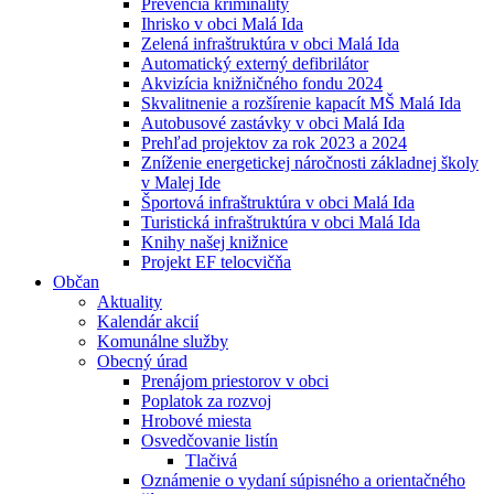
Prevencia kriminality
Ihrisko v obci Malá Ida
Zelená infraštruktúra v obci Malá Ida
Automatický externý defibrilátor
Akvizícia knižničného fondu 2024
Skvalitnenie a rozšírenie kapacít MŠ Malá Ida
Autobusové zastávky v obci Malá Ida
Prehľad projektov za rok 2023 a 2024
Zníženie energetickej náročnosti základnej školy
v Malej Ide
Športová infraštruktúra v obci Malá Ida
Turistická infraštruktúra v obci Malá Ida
Knihy našej knižnice
Projekt EF telocvičňa
Občan
Aktuality
Kalendár akcií
Komunálne služby
Obecný úrad
Prenájom priestorov v obci
Poplatok za rozvoj
Hrobové miesta
Osvedčovanie listín
Tlačivá
Oznámenie o vydaní súpisného a orientačného