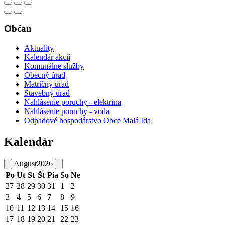
Občan
Aktuality
Kalendár akcií
Komunálne služby
Obecný úrad
Matričný úrad
Stavebný úrad
Nahlásenie poruchy - elektrina
Nahlásenie poruchy - voda
Odpadové hospodárstvo Obce Malá Ida
Kalendár
August
2026
Po
Ut
St
Št
Pia
So
Ne
27
28
29
30
31
1
2
3
4
5
6
7
8
9
10
11
12
13
14
15
16
17
18
19
20
21
22
23