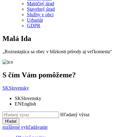
Matričný úrad
Stavebný úrad
Služby v obci
Urbariát
GDPR
Malá Ida
„Rozrastajúca sa obec v blízkosti prírody aj veľkomesta“
S čím Vám pomôžeme?
SK
Slovensky
SK
Slovensky
EN
English
Hľadaný výraz
Hľadať
rozšírené vyhľadávanie