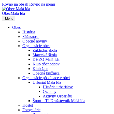
Rovno na obsah
Rovno na menu
Obec
Malá Ida
Menu
Obec
História
Súčasnosť
Obecné noviny
Organizácie obce
Základná škola
Materská škola
DHZO Malá Ida
Klub dôchodcov
Klub žien
Obecná knižnica
Organizácie pôsobiace v obci
Urbariát Malá Ida
História urbariátov
Oznamy
Aktivity Urbariátu
Šport – TJ Družstevník Malá Ida
Kostol
Fotogalérie