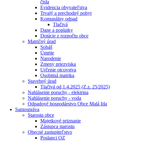
čísla
Evidencia obyvateľstva
Trvalý a prechodný pobyt
Komunálny odpad
Tlačivá
Dane a poplatky
Dotácie z rozpočtu obce
Matričný úrad
Sobáš
Úmrtie
Narodenie
Zmeny priezviska
Určenie otcovstva
Osobitná matrika
Stavebný úrad
Tlačivá od 1.4.2025 (Z.z. 25⁄2025)
Nahlásenie poruchy - elektrina
Nahlásenie poruchy - voda
Odpadové hospodárstvo Obce Malá Ida
Samospráva
Starosta obce
Majetkové priznanie
Zástupca starostu
Obecné zastupiteľstvo
Poslanci OZ