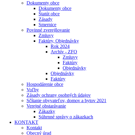
Dokumenty obce
Dokumenty obce
Štatút obce
Zásady
Smernice
Povinné zverejňovanie
Zmluvy
Faktúry, Objednávky
Rok 2024
Archív - ZFO
Zmluvy
Faktúry
Objednávky
Objednávky
Faktúry
Hospodárenie obce
Voľby
Zásady ochrany osobných údajov
Sčítanie obyvateľov, domov a bytov 2021
Verejné obstarávanie
Zákazky
Súhrnné správy o zákazkach
KONTAKT
Kontakt
Obecný úrad