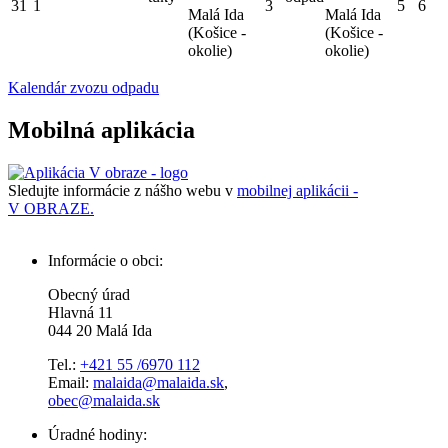
31
1
3
5
6
Malá Ida
Malá Ida
(Košice -
(Košice -
okolie)
okolie)
Kalendár zvozu odpadu
Mobilná aplikácia
Sledujte informácie z nášho webu v
mobilnej aplikácii -
V OBRAZE.
Informácie o obci:
Obecný úrad
Hlavná 11
044 20 Malá Ida
Tel.:
+421 55 /6970 112
Email:
malaida@malaida.sk
,
obec@malaida.sk
Úradné hodiny: