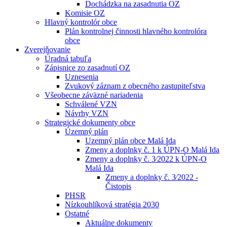
Dochádzka na zasadnutia OZ
Komisie OZ
Hlavný kontrolór obce
Plán kontrolnej činnosti hlavného kontrolóra
obce
Zverejňovanie
Úradná tabuľa
Zápisnice zo zasadnutí OZ
Uznesenia
Zvukový záznam z obecného zastupiteľstva
Všeobecne záväzné nariadenia
Schválené VZN
Návrhy VZN
Strategické dokumenty obce
Územný plán
Uzemný plán obce Malá Ida
Zmeny a doplnky č. 1 k ÚPN-O Malá Ida
Zmeny a doplnky č. 3⁄2022 k ÚPN-O
Malá Ida
Zmeny a doplnky č. 3⁄2022 -
Čistopis
PHSR
Nízkouhlíková stratégia 2030
Ostatné
Aktuálne dokumenty