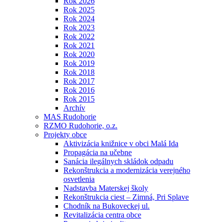
Rok 2026
Rok 2025
Rok 2024
Rok 2023
Rok 2022
Rok 2021
Rok 2020
Rok 2019
Rok 2018
Rok 2017
Rok 2016
Rok 2015
Archív
MAS Rudohorie
RZMO Rudohorie, o.z.
Projekty obce
Aktivizácia knižnice v obci Malá Ida
Propagácia na učebne
Sanácia ilegálnych skládok odpadu
Rekonštrukcia a modernizácia verejného
osvetlenia
Nadstavba Materskej školy
Rekonštrukcia ciest – Zimná, Pri Splave
Chodník na Bukoveckej ul.
Revitalizácia centra obce