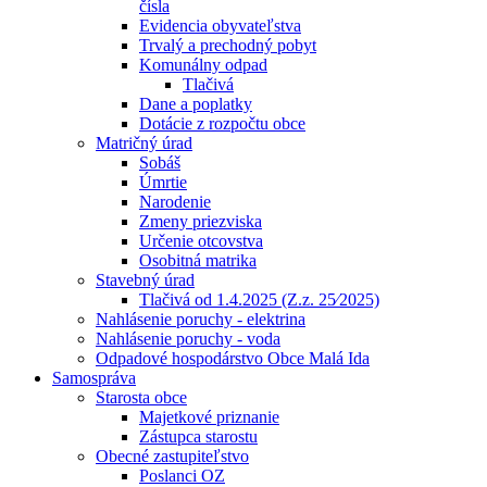
čísla
Evidencia obyvateľstva
Trvalý a prechodný pobyt
Komunálny odpad
Tlačivá
Dane a poplatky
Dotácie z rozpočtu obce
Matričný úrad
Sobáš
Úmrtie
Narodenie
Zmeny priezviska
Určenie otcovstva
Osobitná matrika
Stavebný úrad
Tlačivá od 1.4.2025 (Z.z. 25⁄2025)
Nahlásenie poruchy - elektrina
Nahlásenie poruchy - voda
Odpadové hospodárstvo Obce Malá Ida
Samospráva
Starosta obce
Majetkové priznanie
Zástupca starostu
Obecné zastupiteľstvo
Poslanci OZ