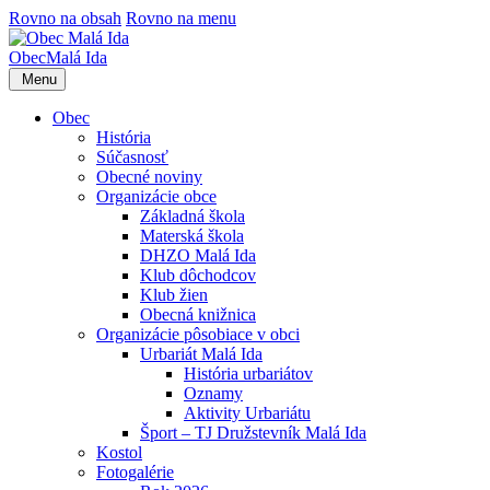
Rovno na obsah
Rovno na menu
Obec
Malá Ida
Menu
Obec
História
Súčasnosť
Obecné noviny
Organizácie obce
Základná škola
Materská škola
DHZO Malá Ida
Klub dôchodcov
Klub žien
Obecná knižnica
Organizácie pôsobiace v obci
Urbariát Malá Ida
História urbariátov
Oznamy
Aktivity Urbariátu
Šport – TJ Družstevník Malá Ida
Kostol
Fotogalérie