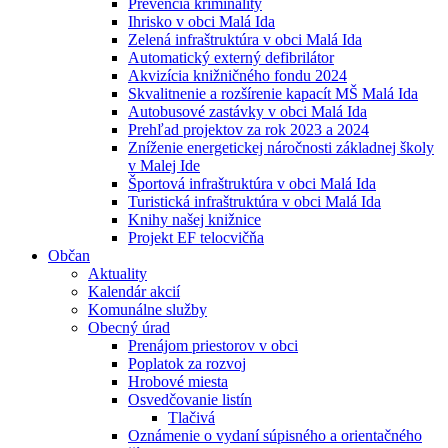
Prevencia kriminality
Ihrisko v obci Malá Ida
Zelená infraštruktúra v obci Malá Ida
Automatický externý defibrilátor
Akvizícia knižničného fondu 2024
Skvalitnenie a rozšírenie kapacít MŠ Malá Ida
Autobusové zastávky v obci Malá Ida
Prehľad projektov za rok 2023 a 2024
Zníženie energetickej náročnosti základnej školy
v Malej Ide
Športová infraštruktúra v obci Malá Ida
Turistická infraštruktúra v obci Malá Ida
Knihy našej knižnice
Projekt EF telocvičňa
Občan
Aktuality
Kalendár akcií
Komunálne služby
Obecný úrad
Prenájom priestorov v obci
Poplatok za rozvoj
Hrobové miesta
Osvedčovanie listín
Tlačivá
Oznámenie o vydaní súpisného a orientačného