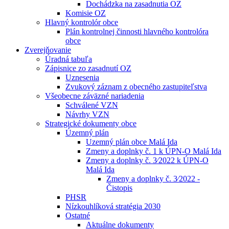
Dochádzka na zasadnutia OZ
Komisie OZ
Hlavný kontrolór obce
Plán kontrolnej činnosti hlavného kontrolóra
obce
Zverejňovanie
Úradná tabuľa
Zápisnice zo zasadnutí OZ
Uznesenia
Zvukový záznam z obecného zastupiteľstva
Všeobecne záväzné nariadenia
Schválené VZN
Návrhy VZN
Strategické dokumenty obce
Územný plán
Uzemný plán obce Malá Ida
Zmeny a doplnky č. 1 k ÚPN-O Malá Ida
Zmeny a doplnky č. 3⁄2022 k ÚPN-O
Malá Ida
Zmeny a doplnky č. 3⁄2022 -
Čistopis
PHSR
Nízkouhlíková stratégia 2030
Ostatné
Aktuálne dokumenty