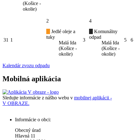
(Košice -
okolie)
2
4
Jedlé oleje a
Komunálny
tuky
odpad
31
1
3
5
6
Malá Ida
Malá Ida
(Košice -
(Košice -
okolie)
okolie)
Kalendár zvozu odpadu
Mobilná aplikácia
Sledujte informácie z nášho webu v
mobilnej aplikácii -
V OBRAZE.
Informácie o obci:
Obecný úrad
Hlavná 11