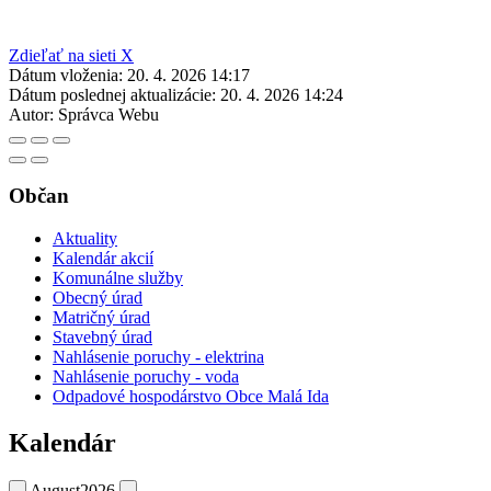
Zdieľať na sieti X
Dátum vloženia:
20. 4. 2026 14:17
Dátum poslednej aktualizácie:
20. 4. 2026 14:24
Autor:
Správca Webu
Občan
Aktuality
Kalendár akcií
Komunálne služby
Obecný úrad
Matričný úrad
Stavebný úrad
Nahlásenie poruchy - elektrina
Nahlásenie poruchy - voda
Odpadové hospodárstvo Obce Malá Ida
Kalendár
August
2026