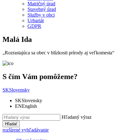
Matričný úrad
Stavebný úrad
Služby v obci
Urbariát
GDPR
Malá Ida
„Rozrastajúca sa obec v blízkosti prírody aj veľkomesta“
S čím Vám pomôžeme?
SK
Slovensky
SK
Slovensky
EN
English
Hľadaný výraz
Hľadať
rozšírené vyhľadávanie