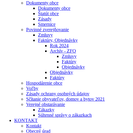
Dokumenty obce
Dokumenty obce
Štatút obce
Zásady
Smernice
Povinné zverejňovanie
Zmluvy
Faktúry, Objednávky
Rok 2024
Archív - ZFO
Zmluvy
Faktúry
Objednávky
Objednávky
Faktúry
Hospodárenie obce
Voľby
Zásady ochrany osobných údajov
Sčítanie obyvateľov, domov a bytov 2021
Verejné obstarávanie
Zákazky
Súhrnné správy o zákazkach
KONTAKT
Kontakt
Obecný úrad