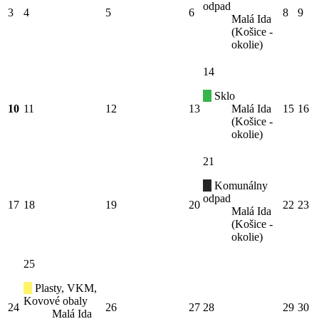
odpad
3
4
5
6
8
9
Malá Ida
(Košice -
okolie)
14
Sklo
10
11
12
13
Malá Ida
15
16
(Košice -
okolie)
21
Komunálny
odpad
17
18
19
20
22
23
Malá Ida
(Košice -
okolie)
25
Plasty, VKM,
Kovové obaly
24
26
27
28
29
30
Malá Ida