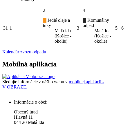
2
4
Jedlé oleje a
Komunálny
tuky
odpad
31
1
3
5
6
Malá Ida
Malá Ida
(Košice -
(Košice -
okolie)
okolie)
Kalendár zvozu odpadu
Mobilná aplikácia
Sledujte informácie z nášho webu v
mobilnej aplikácii -
V OBRAZE.
Informácie o obci:
Obecný úrad
Hlavná 11
044 20 Malá Ida