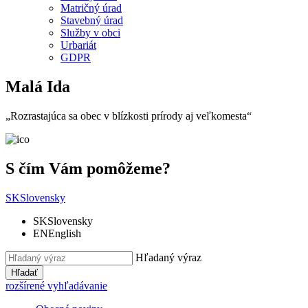
Matričný úrad
Stavebný úrad
Služby v obci
Urbariát
GDPR
Malá Ida
„Rozrastajúca sa obec v blízkosti prírody aj veľkomesta“
S čím Vám pomôžeme?
SK
Slovensky
SK
Slovensky
EN
English
Hľadaný výraz
Hľadať
rozšírené vyhľadávanie