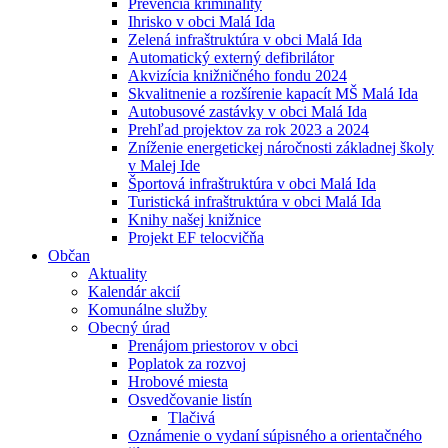
Prevencia kriminality
Ihrisko v obci Malá Ida
Zelená infraštruktúra v obci Malá Ida
Automatický externý defibrilátor
Akvizícia knižničného fondu 2024
Skvalitnenie a rozšírenie kapacít MŠ Malá Ida
Autobusové zastávky v obci Malá Ida
Prehľad projektov za rok 2023 a 2024
Zníženie energetickej náročnosti základnej školy
v Malej Ide
Športová infraštruktúra v obci Malá Ida
Turistická infraštruktúra v obci Malá Ida
Knihy našej knižnice
Projekt EF telocvičňa
Občan
Aktuality
Kalendár akcií
Komunálne služby
Obecný úrad
Prenájom priestorov v obci
Poplatok za rozvoj
Hrobové miesta
Osvedčovanie listín
Tlačivá
Oznámenie o vydaní súpisného a orientačného