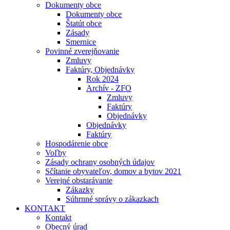
Dokumenty obce
Dokumenty obce
Štatút obce
Zásady
Smernice
Povinné zverejňovanie
Zmluvy
Faktúry, Objednávky
Rok 2024
Archív - ZFO
Zmluvy
Faktúry
Objednávky
Objednávky
Faktúry
Hospodárenie obce
Voľby
Zásady ochrany osobných údajov
Sčítanie obyvateľov, domov a bytov 2021
Verejné obstarávanie
Zákazky
Súhrnné správy o zákazkach
KONTAKT
Kontakt
Obecný úrad