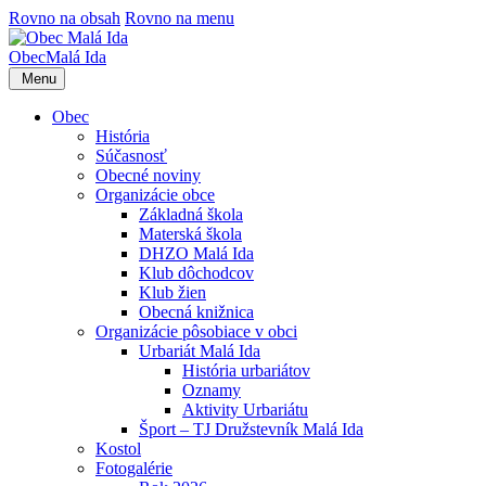
Rovno na obsah
Rovno na menu
Obec
Malá Ida
Menu
Obec
História
Súčasnosť
Obecné noviny
Organizácie obce
Základná škola
Materská škola
DHZO Malá Ida
Klub dôchodcov
Klub žien
Obecná knižnica
Organizácie pôsobiace v obci
Urbariát Malá Ida
História urbariátov
Oznamy
Aktivity Urbariátu
Šport – TJ Družstevník Malá Ida
Kostol
Fotogalérie