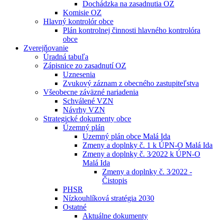
Dochádzka na zasadnutia OZ
Komisie OZ
Hlavný kontrolór obce
Plán kontrolnej činnosti hlavného kontrolóra
obce
Zverejňovanie
Úradná tabuľa
Zápisnice zo zasadnutí OZ
Uznesenia
Zvukový záznam z obecného zastupiteľstva
Všeobecne záväzné nariadenia
Schválené VZN
Návrhy VZN
Strategické dokumenty obce
Územný plán
Uzemný plán obce Malá Ida
Zmeny a doplnky č. 1 k ÚPN-O Malá Ida
Zmeny a doplnky č. 3⁄2022 k ÚPN-O
Malá Ida
Zmeny a doplnky č. 3⁄2022 -
Čistopis
PHSR
Nízkouhlíková stratégia 2030
Ostatné
Aktuálne dokumenty