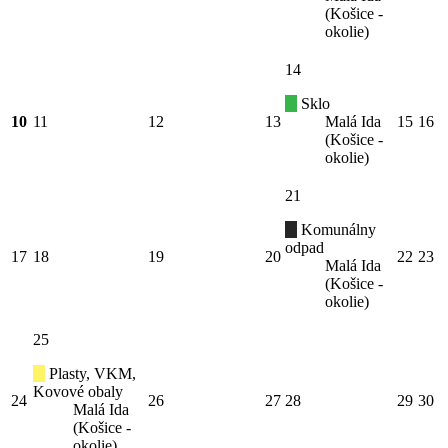
(Košice -
okolie)
14
Sklo
10
11
12
13
Malá Ida
15
16
(Košice -
okolie)
21
Komunálny
odpad
17
18
19
20
22
23
Malá Ida
(Košice -
okolie)
25
Plasty, VKM,
Kovové obaly
24
26
27
28
29
30
Malá Ida
(Košice -
okolie)