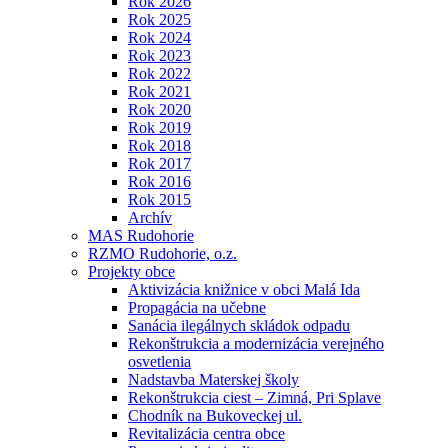
Rok 2026
Rok 2025
Rok 2024
Rok 2023
Rok 2022
Rok 2021
Rok 2020
Rok 2019
Rok 2018
Rok 2017
Rok 2016
Rok 2015
Archív
MAS Rudohorie
RZMO Rudohorie, o.z.
Projekty obce
Aktivizácia knižnice v obci Malá Ida
Propagácia na učebne
Sanácia ilegálnych skládok odpadu
Rekonštrukcia a modernizácia verejného
osvetlenia
Nadstavba Materskej školy
Rekonštrukcia ciest – Zimná, Pri Splave
Chodník na Bukoveckej ul.
Revitalizácia centra obce