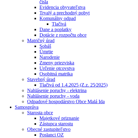
čísla
Evidencia obyvateľstva
Trvalý a prechodný pobyt
Komunálny odpad
Tlačivá
Dane a poplatky
Dotácie z rozpočtu obce
Matričný úrad
Sobáš
Úmrtie
Narodenie
Zmeny priezviska
Určenie otcovstva
Osobitná matrika
Stavebný úrad
Tlačivá od 1.4.2025 (Z.z. 25⁄2025)
Nahlásenie poruchy - elektrina
Nahlásenie poruchy - voda
Odpadové hospodárstvo Obce Malá Ida
Samospráva
Starosta obce
Majetkové priznanie
Zástupca starostu
Obecné zastupiteľstvo
Poslanci OZ