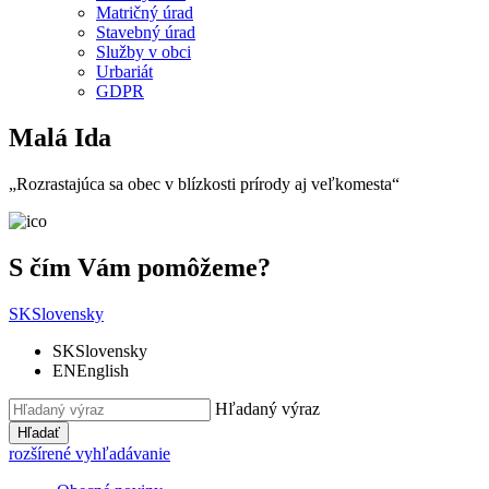
Matričný úrad
Stavebný úrad
Služby v obci
Urbariát
GDPR
Malá Ida
„Rozrastajúca sa obec v blízkosti prírody aj veľkomesta“
S čím Vám pomôžeme?
SK
Slovensky
SK
Slovensky
EN
English
Hľadaný výraz
Hľadať
rozšírené vyhľadávanie