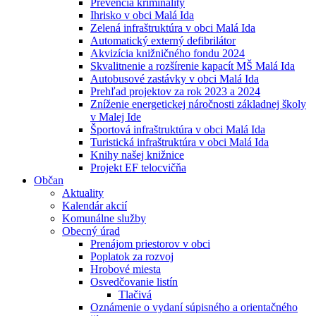
Prevencia kriminality
Ihrisko v obci Malá Ida
Zelená infraštruktúra v obci Malá Ida
Automatický externý defibrilátor
Akvizícia knižničného fondu 2024
Skvalitnenie a rozšírenie kapacít MŠ Malá Ida
Autobusové zastávky v obci Malá Ida
Prehľad projektov za rok 2023 a 2024
Zníženie energetickej náročnosti základnej školy
v Malej Ide
Športová infraštruktúra v obci Malá Ida
Turistická infraštruktúra v obci Malá Ida
Knihy našej knižnice
Projekt EF telocvičňa
Občan
Aktuality
Kalendár akcií
Komunálne služby
Obecný úrad
Prenájom priestorov v obci
Poplatok za rozvoj
Hrobové miesta
Osvedčovanie listín
Tlačivá
Oznámenie o vydaní súpisného a orientačného