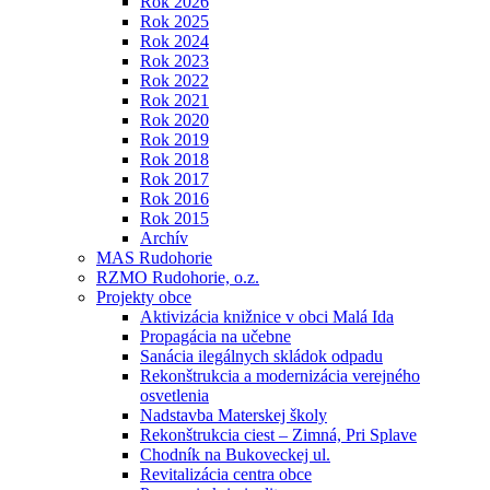
Rok 2026
Rok 2025
Rok 2024
Rok 2023
Rok 2022
Rok 2021
Rok 2020
Rok 2019
Rok 2018
Rok 2017
Rok 2016
Rok 2015
Archív
MAS Rudohorie
RZMO Rudohorie, o.z.
Projekty obce
Aktivizácia knižnice v obci Malá Ida
Propagácia na učebne
Sanácia ilegálnych skládok odpadu
Rekonštrukcia a modernizácia verejného
osvetlenia
Nadstavba Materskej školy
Rekonštrukcia ciest – Zimná, Pri Splave
Chodník na Bukoveckej ul.
Revitalizácia centra obce