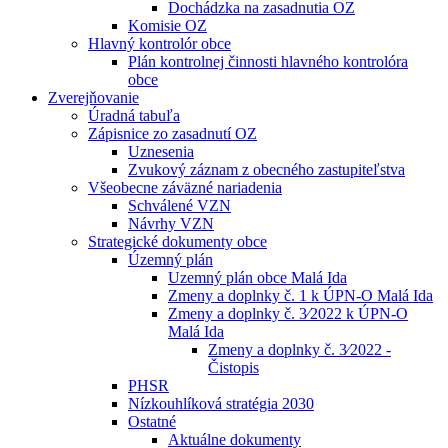
Dochádzka na zasadnutia OZ
Komisie OZ
Hlavný kontrolór obce
Plán kontrolnej činnosti hlavného kontrolóra
obce
Zverejňovanie
Úradná tabuľa
Zápisnice zo zasadnutí OZ
Uznesenia
Zvukový záznam z obecného zastupiteľstva
Všeobecne záväzné nariadenia
Schválené VZN
Návrhy VZN
Strategické dokumenty obce
Územný plán
Uzemný plán obce Malá Ida
Zmeny a doplnky č. 1 k ÚPN-O Malá Ida
Zmeny a doplnky č. 3⁄2022 k ÚPN-O
Malá Ida
Zmeny a doplnky č. 3⁄2022 -
Čistopis
PHSR
Nízkouhlíková stratégia 2030
Ostatné
Aktuálne dokumenty