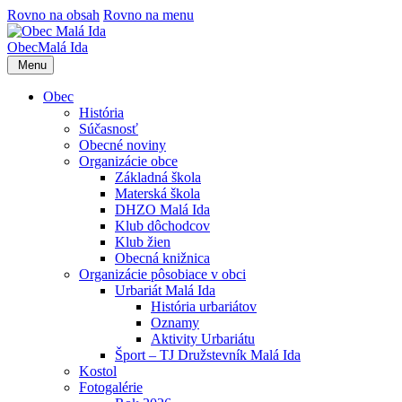
Rovno na obsah
Rovno na menu
Obec
Malá Ida
Menu
Obec
História
Súčasnosť
Obecné noviny
Organizácie obce
Základná škola
Materská škola
DHZO Malá Ida
Klub dôchodcov
Klub žien
Obecná knižnica
Organizácie pôsobiace v obci
Urbariát Malá Ida
História urbariátov
Oznamy
Aktivity Urbariátu
Šport – TJ Družstevník Malá Ida
Kostol
Fotogalérie