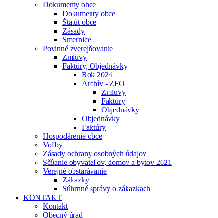
Dokumenty obce
Dokumenty obce
Štatút obce
Zásady
Smernice
Povinné zverejňovanie
Zmluvy
Faktúry, Objednávky
Rok 2024
Archív - ZFO
Zmluvy
Faktúry
Objednávky
Objednávky
Faktúry
Hospodárenie obce
Voľby
Zásady ochrany osobných údajov
Sčítanie obyvateľov, domov a bytov 2021
Verejné obstarávanie
Zákazky
Súhrnné správy o zákazkach
KONTAKT
Kontakt
Obecný úrad