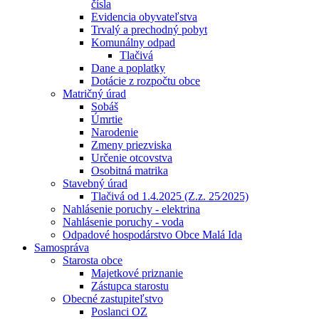
čísla
Evidencia obyvateľstva
Trvalý a prechodný pobyt
Komunálny odpad
Tlačivá
Dane a poplatky
Dotácie z rozpočtu obce
Matričný úrad
Sobáš
Úmrtie
Narodenie
Zmeny priezviska
Určenie otcovstva
Osobitná matrika
Stavebný úrad
Tlačivá od 1.4.2025 (Z.z. 25⁄2025)
Nahlásenie poruchy - elektrina
Nahlásenie poruchy - voda
Odpadové hospodárstvo Obce Malá Ida
Samospráva
Starosta obce
Majetkové priznanie
Zástupca starostu
Obecné zastupiteľstvo
Poslanci OZ