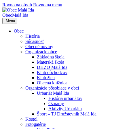
Rovno na obsah
Rovno na menu
Obec
Malá Ida
Menu
Obec
História
Súčasnosť
Obecné noviny
Organizácie obce
Základná škola
Materská škola
DHZO Malá Ida
Klub dôchodcov
Klub žien
Obecná knižnica
Organizácie pôsobiace v obci
Urbariát Malá Ida
História urbariátov
Oznamy
Aktivity Urbariátu
Šport – TJ Družstevník Malá Ida
Kostol
Fotogalérie