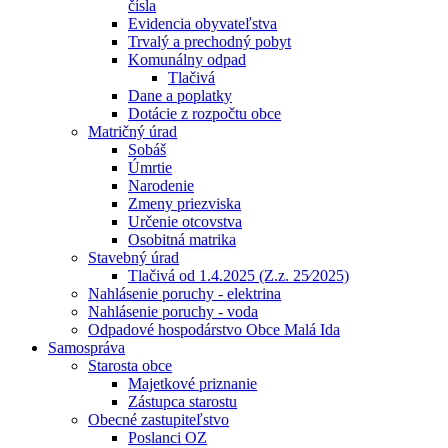
čísla
Evidencia obyvateľstva
Trvalý a prechodný pobyt
Komunálny odpad
Tlačivá
Dane a poplatky
Dotácie z rozpočtu obce
Matričný úrad
Sobáš
Úmrtie
Narodenie
Zmeny priezviska
Určenie otcovstva
Osobitná matrika
Stavebný úrad
Tlačivá od 1.4.2025 (Z.z. 25⁄2025)
Nahlásenie poruchy - elektrina
Nahlásenie poruchy - voda
Odpadové hospodárstvo Obce Malá Ida
Samospráva
Starosta obce
Majetkové priznanie
Zástupca starostu
Obecné zastupiteľstvo
Poslanci OZ