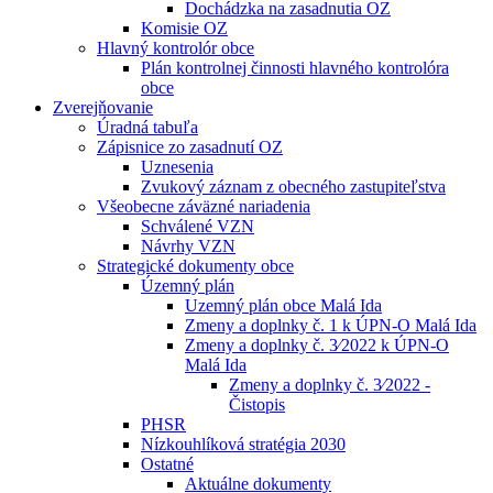
Dochádzka na zasadnutia OZ
Komisie OZ
Hlavný kontrolór obce
Plán kontrolnej činnosti hlavného kontrolóra
obce
Zverejňovanie
Úradná tabuľa
Zápisnice zo zasadnutí OZ
Uznesenia
Zvukový záznam z obecného zastupiteľstva
Všeobecne záväzné nariadenia
Schválené VZN
Návrhy VZN
Strategické dokumenty obce
Územný plán
Uzemný plán obce Malá Ida
Zmeny a doplnky č. 1 k ÚPN-O Malá Ida
Zmeny a doplnky č. 3⁄2022 k ÚPN-O
Malá Ida
Zmeny a doplnky č. 3⁄2022 -
Čistopis
PHSR
Nízkouhlíková stratégia 2030
Ostatné
Aktuálne dokumenty