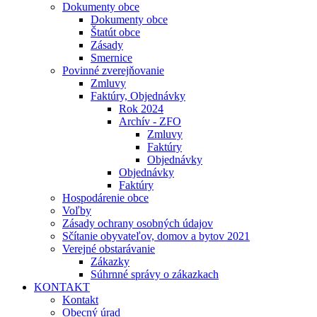
Dokumenty obce
Dokumenty obce
Štatút obce
Zásady
Smernice
Povinné zverejňovanie
Zmluvy
Faktúry, Objednávky
Rok 2024
Archív - ZFO
Zmluvy
Faktúry
Objednávky
Objednávky
Faktúry
Hospodárenie obce
Voľby
Zásady ochrany osobných údajov
Sčítanie obyvateľov, domov a bytov 2021
Verejné obstarávanie
Zákazky
Súhrnné správy o zákazkach
KONTAKT
Kontakt
Obecný úrad