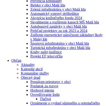
Prevencia kriminality
Ihrisko v obci Malá Ida
Zelená infraštruktúra v obci Malá Ida
Automatický externý defibrilátor
Akvizícia knižničného fondu 2024
Skvalitnenie a rozšírenie kapacít MŠ Malá Ida
Autobusové zastávky v obci Malá Ida
Prehľad projektov za rok 2023 a 2024
Zníženie energetickej náročnosti základnej školy
v Malej Ide
Športová infraštruktúra v obci Malá Ida
Turistická infraštruktúra v obci Malá Ida
Knihy našej knižnice
Projekt EF telocvičňa
Občan
Aktuality
Kalendár akcií
Komunálne služby
Obecný úrad
Prenájom priestorov v obci
Poplatok za rozvoj
Hrobové miesta
Osvedčovanie listín
Tlačivá
Oznámenie o vydaní súpisného a orientačného