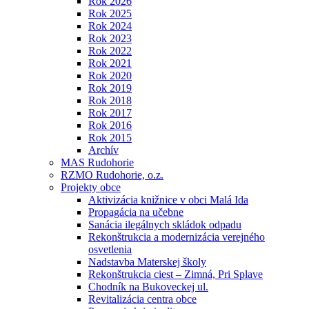
Rok 2026
Rok 2025
Rok 2024
Rok 2023
Rok 2022
Rok 2021
Rok 2020
Rok 2019
Rok 2018
Rok 2017
Rok 2016
Rok 2015
Archív
MAS Rudohorie
RZMO Rudohorie, o.z.
Projekty obce
Aktivizácia knižnice v obci Malá Ida
Propagácia na učebne
Sanácia ilegálnych skládok odpadu
Rekonštrukcia a modernizácia verejného
osvetlenia
Nadstavba Materskej školy
Rekonštrukcia ciest – Zimná, Pri Splave
Chodník na Bukoveckej ul.
Revitalizácia centra obce