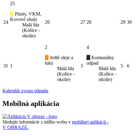
25
Plasty, VKM,
Kovové obaly
24
26
27
28
29
30
Malá Ida
(Košice -
okolie)
2
4
Jedlé oleje a
Komunálny
tuky
odpad
31
1
3
5
6
Malá Ida
Malá Ida
(Košice -
(Košice -
okolie)
okolie)
Kalendár zvozu odpadu
Mobilná aplikácia
Sledujte informácie z nášho webu v
mobilnej aplikácii -
V OBRAZE.