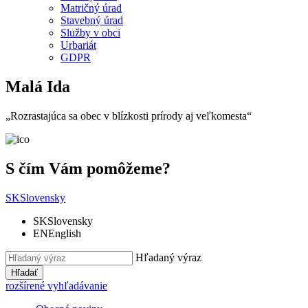
Matričný úrad
Stavebný úrad
Služby v obci
Urbariát
GDPR
Malá Ida
„Rozrastajúca sa obec v blízkosti prírody aj veľkomesta“
S čím Vám pomôžeme?
SK
Slovensky
SK
Slovensky
EN
English
Hľadaný výraz
Hľadať
rozšírené vyhľadávanie