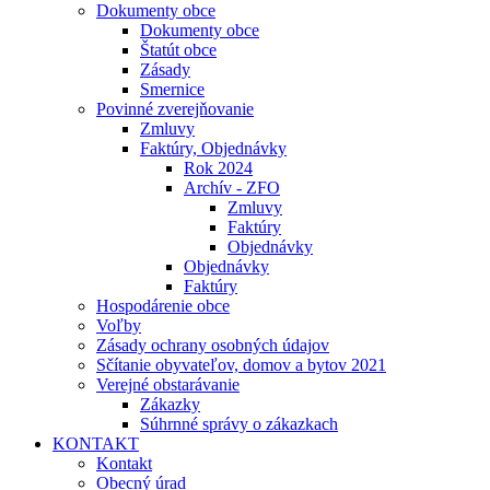
Dokumenty obce
Dokumenty obce
Štatút obce
Zásady
Smernice
Povinné zverejňovanie
Zmluvy
Faktúry, Objednávky
Rok 2024
Archív - ZFO
Zmluvy
Faktúry
Objednávky
Objednávky
Faktúry
Hospodárenie obce
Voľby
Zásady ochrany osobných údajov
Sčítanie obyvateľov, domov a bytov 2021
Verejné obstarávanie
Zákazky
Súhrnné správy o zákazkach
KONTAKT
Kontakt
Obecný úrad