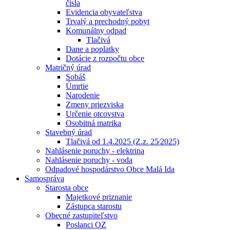
čísla
Evidencia obyvateľstva
Trvalý a prechodný pobyt
Komunálny odpad
Tlačivá
Dane a poplatky
Dotácie z rozpočtu obce
Matričný úrad
Sobáš
Úmrtie
Narodenie
Zmeny priezviska
Určenie otcovstva
Osobitná matrika
Stavebný úrad
Tlačivá od 1.4.2025 (Z.z. 25⁄2025)
Nahlásenie poruchy - elektrina
Nahlásenie poruchy - voda
Odpadové hospodárstvo Obce Malá Ida
Samospráva
Starosta obce
Majetkové priznanie
Zástupca starostu
Obecné zastupiteľstvo
Poslanci OZ