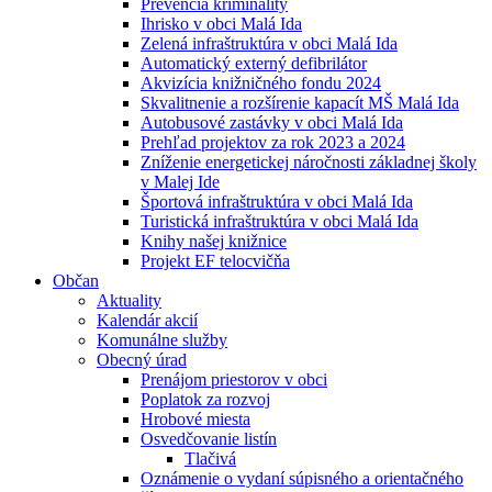
Prevencia kriminality
Ihrisko v obci Malá Ida
Zelená infraštruktúra v obci Malá Ida
Automatický externý defibrilátor
Akvizícia knižničného fondu 2024
Skvalitnenie a rozšírenie kapacít MŠ Malá Ida
Autobusové zastávky v obci Malá Ida
Prehľad projektov za rok 2023 a 2024
Zníženie energetickej náročnosti základnej školy
v Malej Ide
Športová infraštruktúra v obci Malá Ida
Turistická infraštruktúra v obci Malá Ida
Knihy našej knižnice
Projekt EF telocvičňa
Občan
Aktuality
Kalendár akcií
Komunálne služby
Obecný úrad
Prenájom priestorov v obci
Poplatok za rozvoj
Hrobové miesta
Osvedčovanie listín
Tlačivá
Oznámenie o vydaní súpisného a orientačného