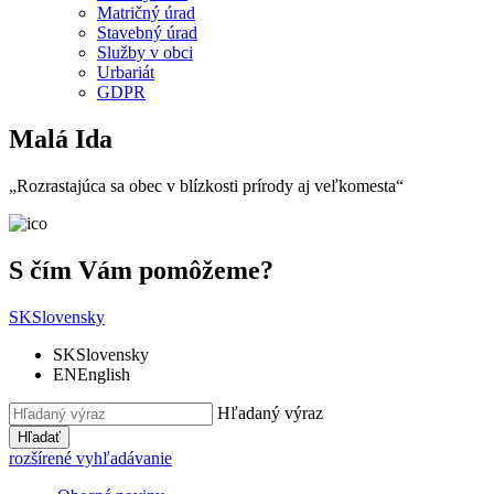
Matričný úrad
Stavebný úrad
Služby v obci
Urbariát
GDPR
Malá Ida
„Rozrastajúca sa obec v blízkosti prírody aj veľkomesta“
S čím Vám pomôžeme?
SK
Slovensky
SK
Slovensky
EN
English
Hľadaný výraz
Hľadať
rozšírené vyhľadávanie