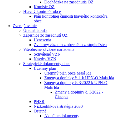
Dochádzka na zasadnutia OZ
Komisie OZ
Hlavný kontrolór obce
Plán kontrolnej činnosti hlavného kontrolóra
obce
Zverejňovanie
Úradná tabuľa
Zápisnice zo zasadnutí OZ
Uznesenia
Zvukový záznam z obecného zastupiteľstva
Všeobecne záväzné nariadenia
Schválené VZN
Návrhy VZN
Strategické dokumenty obce
Územný plán
Uzemný plán obce Malá Ida
Zmeny a doplnky č. 1 k ÚPN-O Malá Ida
Zmeny a doplnky č. 3⁄2022 k ÚPN-O
Malá Ida
Zmeny a doplnky č. 3⁄2022 -
Čistopis
PHSR
Nízkouhlíková stratégia 2030
Ostatné
Aktuálne dokumenty