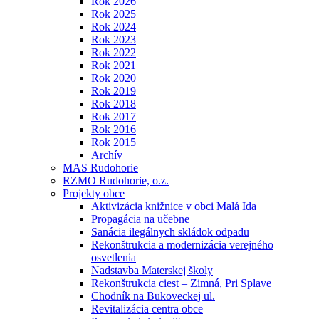
Rok 2026
Rok 2025
Rok 2024
Rok 2023
Rok 2022
Rok 2021
Rok 2020
Rok 2019
Rok 2018
Rok 2017
Rok 2016
Rok 2015
Archív
MAS Rudohorie
RZMO Rudohorie, o.z.
Projekty obce
Aktivizácia knižnice v obci Malá Ida
Propagácia na učebne
Sanácia ilegálnych skládok odpadu
Rekonštrukcia a modernizácia verejného
osvetlenia
Nadstavba Materskej školy
Rekonštrukcia ciest – Zimná, Pri Splave
Chodník na Bukoveckej ul.
Revitalizácia centra obce