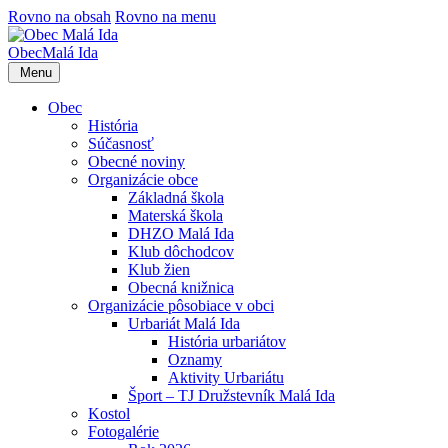
Rovno na obsah
Rovno na menu
Obec
Malá Ida
Menu
Obec
História
Súčasnosť
Obecné noviny
Organizácie obce
Základná škola
Materská škola
DHZO Malá Ida
Klub dôchodcov
Klub žien
Obecná knižnica
Organizácie pôsobiace v obci
Urbariát Malá Ida
História urbariátov
Oznamy
Aktivity Urbariátu
Šport – TJ Družstevník Malá Ida
Kostol
Fotogalérie