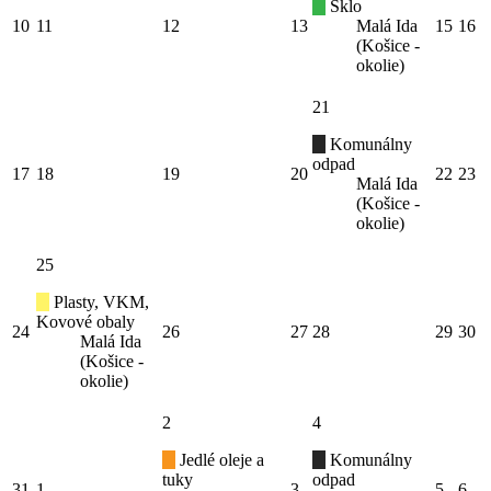
Sklo
10
11
12
13
Malá Ida
15
16
(Košice -
okolie)
21
Komunálny
odpad
17
18
19
20
22
23
Malá Ida
(Košice -
okolie)
25
Plasty, VKM,
Kovové obaly
24
26
27
28
29
30
Malá Ida
(Košice -
okolie)
2
4
Jedlé oleje a
Komunálny
tuky
odpad
31
1
3
5
6