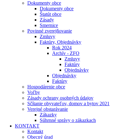
Dokumenty obce
Dokumenty obce
Štatút obce
Zásady
Smernice
Povinné zverejňovanie
Zmluvy
Faktúry, Objednávky
Rok 2024
Archív - ZFO
Zmluvy
Faktúry
Objednávky
Objednávky
Faktúry
Hospodárenie obce
Voľby
Zásady ochrany osobných údajov
Sčítanie obyvateľov, domov a bytov 2021
Verejné obstarávanie
Zákazky
Súhrnné správy o zákazkach
KONTAKT
Kontakt
Obecný úrad