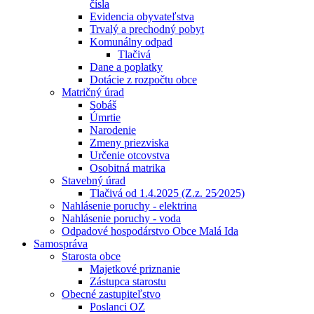
čísla
Evidencia obyvateľstva
Trvalý a prechodný pobyt
Komunálny odpad
Tlačivá
Dane a poplatky
Dotácie z rozpočtu obce
Matričný úrad
Sobáš
Úmrtie
Narodenie
Zmeny priezviska
Určenie otcovstva
Osobitná matrika
Stavebný úrad
Tlačivá od 1.4.2025 (Z.z. 25⁄2025)
Nahlásenie poruchy - elektrina
Nahlásenie poruchy - voda
Odpadové hospodárstvo Obce Malá Ida
Samospráva
Starosta obce
Majetkové priznanie
Zástupca starostu
Obecné zastupiteľstvo
Poslanci OZ