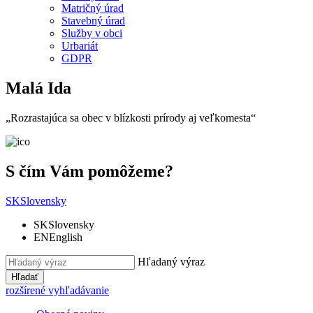
Matričný úrad
Stavebný úrad
Služby v obci
Urbariát
GDPR
Malá Ida
„Rozrastajúca sa obec v blízkosti prírody aj veľkomesta“
S čím Vám pomôžeme?
SK
Slovensky
SK
Slovensky
EN
English
Hľadaný výraz
Hľadať
rozšírené vyhľadávanie