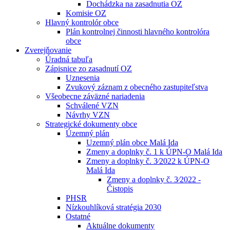
Dochádzka na zasadnutia OZ
Komisie OZ
Hlavný kontrolór obce
Plán kontrolnej činnosti hlavného kontrolóra
obce
Zverejňovanie
Úradná tabuľa
Zápisnice zo zasadnutí OZ
Uznesenia
Zvukový záznam z obecného zastupiteľstva
Všeobecne záväzné nariadenia
Schválené VZN
Návrhy VZN
Strategické dokumenty obce
Územný plán
Uzemný plán obce Malá Ida
Zmeny a doplnky č. 1 k ÚPN-O Malá Ida
Zmeny a doplnky č. 3⁄2022 k ÚPN-O
Malá Ida
Zmeny a doplnky č. 3⁄2022 -
Čistopis
PHSR
Nízkouhlíková stratégia 2030
Ostatné
Aktuálne dokumenty