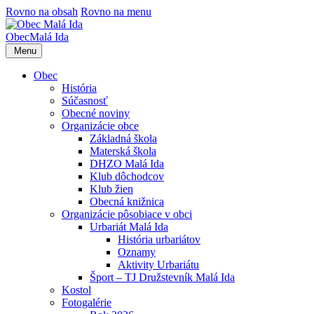
Rovno na obsah
Rovno na menu
Obec
Malá Ida
Menu
Obec
História
Súčasnosť
Obecné noviny
Organizácie obce
Základná škola
Materská škola
DHZO Malá Ida
Klub dôchodcov
Klub žien
Obecná knižnica
Organizácie pôsobiace v obci
Urbariát Malá Ida
História urbariátov
Oznamy
Aktivity Urbariátu
Šport – TJ Družstevník Malá Ida
Kostol
Fotogalérie