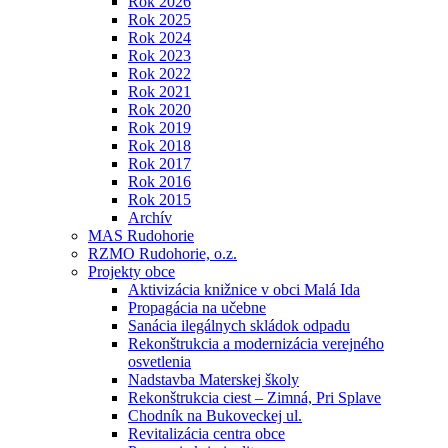
Rok 2026
Rok 2025
Rok 2024
Rok 2023
Rok 2022
Rok 2021
Rok 2020
Rok 2019
Rok 2018
Rok 2017
Rok 2016
Rok 2015
Archív
MAS Rudohorie
RZMO Rudohorie, o.z.
Projekty obce
Aktivizácia knižnice v obci Malá Ida
Propagácia na učebne
Sanácia ilegálnych skládok odpadu
Rekonštrukcia a modernizácia verejného
osvetlenia
Nadstavba Materskej školy
Rekonštrukcia ciest – Zimná, Pri Splave
Chodník na Bukoveckej ul.
Revitalizácia centra obce