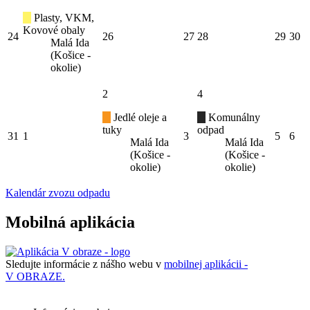
Plasty, VKM,
Kovové obaly
24
26
27
28
29
30
Malá Ida
(Košice -
okolie)
2
4
Jedlé oleje a
Komunálny
tuky
odpad
31
1
3
5
6
Malá Ida
Malá Ida
(Košice -
(Košice -
okolie)
okolie)
Kalendár zvozu odpadu
Mobilná aplikácia
Sledujte informácie z nášho webu v
mobilnej aplikácii -
V OBRAZE.