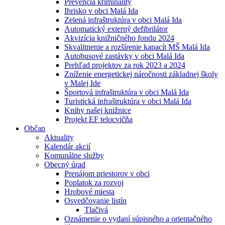
Prevencia kriminality
Ihrisko v obci Malá Ida
Zelená infraštruktúra v obci Malá Ida
Automatický externý defibrilátor
Akvizícia knižničného fondu 2024
Skvalitnenie a rozšírenie kapacít MŠ Malá Ida
Autobusové zastávky v obci Malá Ida
Prehľad projektov za rok 2023 a 2024
Zníženie energetickej náročnosti základnej školy
v Malej Ide
Športová infraštruktúra v obci Malá Ida
Turistická infraštruktúra v obci Malá Ida
Knihy našej knižnice
Projekt EF telocvičňa
Občan
Aktuality
Kalendár akcií
Komunálne služby
Obecný úrad
Prenájom priestorov v obci
Poplatok za rozvoj
Hrobové miesta
Osvedčovanie listín
Tlačivá
Oznámenie o vydaní súpisného a orientačného