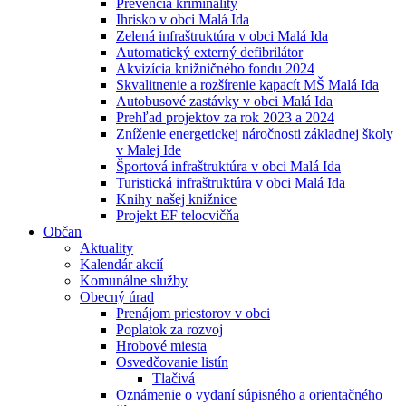
Prevencia kriminality
Ihrisko v obci Malá Ida
Zelená infraštruktúra v obci Malá Ida
Automatický externý defibrilátor
Akvizícia knižničného fondu 2024
Skvalitnenie a rozšírenie kapacít MŠ Malá Ida
Autobusové zastávky v obci Malá Ida
Prehľad projektov za rok 2023 a 2024
Zníženie energetickej náročnosti základnej školy
v Malej Ide
Športová infraštruktúra v obci Malá Ida
Turistická infraštruktúra v obci Malá Ida
Knihy našej knižnice
Projekt EF telocvičňa
Občan
Aktuality
Kalendár akcií
Komunálne služby
Obecný úrad
Prenájom priestorov v obci
Poplatok za rozvoj
Hrobové miesta
Osvedčovanie listín
Tlačivá
Oznámenie o vydaní súpisného a orientačného