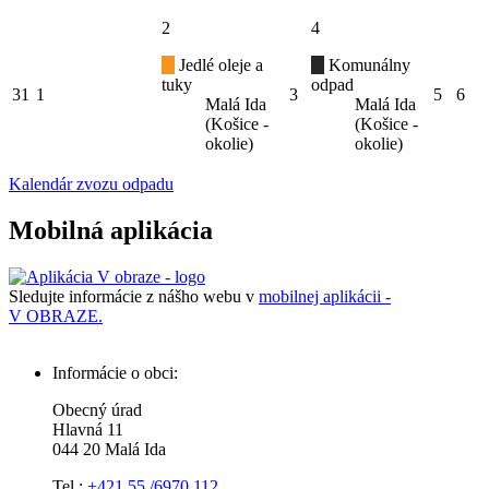
2
4
Jedlé oleje a
Komunálny
tuky
odpad
31
1
3
5
6
Malá Ida
Malá Ida
(Košice -
(Košice -
okolie)
okolie)
Kalendár zvozu odpadu
Mobilná aplikácia
Sledujte informácie z nášho webu v
mobilnej aplikácii -
V OBRAZE.
Informácie o obci:
Obecný úrad
Hlavná 11
044 20 Malá Ida
Tel.:
+421 55 /6970 112