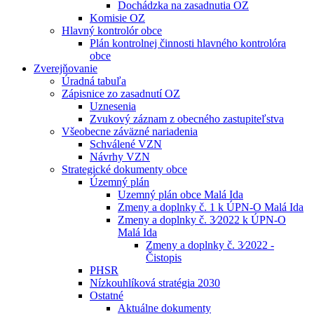
Dochádzka na zasadnutia OZ
Komisie OZ
Hlavný kontrolór obce
Plán kontrolnej činnosti hlavného kontrolóra
obce
Zverejňovanie
Úradná tabuľa
Zápisnice zo zasadnutí OZ
Uznesenia
Zvukový záznam z obecného zastupiteľstva
Všeobecne záväzné nariadenia
Schválené VZN
Návrhy VZN
Strategické dokumenty obce
Územný plán
Uzemný plán obce Malá Ida
Zmeny a doplnky č. 1 k ÚPN-O Malá Ida
Zmeny a doplnky č. 3⁄2022 k ÚPN-O
Malá Ida
Zmeny a doplnky č. 3⁄2022 -
Čistopis
PHSR
Nízkouhlíková stratégia 2030
Ostatné
Aktuálne dokumenty