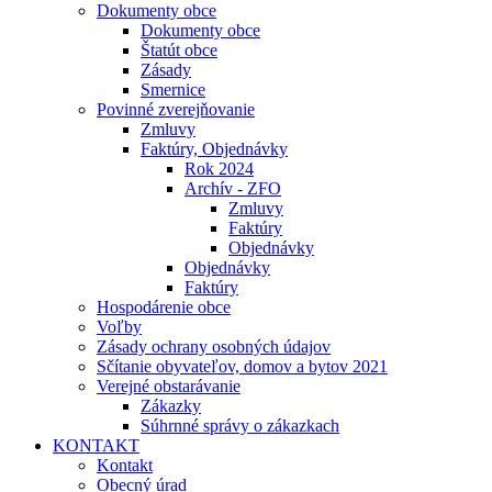
Dokumenty obce
Dokumenty obce
Štatút obce
Zásady
Smernice
Povinné zverejňovanie
Zmluvy
Faktúry, Objednávky
Rok 2024
Archív - ZFO
Zmluvy
Faktúry
Objednávky
Objednávky
Faktúry
Hospodárenie obce
Voľby
Zásady ochrany osobných údajov
Sčítanie obyvateľov, domov a bytov 2021
Verejné obstarávanie
Zákazky
Súhrnné správy o zákazkach
KONTAKT
Kontakt
Obecný úrad