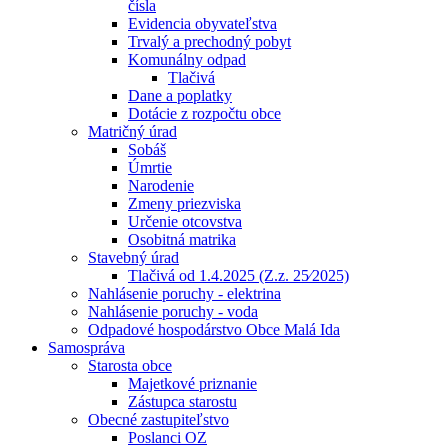
čísla
Evidencia obyvateľstva
Trvalý a prechodný pobyt
Komunálny odpad
Tlačivá
Dane a poplatky
Dotácie z rozpočtu obce
Matričný úrad
Sobáš
Úmrtie
Narodenie
Zmeny priezviska
Určenie otcovstva
Osobitná matrika
Stavebný úrad
Tlačivá od 1.4.2025 (Z.z. 25⁄2025)
Nahlásenie poruchy - elektrina
Nahlásenie poruchy - voda
Odpadové hospodárstvo Obce Malá Ida
Samospráva
Starosta obce
Majetkové priznanie
Zástupca starostu
Obecné zastupiteľstvo
Poslanci OZ