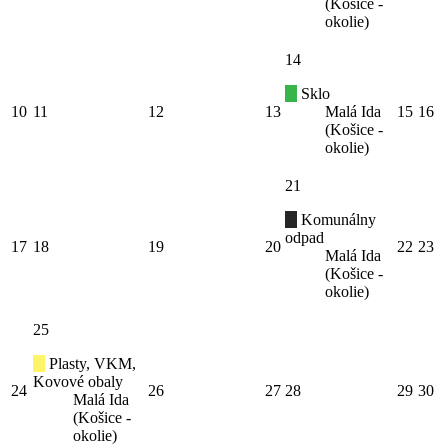
(Košice -
okolie)
14
Sklo
10
11
12
13
Malá Ida
15
16
(Košice -
okolie)
21
Komunálny
odpad
17
18
19
20
22
23
Malá Ida
(Košice -
okolie)
25
Plasty, VKM,
Kovové obaly
24
26
27
28
29
30
Malá Ida
(Košice -
okolie)