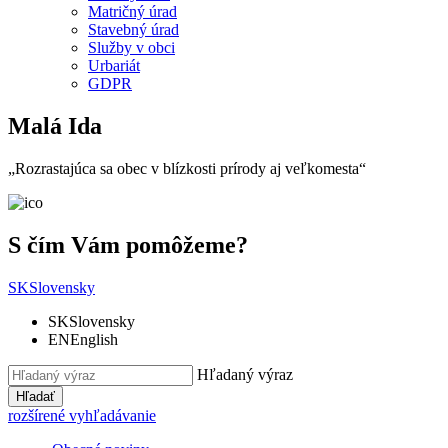
Matričný úrad
Stavebný úrad
Služby v obci
Urbariát
GDPR
Malá Ida
„Rozrastajúca sa obec v blízkosti prírody aj veľkomesta“
S čím Vám pomôžeme?
SK
Slovensky
SK
Slovensky
EN
English
Hľadaný výraz
Hľadať
rozšírené vyhľadávanie