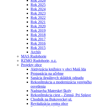
Rok 2026
Rok 2025
Rok 2024
Rok 2023
Rok 2022
Rok 2021
Rok 2020
Rok 2019
Rok 2018
Rok 2017
Rok 2016
Rok 2015
Archív
MAS Rudohorie
RZMO Rudohorie, o.z.
Projekty obce
Aktivizácia knižnice v obci Malá Ida
Propagácia na učebne
Sanácia ilegálnych skládok odpadu
Rekonštrukcia a modernizácia verejného
osvetlenia
Nadstavba Materskej školy
Rekonštrukcia ciest – Zimná, Pri Splave
Chodník na Bukoveckej ul.
Revitalizácia centra obce