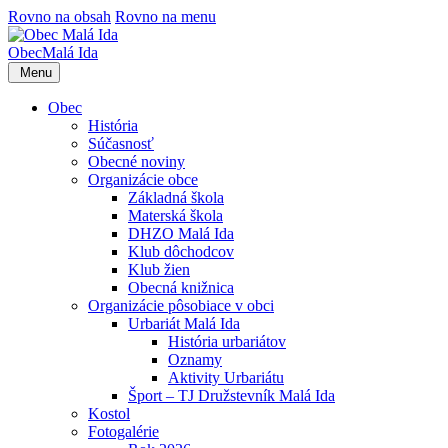
Rovno na obsah
Rovno na menu
Obec
Malá Ida
Menu
Obec
História
Súčasnosť
Obecné noviny
Organizácie obce
Základná škola
Materská škola
DHZO Malá Ida
Klub dôchodcov
Klub žien
Obecná knižnica
Organizácie pôsobiace v obci
Urbariát Malá Ida
História urbariátov
Oznamy
Aktivity Urbariátu
Šport – TJ Družstevník Malá Ida
Kostol
Fotogalérie