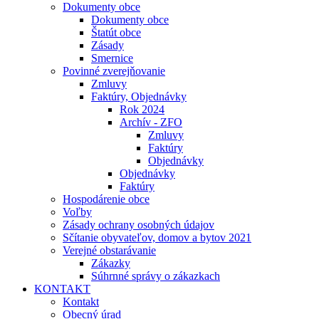
Dokumenty obce
Dokumenty obce
Štatút obce
Zásady
Smernice
Povinné zverejňovanie
Zmluvy
Faktúry, Objednávky
Rok 2024
Archív - ZFO
Zmluvy
Faktúry
Objednávky
Objednávky
Faktúry
Hospodárenie obce
Voľby
Zásady ochrany osobných údajov
Sčítanie obyvateľov, domov a bytov 2021
Verejné obstarávanie
Zákazky
Súhrnné správy o zákazkach
KONTAKT
Kontakt
Obecný úrad