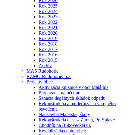
Rok 2026
Rok 2025
Rok 2024
Rok 2023
Rok 2022
Rok 2021
Rok 2020
Rok 2019
Rok 2018
Rok 2017
Rok 2016
Rok 2015
Archív
MAS Rudohorie
RZMO Rudohorie, o.z.
Projekty obce
Aktivizácia knižnice v obci Malá Ida
Propagácia na učebne
Sanácia ilegálnych skládok odpadu
Rekonštrukcia a modernizácia verejného
osvetlenia
Nadstavba Materskej školy
Rekonštrukcia ciest – Zimná, Pri Splave
Chodník na Bukoveckej ul.
Revitalizácia centra obce