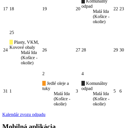
Komunálny
odpad
17
18
19
20
22
23
Malá Ida
(Košice -
okolie)
25
Plasty, VKM,
Kovové obaly
24
26
27
28
29
30
Malá Ida
(Košice -
okolie)
2
4
Jedlé oleje a
Komunálny
tuky
odpad
31
1
3
5
6
Malá Ida
Malá Ida
(Košice -
(Košice -
okolie)
okolie)
Kalendár zvozu odpadu
Mobilná aplikácia