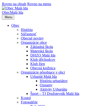
Rovno na obsah
Rovno na menu
Obec
Malá Ida
Menu
Obec
História
Súčasnosť
Obecné noviny
Organizácie obce
Základná škola
Materská škola
DHZO Malá Ida
Klub dôchodcov
Klub žien
Obecná knižnica
Organizácie pôsobiace v obci
Urbariát Malá Ida
História urbariátov
Oznamy
Aktivity Urbariátu
Šport – TJ Družstevník Malá Ida
Kostol
Fotogalérie