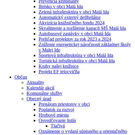
Prevencia kriminality
Ihrisko v obci Malá Ida
Zelená infraštruktúra v obci Malá Ida
Automatický externý defibrilátor
Akvizícia knižničného fondu 2024
Skvalitnenie a rozšírenie kapacít MŠ Malá Ida
Autobusové zastávky v obci Malá Ida
Prehľad projektov za rok 2023 a 2024
Zníženie energetickej náročnosti základnej školy
v Malej Ide
Športová infraštruktúra v obci Malá Ida
Turistická infraštruktúra v obci Malá Ida
Knihy našej knižnice
Projekt EF telocvičňa
Občan
Aktuality
Kalendár akcií
Komunálne služby
Obecný úrad
Prenájom priestorov v obci
Poplatok za rozvoj
Hrobové miesta
Osvedčovanie listín
Tlačivá
Oznámenie o vydaní súpisného a orientačného