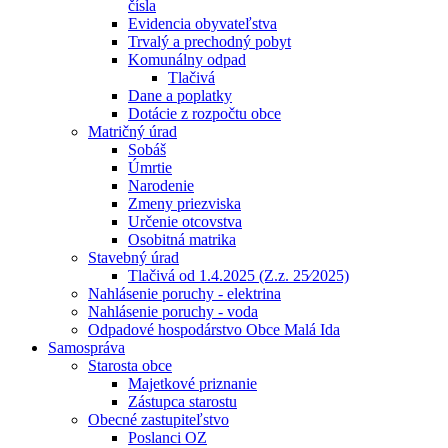
čísla
Evidencia obyvateľstva
Trvalý a prechodný pobyt
Komunálny odpad
Tlačivá
Dane a poplatky
Dotácie z rozpočtu obce
Matričný úrad
Sobáš
Úmrtie
Narodenie
Zmeny priezviska
Určenie otcovstva
Osobitná matrika
Stavebný úrad
Tlačivá od 1.4.2025 (Z.z. 25⁄2025)
Nahlásenie poruchy - elektrina
Nahlásenie poruchy - voda
Odpadové hospodárstvo Obce Malá Ida
Samospráva
Starosta obce
Majetkové priznanie
Zástupca starostu
Obecné zastupiteľstvo
Poslanci OZ