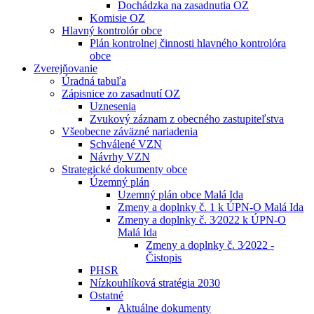
Dochádzka na zasadnutia OZ
Komisie OZ
Hlavný kontrolór obce
Plán kontrolnej činnosti hlavného kontrolóra
obce
Zverejňovanie
Úradná tabuľa
Zápisnice zo zasadnutí OZ
Uznesenia
Zvukový záznam z obecného zastupiteľstva
Všeobecne záväzné nariadenia
Schválené VZN
Návrhy VZN
Strategické dokumenty obce
Územný plán
Uzemný plán obce Malá Ida
Zmeny a doplnky č. 1 k ÚPN-O Malá Ida
Zmeny a doplnky č. 3⁄2022 k ÚPN-O
Malá Ida
Zmeny a doplnky č. 3⁄2022 -
Čistopis
PHSR
Nízkouhlíková stratégia 2030
Ostatné
Aktuálne dokumenty