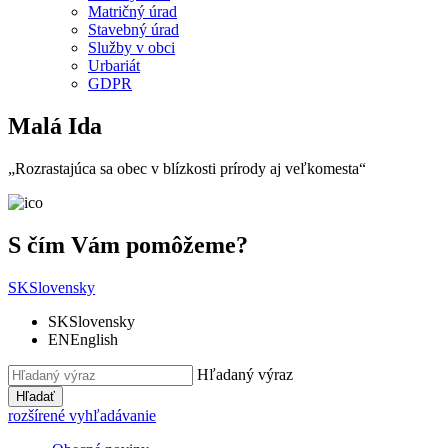
Matričný úrad
Stavebný úrad
Služby v obci
Urbariát
GDPR
Malá Ida
„Rozrastajúca sa obec v blízkosti prírody aj veľkomesta“
S čím Vám pomôžeme?
SK
Slovensky
SK
Slovensky
EN
English
Hľadaný výraz
Hľadať
rozšírené vyhľadávanie