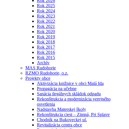
Rok 2026
Rok 2025
Rok 2024
Rok 2023
Rok 2022
Rok 2021
Rok 2020
Rok 2019
Rok 2018
Rok 2017
Rok 2016
Rok 2015
Archív
MAS Rudohorie
RZMO Rudohorie, o.z.
Projekty obce
Aktivizácia knižnice v obci Malá Ida
Propagácia na učebne
Sanácia ilegálnych skládok odpadu
Rekonštrukcia a modernizácia verejného
osvetlenia
Nadstavba Materskej školy
Rekonštrukcia ciest – Zimná, Pri Splave
Chodník na Bukoveckej ul.
Revitalizácia centra obce