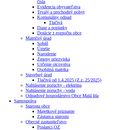
čísla
Evidencia obyvateľstva
Trvalý a prechodný pobyt
Komunálny odpad
Tlačivá
Dane a poplatky
Dotácie z rozpočtu obce
Matričný úrad
Sobáš
Úmrtie
Narodenie
Zmeny priezviska
Určenie otcovstva
Osobitná matrika
Stavebný úrad
Tlačivá od 1.4.2025 (Z.z. 25⁄2025)
Nahlásenie poruchy - elektrina
Nahlásenie poruchy - voda
Odpadové hospodárstvo Obce Malá Ida
Samospráva
Starosta obce
Majetkové priznanie
Zástupca starostu
Obecné zastupiteľstvo
Poslanci OZ