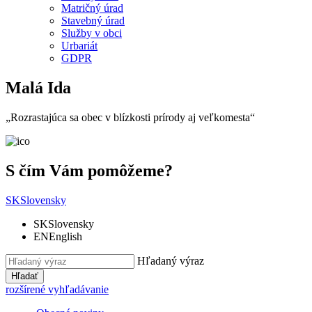
Matričný úrad
Stavebný úrad
Služby v obci
Urbariát
GDPR
Malá Ida
„Rozrastajúca sa obec v blízkosti prírody aj veľkomesta“
S čím Vám pomôžeme?
SK
Slovensky
SK
Slovensky
EN
English
Hľadaný výraz
Hľadať
rozšírené vyhľadávanie