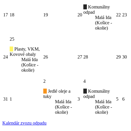
Komunálny
odpad
17
18
19
20
22
23
Malá Ida
(Košice -
okolie)
25
Plasty, VKM,
Kovové obaly
24
26
27
28
29
30
Malá Ida
(Košice -
okolie)
2
4
Jedlé oleje a
Komunálny
tuky
odpad
31
1
3
5
6
Malá Ida
Malá Ida
(Košice -
(Košice -
okolie)
okolie)
Kalendár zvozu odpadu