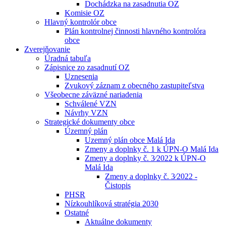
Dochádzka na zasadnutia OZ
Komisie OZ
Hlavný kontrolór obce
Plán kontrolnej činnosti hlavného kontrolóra
obce
Zverejňovanie
Úradná tabuľa
Zápisnice zo zasadnutí OZ
Uznesenia
Zvukový záznam z obecného zastupiteľstva
Všeobecne záväzné nariadenia
Schválené VZN
Návrhy VZN
Strategické dokumenty obce
Územný plán
Uzemný plán obce Malá Ida
Zmeny a doplnky č. 1 k ÚPN-O Malá Ida
Zmeny a doplnky č. 3⁄2022 k ÚPN-O
Malá Ida
Zmeny a doplnky č. 3⁄2022 -
Čistopis
PHSR
Nízkouhlíková stratégia 2030
Ostatné
Aktuálne dokumenty