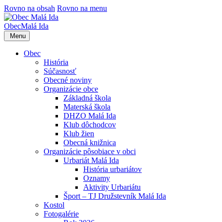
Rovno na obsah
Rovno na menu
Obec
Malá Ida
Menu
Obec
História
Súčasnosť
Obecné noviny
Organizácie obce
Základná škola
Materská škola
DHZO Malá Ida
Klub dôchodcov
Klub žien
Obecná knižnica
Organizácie pôsobiace v obci
Urbariát Malá Ida
História urbariátov
Oznamy
Aktivity Urbariátu
Šport – TJ Družstevník Malá Ida
Kostol
Fotogalérie