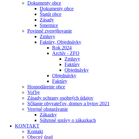
Dokumenty obce
Dokumenty obce
Štatút obce
Zásady
Smernice
Povinné zverejňovanie
Zmluvy
Faktúry, Objednávky
Rok 2024
Archív - ZFO
Zmluvy
Faktúry
Objednávky
Objednávky
Faktúry
Hospodárenie obce
Voľby
Zásady ochrany osobných údajov
Sčítanie obyvateľov, domov a bytov 2021
Verejné obstarávanie
Zákazky
Súhrnné správy o zákazkach
KONTAKT
Kontakt
Obecný úrad