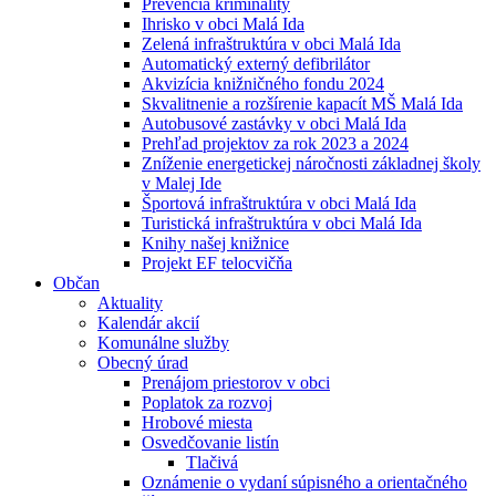
Prevencia kriminality
Ihrisko v obci Malá Ida
Zelená infraštruktúra v obci Malá Ida
Automatický externý defibrilátor
Akvizícia knižničného fondu 2024
Skvalitnenie a rozšírenie kapacít MŠ Malá Ida
Autobusové zastávky v obci Malá Ida
Prehľad projektov za rok 2023 a 2024
Zníženie energetickej náročnosti základnej školy
v Malej Ide
Športová infraštruktúra v obci Malá Ida
Turistická infraštruktúra v obci Malá Ida
Knihy našej knižnice
Projekt EF telocvičňa
Občan
Aktuality
Kalendár akcií
Komunálne služby
Obecný úrad
Prenájom priestorov v obci
Poplatok za rozvoj
Hrobové miesta
Osvedčovanie listín
Tlačivá
Oznámenie o vydaní súpisného a orientačného