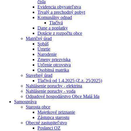
čísla
Evidencia obyvateľstva
Trvalý a prechodný pobyt
Komunálny odpad
Tlačivá
Dane a poplatky
Dotácie z rozpočtu obce
Matričný úrad
Sobáš
Úmrtie
Narodenie
Zmeny priezviska
Určenie otcovstva
Osobitná matrika
Stavebný úrad
Tlačivá od 1.4.2025 (Z.z. 25⁄2025)
Nahlásenie poruchy - elektrina
Nahlásenie poruchy - voda
Odpadové hospodárstvo Obce Malá Ida
Samospráva
Starosta obce
Majetkové priznanie
Zástupca starostu
Obecné zastupiteľstvo
Poslanci OZ