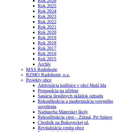
Rok 2026
Rok 2025
Rok 2024
Rok 2023
Rok 2022
Rok 2021
Rok 2020
Rok 2019
Rok 2018
Rok 2017
Rok 2016
Rok 2015
Archív
MAS Rudohorie
RZMO Rudohorie, o.z.
Projekty obce
Aktivizácia knižnice v obci Malá Ida
Propagácia na učebne
Sanácia ilegálnych skládok odpadu
Rekonštrukcia a modernizácia verejného
osvetlenia
Nadstavba Materskej školy
Rekonštrukcia ciest – Zimná, Pri Splave
Chodník na Bukoveckej ul.
Revitalizácia centra obce