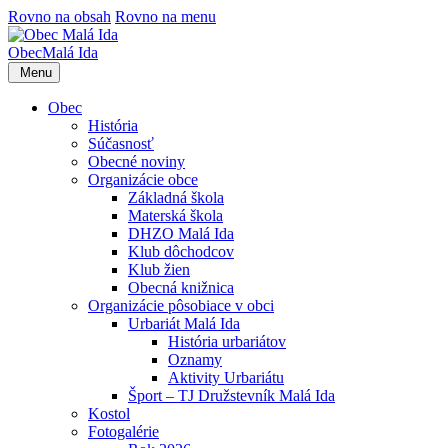
Rovno na obsah
Rovno na menu
Obec
Malá Ida
Menu
Obec
História
Súčasnosť
Obecné noviny
Organizácie obce
Základná škola
Materská škola
DHZO Malá Ida
Klub dôchodcov
Klub žien
Obecná knižnica
Organizácie pôsobiace v obci
Urbariát Malá Ida
História urbariátov
Oznamy
Aktivity Urbariátu
Šport – TJ Družstevník Malá Ida
Kostol
Fotogalérie