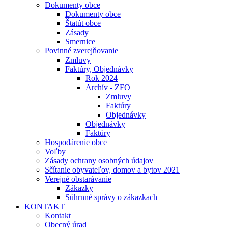
Dokumenty obce
Dokumenty obce
Štatút obce
Zásady
Smernice
Povinné zverejňovanie
Zmluvy
Faktúry, Objednávky
Rok 2024
Archív - ZFO
Zmluvy
Faktúry
Objednávky
Objednávky
Faktúry
Hospodárenie obce
Voľby
Zásady ochrany osobných údajov
Sčítanie obyvateľov, domov a bytov 2021
Verejné obstarávanie
Zákazky
Súhrnné správy o zákazkach
KONTAKT
Kontakt
Obecný úrad