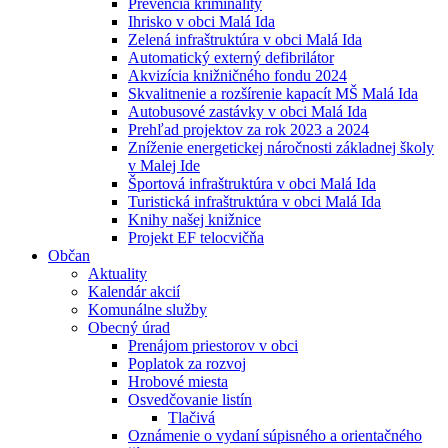
Prevencia kriminality
Ihrisko v obci Malá Ida
Zelená infraštruktúra v obci Malá Ida
Automatický externý defibrilátor
Akvizícia knižničného fondu 2024
Skvalitnenie a rozšírenie kapacít MŠ Malá Ida
Autobusové zastávky v obci Malá Ida
Prehľad projektov za rok 2023 a 2024
Zníženie energetickej náročnosti základnej školy
v Malej Ide
Športová infraštruktúra v obci Malá Ida
Turistická infraštruktúra v obci Malá Ida
Knihy našej knižnice
Projekt EF telocvičňa
Občan
Aktuality
Kalendár akcií
Komunálne služby
Obecný úrad
Prenájom priestorov v obci
Poplatok za rozvoj
Hrobové miesta
Osvedčovanie listín
Tlačivá
Oznámenie o vydaní súpisného a orientačného