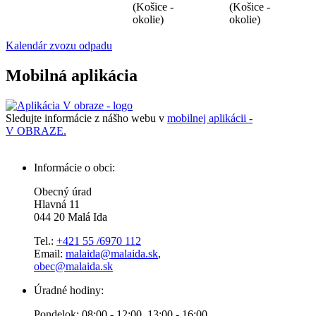
(Košice -
(Košice -
okolie)
okolie)
Kalendár zvozu odpadu
Mobilná aplikácia
Sledujte informácie z nášho webu v
mobilnej aplikácii -
V OBRAZE.
Informácie o obci:
Obecný úrad
Hlavná 11
044 20 Malá Ida
Tel.:
+421 55 /6970 112
Email:
malaida@malaida.sk
,
obec@malaida.sk
Úradné hodiny:
Pondelok: 08:00 - 12:00, 13:00 - 16:00