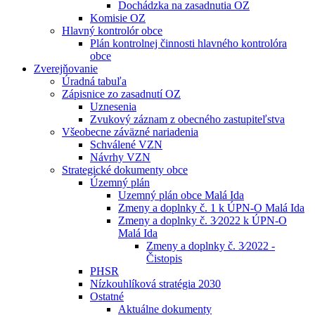
Dochádzka na zasadnutia OZ
Komisie OZ
Hlavný kontrolór obce
Plán kontrolnej činnosti hlavného kontrolóra
obce
Zverejňovanie
Úradná tabuľa
Zápisnice zo zasadnutí OZ
Uznesenia
Zvukový záznam z obecného zastupiteľstva
Všeobecne záväzné nariadenia
Schválené VZN
Návrhy VZN
Strategické dokumenty obce
Územný plán
Uzemný plán obce Malá Ida
Zmeny a doplnky č. 1 k ÚPN-O Malá Ida
Zmeny a doplnky č. 3⁄2022 k ÚPN-O
Malá Ida
Zmeny a doplnky č. 3⁄2022 -
Čistopis
PHSR
Nízkouhlíková stratégia 2030
Ostatné
Aktuálne dokumenty