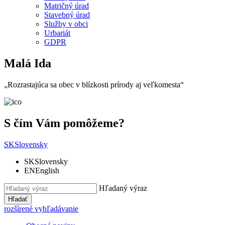
Matričný úrad
Stavebný úrad
Služby v obci
Urbariát
GDPR
Malá Ida
„Rozrastajúca sa obec v blízkosti prírody aj veľkomesta“
S čím Vám pomôžeme?
SK
Slovensky
SK
Slovensky
EN
English
Hľadaný výraz
Hľadať
rozšírené vyhľadávanie