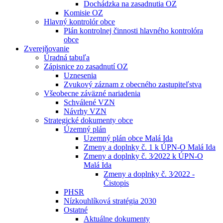
Dochádzka na zasadnutia OZ
Komisie OZ
Hlavný kontrolór obce
Plán kontrolnej činnosti hlavného kontrolóra
obce
Zverejňovanie
Úradná tabuľa
Zápisnice zo zasadnutí OZ
Uznesenia
Zvukový záznam z obecného zastupiteľstva
Všeobecne záväzné nariadenia
Schválené VZN
Návrhy VZN
Strategické dokumenty obce
Územný plán
Uzemný plán obce Malá Ida
Zmeny a doplnky č. 1 k ÚPN-O Malá Ida
Zmeny a doplnky č. 3⁄2022 k ÚPN-O
Malá Ida
Zmeny a doplnky č. 3⁄2022 -
Čistopis
PHSR
Nízkouhlíková stratégia 2030
Ostatné
Aktuálne dokumenty