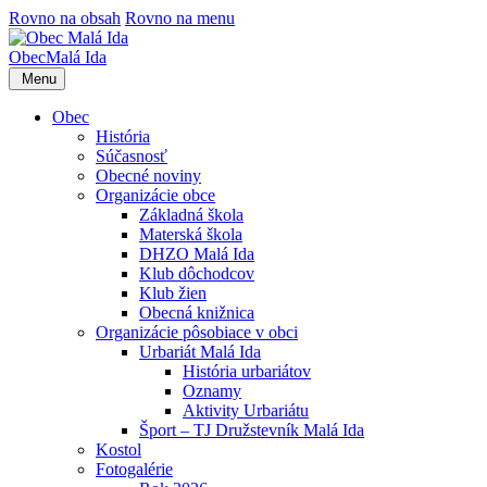
Rovno na obsah
Rovno na menu
Obec
Malá Ida
Menu
Obec
História
Súčasnosť
Obecné noviny
Organizácie obce
Základná škola
Materská škola
DHZO Malá Ida
Klub dôchodcov
Klub žien
Obecná knižnica
Organizácie pôsobiace v obci
Urbariát Malá Ida
História urbariátov
Oznamy
Aktivity Urbariátu
Šport – TJ Družstevník Malá Ida
Kostol
Fotogalérie