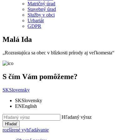
Matričný úrad
Stavebný úrad
Služby v obci
Urbariát
GDPR
Malá Ida
„Rozrastajúca sa obec v blízkosti prírody aj veľkomesta“
S čím Vám pomôžeme?
SK
Slovensky
SK
Slovensky
EN
English
Hľadaný výraz
Hľadať
rozšírené vyhľadávanie