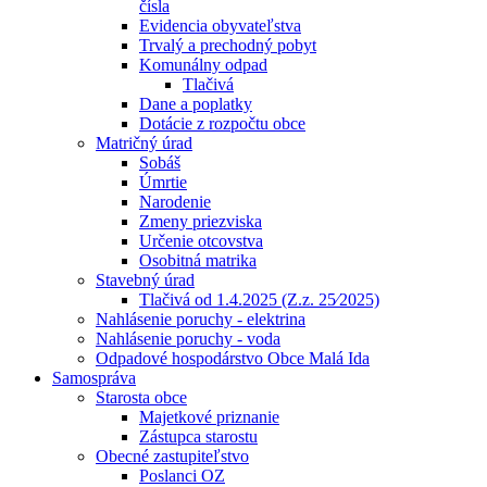
čísla
Evidencia obyvateľstva
Trvalý a prechodný pobyt
Komunálny odpad
Tlačivá
Dane a poplatky
Dotácie z rozpočtu obce
Matričný úrad
Sobáš
Úmrtie
Narodenie
Zmeny priezviska
Určenie otcovstva
Osobitná matrika
Stavebný úrad
Tlačivá od 1.4.2025 (Z.z. 25⁄2025)
Nahlásenie poruchy - elektrina
Nahlásenie poruchy - voda
Odpadové hospodárstvo Obce Malá Ida
Samospráva
Starosta obce
Majetkové priznanie
Zástupca starostu
Obecné zastupiteľstvo
Poslanci OZ