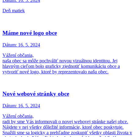
Dátum:
16. 5. 2024
Deň matiek
Máme nové logo obce
Dátum:
16. 5. 2024
Vážení občania,
naša obec sa môže pochváliť novou vizuálnou identitou. Jej
hlavným cieľom bolo graficky zjednotiť komunikáciu obce a
vytvoriť nové logo, ktoré by reprezentovalo našu obec.
Nové webové stránky obce
Dátum:
16. 5. 2024
Vážení občania,
radi by sme Vás informovali o novej webovej stránke našej obce.
Nájdete v nej všetky dôležité informácie, ktoré obec poskytuje.
Snažili sme sa logicky a prehľadne zoskupiť všetky oblasti života v