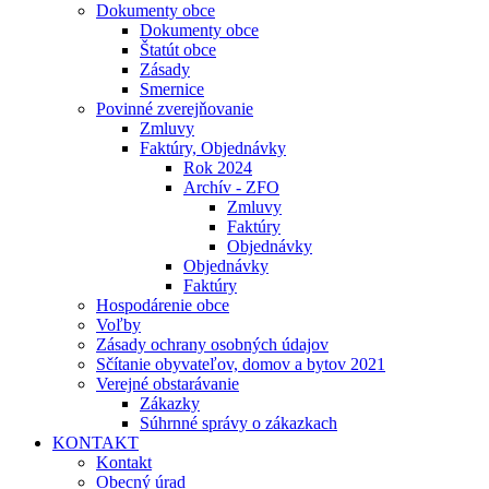
Dokumenty obce
Dokumenty obce
Štatút obce
Zásady
Smernice
Povinné zverejňovanie
Zmluvy
Faktúry, Objednávky
Rok 2024
Archív - ZFO
Zmluvy
Faktúry
Objednávky
Objednávky
Faktúry
Hospodárenie obce
Voľby
Zásady ochrany osobných údajov
Sčítanie obyvateľov, domov a bytov 2021
Verejné obstarávanie
Zákazky
Súhrnné správy o zákazkach
KONTAKT
Kontakt
Obecný úrad