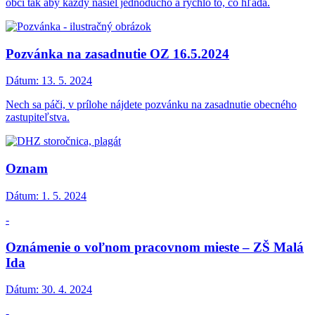
obci tak aby každý našiel jednoducho a rýchlo to, čo hľadá.
Pozvánka na zasadnutie OZ 16.5.2024
Dátum:
13. 5. 2024
Nech sa páči, v prílohe nájdete pozvánku na zasadnutie obecného
zastupiteľstva.
Oznam
Dátum:
1. 5. 2024
-
Oznámenie o voľnom pracovnom mieste – ZŠ Malá
Ida
Dátum:
30. 4. 2024
-