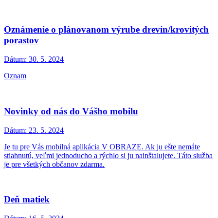
Oznámenie o plánovanom výrube drevín/krovitých
porastov
Dátum:
30. 5. 2024
Oznam
Novinky od nás do Vášho mobilu
Dátum:
23. 5. 2024
Je tu pre Vás mobilná aplikácia V OBRAZE. Ak ju ešte nemáte
stiahnutú, veľmi jednoducho a rýchlo si ju nainštalujete. Táto služba
je pre všetkých občanov zdarma.
Deň matiek