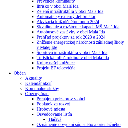
Prevencia kriminality
Ihrisko v obci Malá Ida
Zelená infraštruktúra v obci Malá Ida
Automatický externý defibrilátor
Akvizícia knižničného fondu 2024
Skvalitnenie a rozšírenie kapacít MŠ Malá Ida
Autobusové zastávky v obci Malá Ida
Prehľad projektov za rok 2023 a 2024
Zníženie energetickej náročnosti základnej školy
v Malej Ide
Športová infraštruktúra v obci Malá Ida
Turistická infraštruktúra v obci Malá Ida
Knihy našej knižnice
Projekt EF telocvičňa
Občan
Aktuality
Kalendár akcií
Komunálne služby
Obecný úrad
Prenájom priestorov v obci
Poplatok za rozvoj
Hrobové miesta
Osvedčovanie listín
Tlačivá
Oznámenie o vydaní súpisného a orientačného