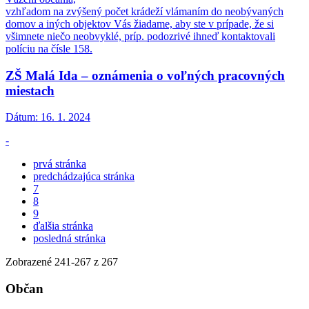
vzhľadom na zvýšený počet krádeží vlámaním do neobývaných
domov a iných objektov Vás žiadame, aby ste v prípade, že si
všimnete niečo neobvyklé, príp. podozrivé ihneď kontaktovali
políciu na čísle 158.
ZŠ Malá Ida – oznámenia o voľných pracovných
miestach
Dátum:
16. 1. 2024
-
prvá stránka
predchádzajúca stránka
7
8
9
ďalšia stránka
posledná stránka
Zobrazené
241
-
267
z 267
Občan