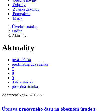
Obecné noviny
Odpady
Zbierka zákonov
Fotogaléria
Mapy
Úvodná stránka
Občan
Aktuality
Aktuality
prvá stránka
predchádzajúca stránka
7
8
9
ďalšia stránka
posledná stránka
Zobrazené
241
-
267
z 267
Úprava pracovného času na obecnom úrade z