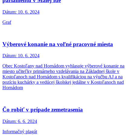
parlamentu v Malej Ide
Dátum:
10. 6. 2024
Graf
Výberové konanie na voľné pracovné miesta
Dátum:
10. 6. 2024
Obec Kostoľany nad Hornádom vyhlasuje výberové konanie na
miesto učiteľky primárneho vzdelávania na Základnej škole v
Kostoľanoch nad Hornádom s kvalifikáciou na výučbu AJ a na
pozíciu kuchárky a vedúcej školskej jedálne v Kostoľanoch nad
Hornádom
Čo robiť v prípade zemetrasenia
Dátum:
6. 6. 2024
Informačný plagát