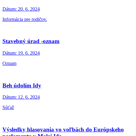
Dátum:
20. 6. 2024
Informácia pre rodičov.
Stavebný úrad -oznam
Dátum:
19. 6. 2024
Oznam
Beh údolím Idy
Dátum:
12. 6. 2024
Súťaž
Výsledky hlasovania vo voľbách do Európskeho