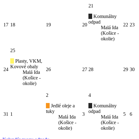
21
Komunálny
odpad
17
18
19
20
22
23
Malá Ida
(Košice -
okolie)
25
Plasty, VKM,
Kovové obaly
24
26
27
28
29
30
Malá Ida
(Košice -
okolie)
2
4
Jedlé oleje a
Komunálny
tuky
odpad
31
1
3
5
6
Malá Ida
Malá Ida
(Košice -
(Košice -
okolie)
okolie)