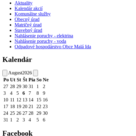
Aktuality
Kalendár akcií
Komunálne služby
Obecný úrad
Matričný úrad
Stavebný úrad
Nahlásenie poruchy - elektrina
Nahlásenie poruchy - voda
Odpadové hospodárstvo Obce Malá Ida
Kalendár
August
2026
Po
Ut
St
Št
Pia
So
Ne
27
28
29
30
31
1
2
3
4
5
6
7
8
9
10
11
12
13
14
15
16
17
18
19
20
21
22
23
24
25
26
27
28
29
30
31
1
2
3
4
5
6
Facebook