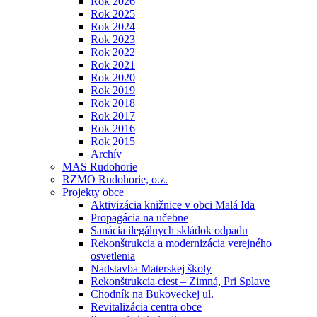
Rok 2026
Rok 2025
Rok 2024
Rok 2023
Rok 2022
Rok 2021
Rok 2020
Rok 2019
Rok 2018
Rok 2017
Rok 2016
Rok 2015
Archív
MAS Rudohorie
RZMO Rudohorie, o.z.
Projekty obce
Aktivizácia knižnice v obci Malá Ida
Propagácia na učebne
Sanácia ilegálnych skládok odpadu
Rekonštrukcia a modernizácia verejného
osvetlenia
Nadstavba Materskej školy
Rekonštrukcia ciest – Zimná, Pri Splave
Chodník na Bukoveckej ul.
Revitalizácia centra obce