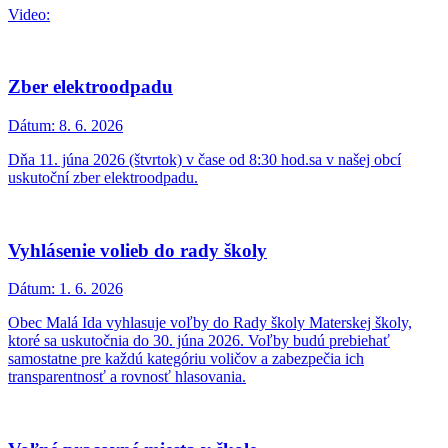
Video:
Zber elektroodpadu
Dátum:
8. 6. 2026
Dňa 11. júna 2026 (štvrtok) v čase od 8:30 hod.sa v našej obcí
uskutoční zber elektroodpadu.
Vyhlásenie volieb do rady školy
Dátum:
1. 6. 2026
Obec Malá Ida vyhlasuje voľby do Rady školy Materskej školy,
ktoré sa uskutočnia do 30. júna 2026. Voľby budú prebiehať
samostatne pre každú kategóriu voličov a zabezpečia ich
transparentnosť a rovnosť hlasovania.