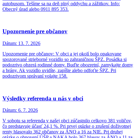
autobusom. Tešíme sa na deň plný oddychu a zážitkov. Info:
Obecný úrad alebo 0911 895 353.
Upozornenie pre občanov
Dátum:
13. 7. 2026
Upozornenie pre občanov: V obci a jej okolí bolo opakovane
spozorované strieborné vozidlo so zahraničnou ŠPZ. Posádka si
podozrivo obzerá rodinné domy. Buďte obozretní, zamykajte domy
a brány. Ak vozidlo uvidíte, zapíšte alebo odfoťte ŠPZ. Pri
podozrivom správaní volajte 158.
Výsledky referenda u nás v obci
Dátum:
6. 7. 2026
V sobotu sa referenda v našej obci zúčastnilo celkovo 381 voličov,
čo predstavuje účasť 24,1 %. Pri prvej otázke o zrušení doživotnej
renty hlasovalo 362 občanov za ÁNO a 16 za NIE. Pri druhej
otázke o obnovení ÚŠP a NAKA bolo 367 hlasov za ÁNO a 11 za