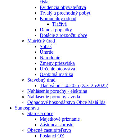
čísla
Evidencia obyvateľstva
Trvalý a prechodný pobyt
Komunálny odpad
Tlačivá
Dane a poplatky
Dotácie z rozpočtu obce
Matričný úrad
Sobáš
Úmrtie
Narodenie
Zmeny priezviska
Určenie otcovstva
Osobitná matrika
Stavebný úrad
Tlačivá od 1.4.2025 (Z.z. 25⁄2025)
Nahlásenie poruchy - elektrina
Nahlásenie poruchy - voda
Odpadové hospodárstvo Obce Malá Ida
Samospráva
Starosta obce
Majetkové priznanie
Zástupca starostu
Obecné zastupiteľstvo
Poslanci OZ