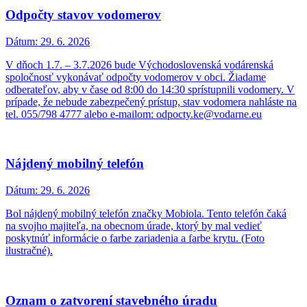
Odpočty stavov vodomerov
Dátum:
29. 6. 2026
V dňoch 1.7. – 3.7.2026 bude Východoslovenská vodárenská
spoločnosť vykonávať odpočty vodomerov v obci. Žiadame
odberateľov, aby v čase od 8:00 do 14:30 sprístupnili vodomery. V
prípade, že nebude zabezpečený prístup, stav vodomera nahláste na
tel. 055/798 4777 alebo e-mailom: odpocty.ke@vodarne.eu
Nájdený mobilný telefón
Dátum:
29. 6. 2026
Bol nájdený mobilný telefón značky Mobiola. Tento telefón čaká
na svojho majiteľa, na obecnom úrade, ktorý by mal vedieť
poskytnúť informácie o farbe zariadenia a farbe krytu. (Foto
ilustračné).
Oznam o zatvorení stavebného úradu