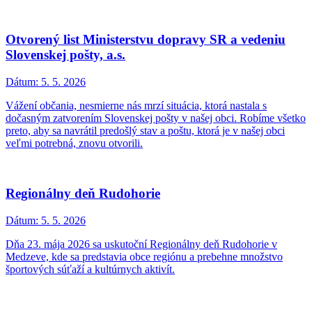
Otvorený list Ministerstvu dopravy SR a vedeniu
Slovenskej pošty, a.s.
Dátum:
5. 5. 2026
Vážení občania, nesmierne nás mrzí situácia, ktorá nastala s
dočasným zatvorením Slovenskej pošty v našej obci. Robíme všetko
preto, aby sa navrátil predošlý stav a poštu, ktorá je v našej obci
veľmi potrebná, znovu otvorili.
Regionálny deň Rudohorie
Dátum:
5. 5. 2026
Dňa 23. mája 2026 sa uskutoční Regionálny deň Rudohorie v
Medzeve, kde sa predstavia obce regiónu a prebehne množstvo
športových súťaží a kultúrnych aktivít.