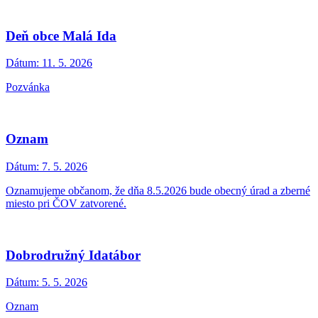
Deň obce Malá Ida
Dátum:
11. 5. 2026
Pozvánka
Oznam
Dátum:
7. 5. 2026
Oznamujeme občanom, že dňa 8.5.2026 bude obecný úrad a zberné
miesto pri ČOV zatvorené.
Dobrodružný Idatábor
Dátum:
5. 5. 2026
Oznam