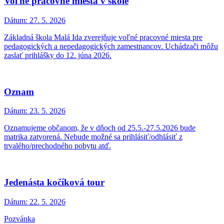
Voľné pracovné miesta v škole
Dátum:
27. 5. 2026
Základná škola Malá Ida zverejňuje voľné pracovné miesta pre
pedagogických a nepedagogických zamestnancov. Uchádzači môžu
zaslať prihlášky do 12. júna 2026.
Oznam
Dátum:
23. 5. 2026
Oznamujeme občanom, že v dňoch od 25.5.-27.5.2026 bude
matrika zatvorená. Nebude možné sa prihlásiť/odhlásiť z
trvalého/prechodného pobytu atď.
Jedenásta kočíková tour
Dátum:
22. 5. 2026
Pozvánka