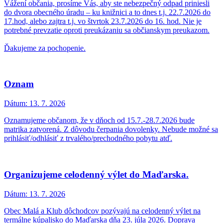
Vážení občania, prosíme Vás, aby ste nebezpečný odpad priniesli
do dvora obecného úradu – ku knižnici a to dnes t.j. 22.7.2026 do
17.hod, alebo zajtra t.j. vo štvrtok 23.7.2026 do 16. hod. Nie je
potrebné prevzatie oproti preukázaniu sa občianskym preukazom.
Ďakujeme za pochopenie.
Oznam
Dátum:
13. 7. 2026
Oznamujeme občanom, že v dňoch od 15.7.-28.7.2026 bude
matrika zatvorená. Z dôvodu čerpania dovolenky. Nebude možné sa
prihlásiť/odhlásiť z trvalého/prechodného pobytu atď.
Organizujeme celodenný výlet do Maďarska.
Dátum:
13. 7. 2026
Obec Malá a Klub dôchodcov pozývajú na celodenný výlet na
termálne kúpalisko do Maďarska dňa 23. júla 2026. Doprava