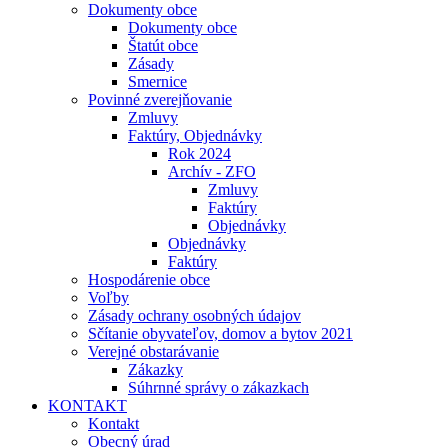
Dokumenty obce
Dokumenty obce
Štatút obce
Zásady
Smernice
Povinné zverejňovanie
Zmluvy
Faktúry, Objednávky
Rok 2024
Archív - ZFO
Zmluvy
Faktúry
Objednávky
Objednávky
Faktúry
Hospodárenie obce
Voľby
Zásady ochrany osobných údajov
Sčítanie obyvateľov, domov a bytov 2021
Verejné obstarávanie
Zákazky
Súhrnné správy o zákazkach
KONTAKT
Kontakt
Obecný úrad