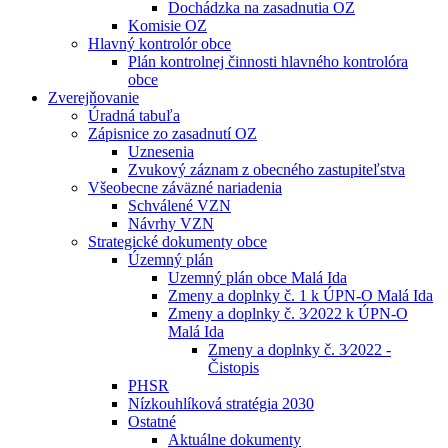
Dochádzka na zasadnutia OZ
Komisie OZ
Hlavný kontrolór obce
Plán kontrolnej činnosti hlavného kontrolóra
obce
Zverejňovanie
Úradná tabuľa
Zápisnice zo zasadnutí OZ
Uznesenia
Zvukový záznam z obecného zastupiteľstva
Všeobecne záväzné nariadenia
Schválené VZN
Návrhy VZN
Strategické dokumenty obce
Územný plán
Uzemný plán obce Malá Ida
Zmeny a doplnky č. 1 k ÚPN-O Malá Ida
Zmeny a doplnky č. 3⁄2022 k ÚPN-O
Malá Ida
Zmeny a doplnky č. 3⁄2022 -
Čistopis
PHSR
Nízkouhlíková stratégia 2030
Ostatné
Aktuálne dokumenty