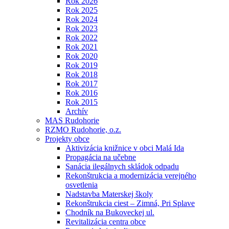
Rok 2026
Rok 2025
Rok 2024
Rok 2023
Rok 2022
Rok 2021
Rok 2020
Rok 2019
Rok 2018
Rok 2017
Rok 2016
Rok 2015
Archív
MAS Rudohorie
RZMO Rudohorie, o.z.
Projekty obce
Aktivizácia knižnice v obci Malá Ida
Propagácia na učebne
Sanácia ilegálnych skládok odpadu
Rekonštrukcia a modernizácia verejného
osvetlenia
Nadstavba Materskej školy
Rekonštrukcia ciest – Zimná, Pri Splave
Chodník na Bukoveckej ul.
Revitalizácia centra obce