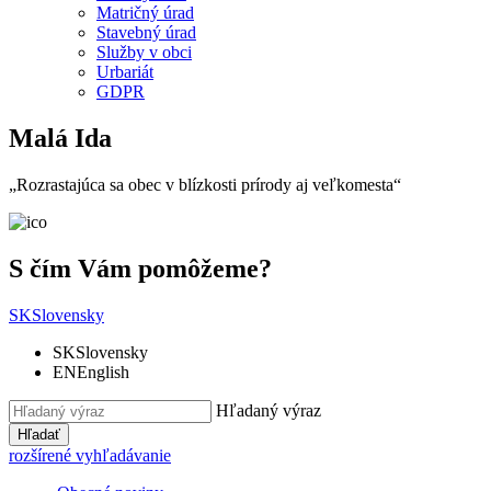
Matričný úrad
Stavebný úrad
Služby v obci
Urbariát
GDPR
Malá Ida
„Rozrastajúca sa obec v blízkosti prírody aj veľkomesta“
S čím Vám pomôžeme?
SK
Slovensky
SK
Slovensky
EN
English
Hľadaný výraz
Hľadať
rozšírené vyhľadávanie