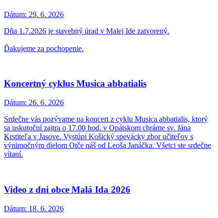
Dátum:
29. 6. 2026
Dňa 1.7.2026 je stavebný úrad v Malej Ide zatvorený.
Ďakujeme za pochopenie.
Koncertný cyklus Musica abbatialis
Dátum:
26. 6. 2026
Srdečne vás pozývame na koncert z cyklu Musica abbatialis, ktorý
sa uskutoční zajtra o 17.00 hod. v Opátskom chráme sv. Jána
Krstiteľa v Jasove. Vystúpi Košický spevácky zbor učiteľov s
výnimočným dielom Otče náš od Leoša Janáčka. Všetci ste srdečne
vítaní.
Video z dni obce Malá Ida 2026
Dátum:
18. 6. 2026