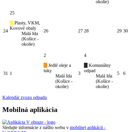
okolie)
25
Plasty, VKM,
Kovové obaly
24
26
27
28
29
30
Malá Ida
(Košice -
okolie)
2
4
Jedlé oleje a
Komunálny
tuky
odpad
31
1
3
5
6
Malá Ida
Malá Ida
(Košice -
(Košice -
okolie)
okolie)
Kalendár zvozu odpadu
Mobilná aplikácia
Sledujte informácie z nášho webu v
mobilnej aplikácii -