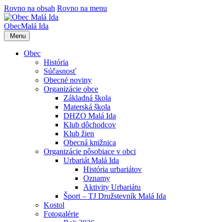
Rovno na obsah
Rovno na menu
Obec
Malá Ida
Menu
Obec
História
Súčasnosť
Obecné noviny
Organizácie obce
Základná škola
Materská škola
DHZO Malá Ida
Klub dôchodcov
Klub žien
Obecná knižnica
Organizácie pôsobiace v obci
Urbariát Malá Ida
História urbariátov
Oznamy
Aktivity Urbariátu
Šport – TJ Družstevník Malá Ida
Kostol
Fotogalérie