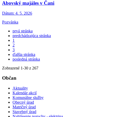
Abovský majáles v Čani
Dátum:
4. 5. 2026
Pozvánka
prvá stránka
predchádzajúca stránka
1
2
3
ďalšia stránka
posledná stránka
Zobrazené
1
-
30
z 267
Občan
Aktuality
Kalendár akcií
Komunálne služby
Obecný úrad
Matričný úrad
Stavebný úrad
Nahlásenie poruchy - elektrina