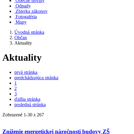
Obecné noviny
Odpady
Zbierka zákonov
Fotogaléria
Mapy
Úvodná stránka
Občan
Aktuality
Aktuality
prvá stránka
predchádzajúca stránka
1
2
3
ďalšia stránka
posledná stránka
Zobrazené
1
-
30
z 267
Zníženie energetickej náročnosti budovy ZŠ