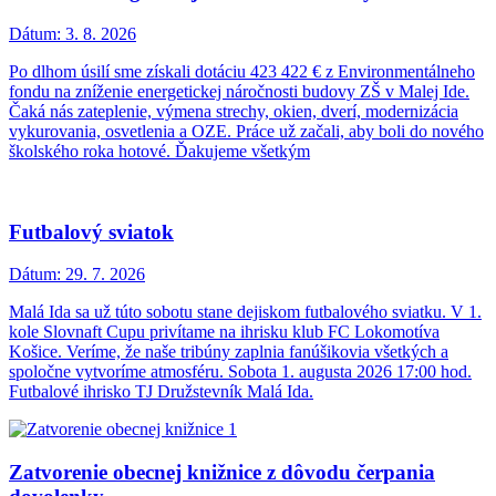
Dátum:
3. 8. 2026
Po dlhom úsilí sme získali dotáciu 423 422 € z Environmentálneho
fondu na zníženie energetickej náročnosti budovy ZŠ v Malej Ide.
Čaká nás zateplenie, výmena strechy, okien, dverí, modernizácia
vykurovania, osvetlenia a OZE. Práce už začali, aby boli do nového
školského roka hotové. Ďakujeme všetkým
Futbalový sviatok
Dátum:
29. 7. 2026
Malá Ida sa už túto sobotu stane dejiskom futbalového sviatku. V 1.
kole Slovnaft Cupu privítame na ihrisku klub FC Lokomotíva
Košice. Veríme, že naše tribúny zaplnia fanúšikovia všetkých a
spoločne vytvoríme atmosféru. Sobota 1. augusta 2026 17:00 hod.
Futbalové ihrisko TJ Družstevník Malá Ida.
Zatvorenie obecnej knižnice z dôvodu čerpania