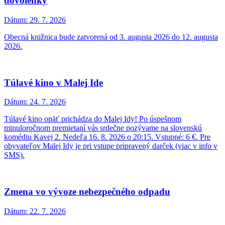
dovolenky
Dátum:
29. 7. 2026
Obecná knižnica bude zatvorená od 3. augusta 2026 do 12. augusta
2026.
Túlavé kino v Malej Ide
Dátum:
24. 7. 2026
Túlavé kino opäť prichádza do Malej Idy! Po úspešnom
minuloročnom premietaní vás srdečne pozývame na slovenskú
komédiu Kavej 2. Nedeľa 16. 8. 2026 o 20:15. Vstupné: 6 €. Pre
obyvateľov Malej Idy je pri vstupe pripravený darček (viac v info v
SMS).
Zmena vo vývoze nebezpečného odpadu
Dátum:
22. 7. 2026