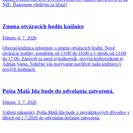
NIE. Ďakujeme všetkým za účasť!
Zmena otváracích hodín knižnice
Dátum:
4. 7. 2026
Obecná knižnica informuje o zmene otváracích hodín. Nové
otváracie hodiny: pondelok od 13:00 do 16:00 a v stredu od 13:00
do 17:00. Zároveň sa mení aj knihovník, novým knihovníkom je
Adrián Varga. Srdečne vás pozývame navštíviť našu knižnicu v
nových hodinách.
Pošta Malá Ida bude do odvolania zatvorená.
Dátum:
3. 7. 2026
Vážení zákazníci, Pošta Malá Ida bude z prevádzkových dôvodov v
dňoch od 1.7.2026 do odvolania dočasne zatvorená.