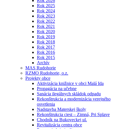
Rok 2026
Rok 2025
Rok 2024
Rok 2023
Rok 2022
Rok 2021
Rok 2020
Rok 2019
Rok 2018
Rok 2017
Rok 2016
Rok 2015
Archív
MAS Rudohorie
RZMO Rudohorie, o.z.
Projekty obce
Aktivizácia knižnice v obci Malá Ida
Propagácia na učebne
Sanácia ilegálnych skládok odpadu
Rekonštrukcia a modernizácia verejného
osvetlenia
Nadstavba Materskej školy
Rekonštrukcia ciest – Zimná, Pri Splave
Chodník na Bukoveckej ul.
Revitalizácia centra obce