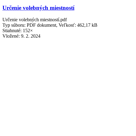
Určenie volebných miestností
Určenie volebných miestností.pdf
Typ súboru: PDF dokument, Veľkosť: 462,17 kB
Stiahnuté: 152×
Vložené:
9. 2. 2024
Oznámenie o rozsahu výkonu starostu
Oznámenie o rozsahu výkonu starostu.pdf
Typ súboru: PDF dokument, Veľkosť: 426,03 kB
Stiahnuté: 158×
Vložené:
9. 2. 2024
Oznámenie emailovej stránky na doručenie o
delegovaní člena a náhr. do volebnej komisie
Oznámenie emailovej stránky na doručenie o delegovaní člena a
náhr. do volebnej komisie.pdf
Typ súboru: PDF dokument, Veľkosť: 351,6 kB
Stiahnuté: 147×
Vložené:
9. 2. 2024