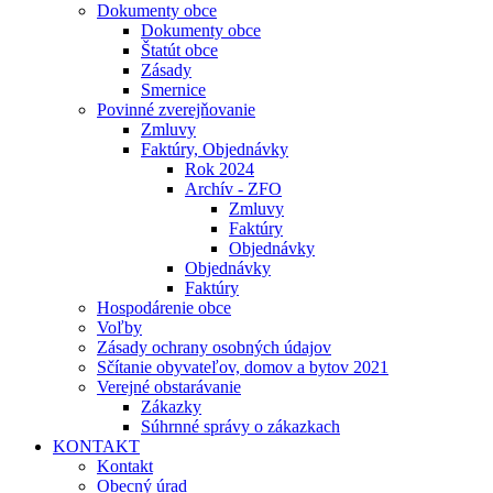
Dokumenty obce
Dokumenty obce
Štatút obce
Zásady
Smernice
Povinné zverejňovanie
Zmluvy
Faktúry, Objednávky
Rok 2024
Archív - ZFO
Zmluvy
Faktúry
Objednávky
Objednávky
Faktúry
Hospodárenie obce
Voľby
Zásady ochrany osobných údajov
Sčítanie obyvateľov, domov a bytov 2021
Verejné obstarávanie
Zákazky
Súhrnné správy o zákazkach
KONTAKT
Kontakt
Obecný úrad