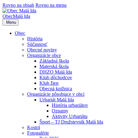
Rovno na obsah
Rovno na menu
Obec
Malá Ida
Menu
Obec
História
Súčasnosť
Obecné noviny
Organizácie obce
Základná škola
Materská škola
DHZO Malá Ida
Klub dôchodcov
Klub žien
Obecná knižnica
Organizácie pôsobiace v obci
Urbariát Malá Ida
História urbariátov
Oznamy
Aktivity Urbariátu
Šport – TJ Družstevník Malá Ida
Kostol
Fotogalérie