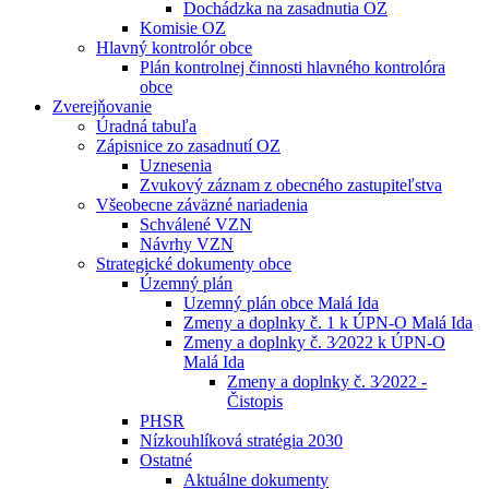
Dochádzka na zasadnutia OZ
Komisie OZ
Hlavný kontrolór obce
Plán kontrolnej činnosti hlavného kontrolóra
obce
Zverejňovanie
Úradná tabuľa
Zápisnice zo zasadnutí OZ
Uznesenia
Zvukový záznam z obecného zastupiteľstva
Všeobecne záväzné nariadenia
Schválené VZN
Návrhy VZN
Strategické dokumenty obce
Územný plán
Uzemný plán obce Malá Ida
Zmeny a doplnky č. 1 k ÚPN-O Malá Ida
Zmeny a doplnky č. 3⁄2022 k ÚPN-O
Malá Ida
Zmeny a doplnky č. 3⁄2022 -
Čistopis
PHSR
Nízkouhlíková stratégia 2030
Ostatné
Aktuálne dokumenty