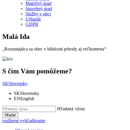
Matričný úrad
Stavebný úrad
Služby v obci
Urbariát
GDPR
Malá Ida
„Rozrastajúca sa obec v blízkosti prírody aj veľkomesta“
S čím Vám pomôžeme?
SK
Slovensky
SK
Slovensky
EN
English
Hľadaný výraz
Hľadať
rozšírené vyhľadávanie