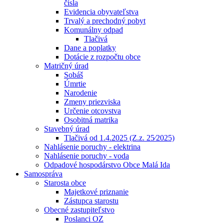
čísla
Evidencia obyvateľstva
Trvalý a prechodný pobyt
Komunálny odpad
Tlačivá
Dane a poplatky
Dotácie z rozpočtu obce
Matričný úrad
Sobáš
Úmrtie
Narodenie
Zmeny priezviska
Určenie otcovstva
Osobitná matrika
Stavebný úrad
Tlačivá od 1.4.2025 (Z.z. 25⁄2025)
Nahlásenie poruchy - elektrina
Nahlásenie poruchy - voda
Odpadové hospodárstvo Obce Malá Ida
Samospráva
Starosta obce
Majetkové priznanie
Zástupca starostu
Obecné zastupiteľstvo
Poslanci OZ