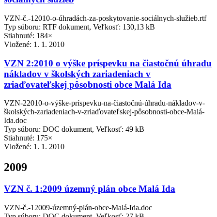
VZN-č.-12010-o-úhradách-za-poskytovanie-sociálnych-služieb.rtf
Typ súboru: RTF dokument, Veľkosť: 130,13 kB
Stiahnuté: 184×
Vložené:
1. 1. 2010
VZN 2:2010 o výške príspevku na čiastočnú úhradu
nákladov v školských zariadeniach v
zriaďovateľskej pôsobnosti obce Malá Ida
VZN-22010-o-výške-príspevku-na-čiastočnú-úhradu-nákladov-v-
školských-zariadeniach-v-zriaďovateľskej-pôsobnosti-obce-Malá-
Ida.doc
Typ súboru: DOC dokument, Veľkosť: 49 kB
Stiahnuté: 175×
Vložené:
1. 1. 2010
2009
VZN č. 1:2009 územný plán obce Malá Ida
VZN-č.-12009-územný-plán-obce-Malá-Ida.doc
Typ súboru: DOC dokument, Veľkosť: 27 kB