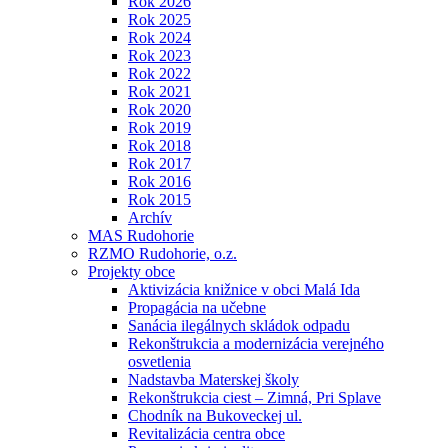
Rok 2026
Rok 2025
Rok 2024
Rok 2023
Rok 2022
Rok 2021
Rok 2020
Rok 2019
Rok 2018
Rok 2017
Rok 2016
Rok 2015
Archív
MAS Rudohorie
RZMO Rudohorie, o.z.
Projekty obce
Aktivizácia knižnice v obci Malá Ida
Propagácia na učebne
Sanácia ilegálnych skládok odpadu
Rekonštrukcia a modernizácia verejného
osvetlenia
Nadstavba Materskej školy
Rekonštrukcia ciest – Zimná, Pri Splave
Chodník na Bukoveckej ul.
Revitalizácia centra obce