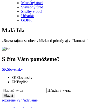
Matričný úrad
Stavebný úrad
Služby v obci
Urbariát
GDPR
Malá Ida
„Rozrastajúca sa obec v blízkosti prírody aj veľkomesta“
S čím Vám pomôžeme?
SK
Slovensky
SK
Slovensky
EN
English
Hľadaný výraz
Hľadať
rozšírené vyhľadávanie