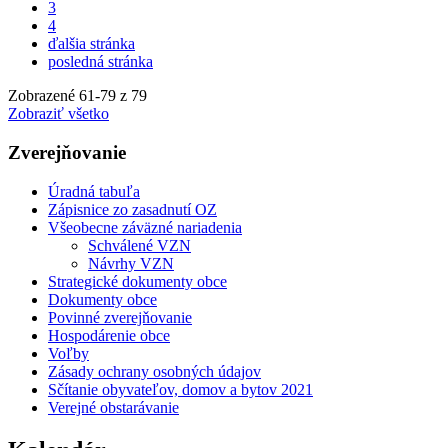
3
4
ďalšia stránka
posledná stránka
Zobrazené
61
-
79
z 79
Zobraziť všetko
Zverejňovanie
Úradná tabuľa
Zápisnice zo zasadnutí OZ
Všeobecne záväzné nariadenia
Schválené VZN
Návrhy VZN
Strategické dokumenty obce
Dokumenty obce
Povinné zverejňovanie
Hospodárenie obce
Voľby
Zásady ochrany osobných údajov
Sčítanie obyvateľov, domov a bytov 2021
Verejné obstarávanie