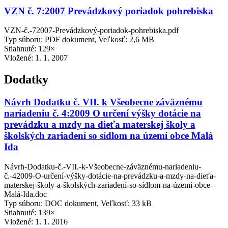
VZN č. 7:2007 Prevádzkový poriadok pohrebiska
VZN-č.-72007-Prevádzkový-poriadok-pohrebiska.pdf
Typ súboru: PDF dokument, Veľkosť: 2,6 MB
Stiahnuté: 129×
Vložené:
1. 1. 2007
Dodatky
Návrh Dodatku č. VII. k Všeobecne záväznému
nariadeniu č. 4:2009 O určení výšky dotácie na
prevádzku a mzdy na dieťa materskej školy a
školských zariadení so sídlom na území obce Malá
Ida
Návrh-Dodatku-č.-VII.-k-Všeobecne-záväznému-nariadeniu-
č.-42009-O-určení-výšky-dotácie-na-prevádzku-a-mzdy-na-dieťa-
materskej-školy-a-školských-zariadení-so-sídlom-na-území-obce-
Malá-Ida.doc
Typ súboru: DOC dokument, Veľkosť: 33 kB
Stiahnuté: 139×
Vložené:
1. 1. 2016