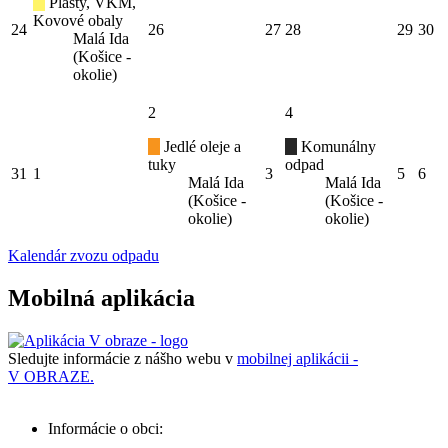
Plasty, VKM,
Kovové obaly
24
26
27
28
29
30
Malá Ida
(Košice -
okolie)
2
4
Jedlé oleje a
Komunálny
tuky
odpad
31
1
3
5
6
Malá Ida
Malá Ida
(Košice -
(Košice -
okolie)
okolie)
Kalendár zvozu odpadu
Mobilná aplikácia
Sledujte informácie z nášho webu v
mobilnej aplikácii -
V OBRAZE.
Informácie o obci: