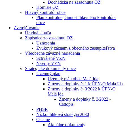
Dochádzka na zasadnutia OZ
Komisie OZ
Hlavný kontrolór obce
Plán kontrolnej činnosti hlavného kontrolóra
obce
Zverejňovanie
Úradná tabuľa
Zápisnice zo zasadnutí OZ
Uznesenia
Zvukový záznam z obecného zastupiteľstva
Všeobecne záväzné nariadenia
Schválené VZN
Návrhy VZN
Strategické dokumenty obce
Územný plán
Uzemný plán obce Malá Ida
Zmeny a doplnky č. 1 k ÚPN-O Malá Ida
Zmeny a doplnky č. 3⁄2022 k ÚPN-O
Malá Ida
Zmeny a doplnky č. 3⁄2022 -
Čistopis
PHSR
Nízkouhlíková stratégia 2030
Ostatné
Aktuálne dokumenty