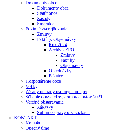
Dokumenty obce
Dokumenty obce
Štatút obce
Zásady
Smernice
Povinné zverejňovanie
Zmluvy
Faktúry, Objednávky
Rok 2024
Archív - ZFO
Zmluvy
Faktúry
Objednávky
Objednávky
Faktúry
Hospodárenie obce
Voľby
Zásady ochrany osobných údajov
Sčítanie obyvateľov, domov a bytov 2021
Verejné obstarávanie
Zákazky
Súhrnné správy o zákazkach
KONTAKT
Kontakt
Obecný úrad