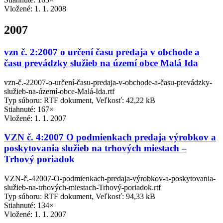
Vložené:
1. 1. 2008
2007
vzn č. 2:2007 o určení času predaja v obchode a
času prevádzky služieb na území obce Malá Ida
vzn-č.-22007-o-určení-času-predaja-v-obchode-a-času-prevádzky-
služieb-na-území-obce-Malá-Ida.rtf
Typ súboru: RTF dokument, Veľkosť: 42,22 kB
Stiahnuté: 167×
Vložené:
1. 1. 2007
VZN č. 4:2007 O podmienkach predaja výrobkov a
poskytovania služieb na trhových miestach –
Trhový poriadok
VZN-č.-42007-O-podmienkach-predaja-výrobkov-a-poskytovania-
služieb-na-trhových-miestach-Trhový-poriadok.rtf
Typ súboru: RTF dokument, Veľkosť: 94,33 kB
Stiahnuté: 134×
Vložené:
1. 1. 2007