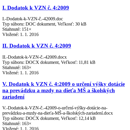
I. Dodatok k VZN č. 4:2009
I.-Dodatok-k-VZN-č.-42009.doc
Typ súboru: DOC dokument, Veľkosť: 30 kB
Stiahnuté: 151×
Vložené:
1. 1. 2016
II. Dodatok k VZN č. 4:2009
II.-Dodatok-k-VZN-č.-42009.docx
Typ súboru: DOCX dokument, Veľkosť: 11,81 kB
Stiahnuté: 163×
Vložené:
1. 1. 2016
V. Dodatok k VZN č. 4:2009 o určení výšky dotácie
na prevádzku a mzdy na dieťa MŠ a školských
zariadení
V.-Dodatok-k-VZN-č.-42009-o-určení-výšky-dotácie-na-
prevádzku-a-mzdy-na-dieťa-MŠ-a-školských-zariadení.docx
Typ súboru: DOCX dokument, Veľkosť: 12,14 kB
Stiahnuté: 163×
Vložené:
1. 1. 2016