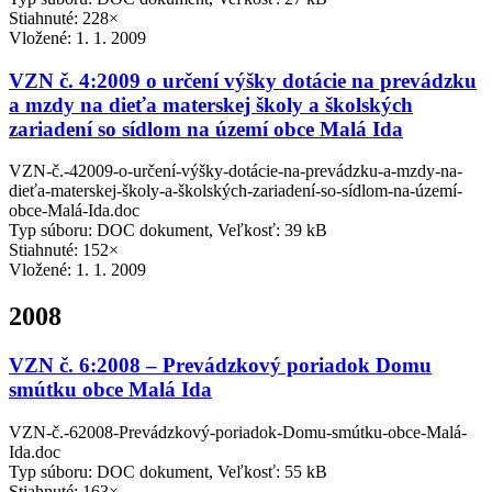
Stiahnuté: 228×
Vložené:
1. 1. 2009
VZN č. 4:2009 o určení výšky dotácie na prevádzku
a mzdy na dieťa materskej školy a školských
zariadení so sídlom na území obce Malá Ida
VZN-č.-42009-o-určení-výšky-dotácie-na-prevádzku-a-mzdy-na-
dieťa-materskej-školy-a-školských-zariadení-so-sídlom-na-území-
obce-Malá-Ida.doc
Typ súboru: DOC dokument, Veľkosť: 39 kB
Stiahnuté: 152×
Vložené:
1. 1. 2009
2008
VZN č. 6:2008 – Prevádzkový poriadok Domu
smútku obce Malá Ida
VZN-č.-62008-Prevádzkový-poriadok-Domu-smútku-obce-Malá-
Ida.doc
Typ súboru: DOC dokument, Veľkosť: 55 kB
Stiahnuté: 163×