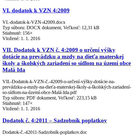
VI. dodatok k VZN 4:2009
VI.-dodatok-k-VZN-42009.docx
Typ súboru: DOCX dokument, Veľkosť: 12,31 kB
Stiahnuté: 156×
Vložené:
1. 1. 2016
VII. Dodatok k VZN č. 4:2009 o určení výšky
dotácie na prevádzku a mzdy na dieťa materskej
školy a školských zariadení so sídlom na území obce
Malá Ida
VII.-Dodatok-k-VZN-č.-42009-o-určení-výšky-dotácie-na-
prevádzku-a-mzdy-na-dieťa-materskej-školy-a-školských-zariadení-
so-sídlom-na-území-obce-Malá-Ida.pdf
Typ súboru: PDF dokument, Veľkosť: 223,15 kB
Stiahnuté: 147×
Vložené:
1. 1. 2016
Dodatok č. 4:2011 – Sadzobník poplatkov
Dodatok-č.-42011-Sadzobník-poplatkov.doc