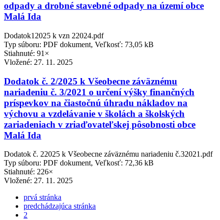
odpady a drobné stavebné odpady na území obce
Malá Ida
Dodatok12025 k vzn 22024.pdf
Typ súboru: PDF dokument, Veľkosť: 73,05 kB
Stiahnuté: 91×
Vložené:
27. 11. 2025
Dodatok č. 2/2025 k Všeobecne záväznému
nariadeniu č. 3/2021 o určení výšky finančných
príspevkov na čiastočnú úhradu nákladov na
výchovu a vzdelávanie v školách a školských
zariadeniach v zriaďovateľskej pôsobnosti obce
Malá Ida
Dodatok č. 22025 k Všeobecne záväznému nariadeniu č.32021.pdf
Typ súboru: PDF dokument, Veľkosť: 72,36 kB
Stiahnuté: 226×
Vložené:
27. 11. 2025
prvá stránka
predchádzajúca stránka
2