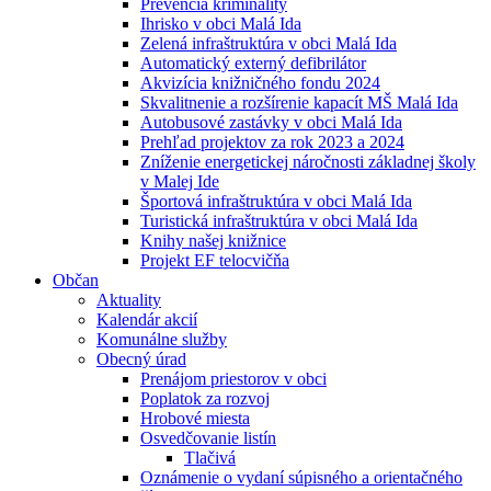
Prevencia kriminality
Ihrisko v obci Malá Ida
Zelená infraštruktúra v obci Malá Ida
Automatický externý defibrilátor
Akvizícia knižničného fondu 2024
Skvalitnenie a rozšírenie kapacít MŠ Malá Ida
Autobusové zastávky v obci Malá Ida
Prehľad projektov za rok 2023 a 2024
Zníženie energetickej náročnosti základnej školy
v Malej Ide
Športová infraštruktúra v obci Malá Ida
Turistická infraštruktúra v obci Malá Ida
Knihy našej knižnice
Projekt EF telocvičňa
Občan
Aktuality
Kalendár akcií
Komunálne služby
Obecný úrad
Prenájom priestorov v obci
Poplatok za rozvoj
Hrobové miesta
Osvedčovanie listín
Tlačivá
Oznámenie o vydaní súpisného a orientačného