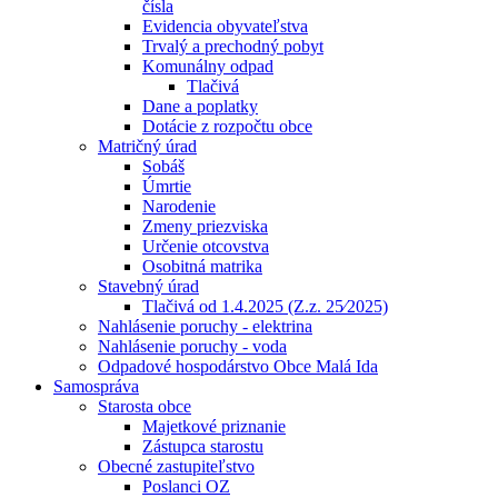
čísla
Evidencia obyvateľstva
Trvalý a prechodný pobyt
Komunálny odpad
Tlačivá
Dane a poplatky
Dotácie z rozpočtu obce
Matričný úrad
Sobáš
Úmrtie
Narodenie
Zmeny priezviska
Určenie otcovstva
Osobitná matrika
Stavebný úrad
Tlačivá od 1.4.2025 (Z.z. 25⁄2025)
Nahlásenie poruchy - elektrina
Nahlásenie poruchy - voda
Odpadové hospodárstvo Obce Malá Ida
Samospráva
Starosta obce
Majetkové priznanie
Zástupca starostu
Obecné zastupiteľstvo
Poslanci OZ