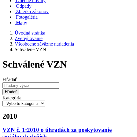
Obecné noviny
Odpady
Zbierka zákonov
Fotogaléria
Mapy
Úvodná stránka
Zverejňovanie
Všeobecne záväzné nariadenia
Schválené VZN
Schválené VZN
Hľadať
Hľadať
Kategória
2010
VZN č. 1:2010 o úhradách za poskytovanie
sociálnych služieb