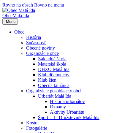
Rovno na obsah
Rovno na menu
Obec
Malá Ida
Menu
Obec
História
Súčasnosť
Obecné noviny
Organizácie obce
Základná škola
Materská škola
DHZO Malá Ida
Klub dôchodcov
Klub žien
Obecná knižnica
Organizácie pôsobiace v obci
Urbariát Malá Ida
História urbariátov
Oznamy
Aktivity Urbariátu
Šport – TJ Družstevník Malá Ida
Kostol
Fotogalérie